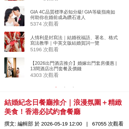
GIA 4C品質標準必知分級! GIA等級指南如
何助你在婚前成為鑽石達人
5374 次觀看
人情利是封寫法｜結婚祝福語、署名、格式
寫法教學｜中英文版結婚賀詞一覽
5196 次觀看
【2026出門酒店推介】婚嫁出門套房優惠 |
13間酒店出門套餐及價錢
4303 次觀看
結婚紀念日餐廳推介｜浪漫氛圍＋精緻
美食！香港必試約會餐廳
撰文: 編輯部 於 2026-05-19 12:00
67055 次觀看