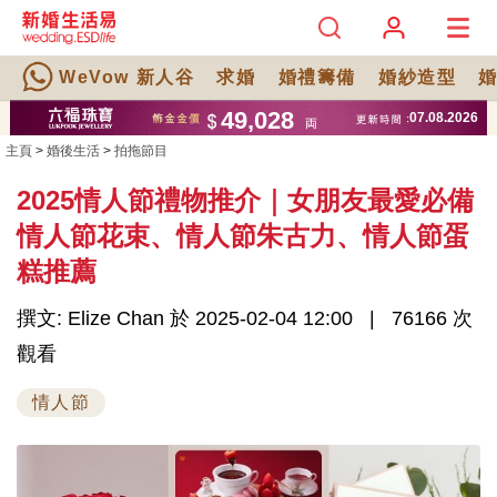
WeVow 新人谷
求婚
婚禮籌備
婚紗造型
主頁
>
婚後生活
>
拍拖節目
2025情人節禮物推介｜女朋友最愛必備
情人節花束、情人節朱古力、情人節蛋
糕推薦
撰文: Elize Chan 於 2025-02-04 12:00
76166 次
觀看
情人節