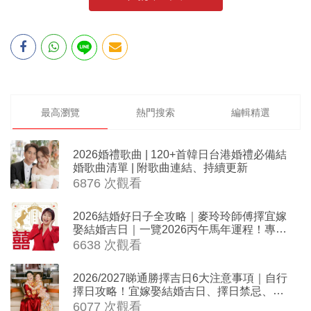
最高瀏覽
熱門搜索
編輯精選
2026婚禮歌曲 | 120+首韓日台港婚禮必備結
婚歌曲清單 | 附歌曲連結、持續更新
6876 次觀看
2026結婚好日子全攻略｜麥玲玲師傅擇宜嫁
娶結婚吉日｜一覽2026丙午馬年運程！專業
擇日結婚+避開沖煞生肖指南
6638 次觀看
2026/2027睇通勝擇吉日6大注意事項｜自行
擇日攻略！宜嫁娶結婚吉日、擇日禁忌、相
沖生肖一覽
6077 次觀看