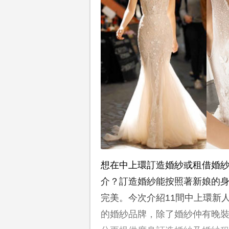
想在中上環訂造婚紗或租借婚紗
介？訂造婚紗能按照著新娘的
完美。今次介紹11間中上環新
的婚紗品牌，除了婚紗仲有晚