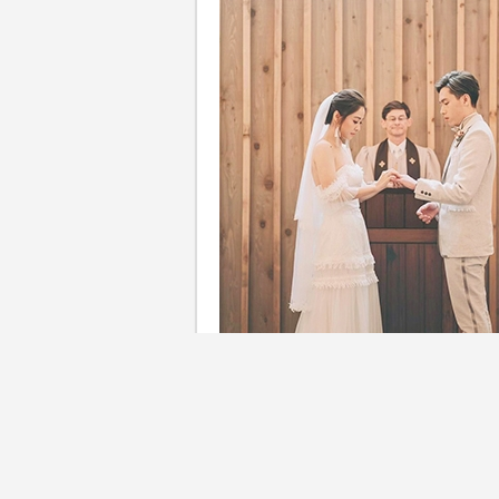
近年流行自然簡約的輕婚紗，
果你也是一名待嫁的新娘子或正