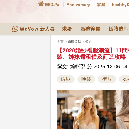
ESD
life
Anniversary
家庭
healthy
WeVow 新人谷
求婚
婚禮籌備
婚禮造型
主頁
>
婚禮造型
>
婚紗
【2026婚紗禮服潮流】1
裝、姊妹裙租借及訂造攻略
撰文: 編輯部 於 2025-12-06 04:
婚紗
晚裝
禮服
姊