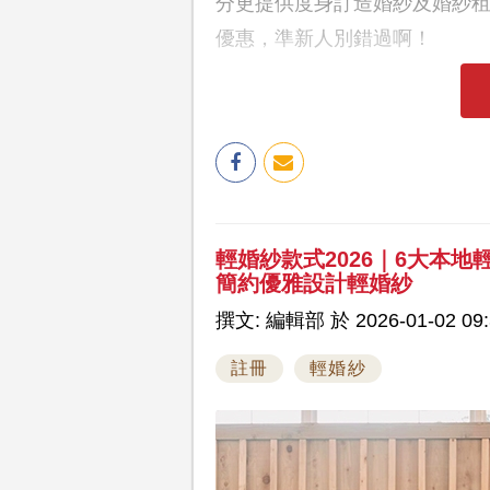
分更提供度身訂造婚紗及婚紗
優惠，準新人別錯過啊！
輕婚紗款式2026｜6大本
簡約優雅設計輕婚紗
撰文: 編輯部 於 2026-01-02 09:
註冊
輕婚紗