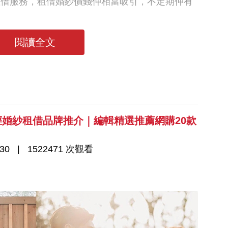
租借服務，租借婚紗價錢仲相當吸引，不定期仲有
閱讀全文
地輕婚紗租借品牌推介｜編輯精選推薦網購20款
30
1522471 次觀看