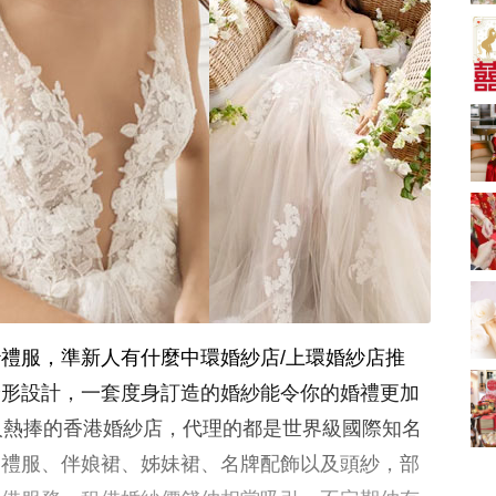
新娘出門、斟茶、戴
金器時金句
奢華婚宴場地 2026｜
5大全港最奢華婚宴場
地推介！四季酒店、
2181 次觀看
瑰麗酒店、麗晶酒
店、Cloud 39、合和
小型婚宴場地酒店
酒店 打造夢幻氣派婚
2026| 8間酒店小型婚
禮
禮推介| 婚宴套餐/證
2116 次觀看
婚套餐收費
結婚禮物送咩好 |
2026年閨蜜新婚禮物
推薦 | 8大貼心結婚送
1697 次觀看
禮靈感
過大禮套裝｜2026年
過大禮專門店至抵套
裝清單｜鮑魚花膠海
1575 次觀看
禮服，準新人有什麼中環婚紗店/上環婚紗店推
味籃價錢最平$1,988
起
結婚預算要準備多
身形設計，一套度身訂造的婚紗能令你的婚禮更加
少？婚禮項目支出完
人熱捧的香港婚紗店，代理的都是世界級國際知名
整收費清單
1535 次觀看
裝禮服、伴娘裙、姊妹裙、名牌配飾以及頭紗，部