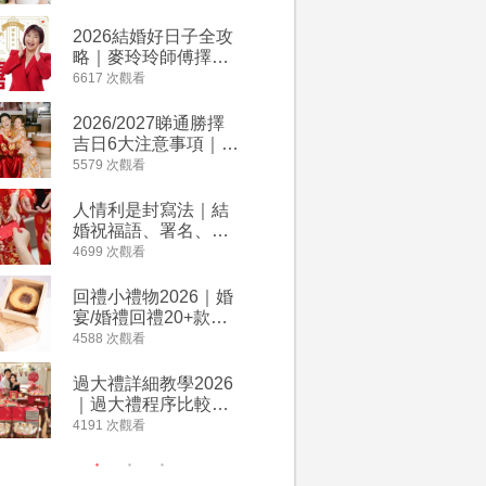
附歌曲連結、持續更
餐及價錢
新
2026結婚好日子全攻
人情公價2
略｜麥玲玲師傅擇宜
結婚人情
嫁娶結婚吉日｜一覽
爐！十大
6617 次觀看
4135 次觀
2026丙午馬年運程！
額一覽｜
專業擇日結婚+避開沖
是封寫法
2026/2027睇通勝擇
婚宴場地2
煞生肖指南
吉日6大注意事項｜自
15大酒
行擇日攻略！宜嫁娶
廳婚禮場
5579 次觀看
4024 次觀
結婚吉日、擇日禁
婚宴價錢
忌、相沖生肖一覽
人情利是封寫法｜結
【姊妹裙
婚祝福語、署名、格
新娘大讚
式寫法教學｜中英文
裙店 度身訂造效果好
4699 次觀看
3421 次觀
版結婚賀詞一覽
過淘寶
回禮小禮物2026｜婚
2026
宴/婚禮回禮20+款創
券一覽｜
意推介｜賓客最想收
卡優惠折
4588 次觀看
3313 次觀
到的客製化DIY回禮、
A-1 Ba
姊妹禮物（持續更
茶、ROY
過大禮詳細教學2026
禮金公價
新）
Lafayet
｜過大禮程序比較、
中位數最
用品checklist、包羅
文了解男
4191 次觀看
3196 次觀
萬有利是｜過大禮禁
金與女家
忌及吉祥說話
額