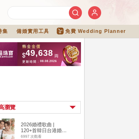
特集
備婚實用工具
免費 Wedding Planner
高瀏覽
2026婚禮歌曲 |
【202
120+首韓日台港婚禮
介】婚嫁
必備結婚歌曲清單 |
惠 | 1
6997 次觀看
4182 次觀