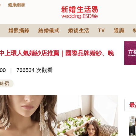
D
健康網購
婚照攝錄
結婚儀式
婚後生活
TV
通識
1間中上環人氣婚紗店推薦｜國際品牌婚紗、晚
00
766534 次觀看
妹裙
最
中式婚禮敬茶吉利說
話 | 70+句兄弟姊妹團
必備結婚祝福金句 |
2570 次觀看