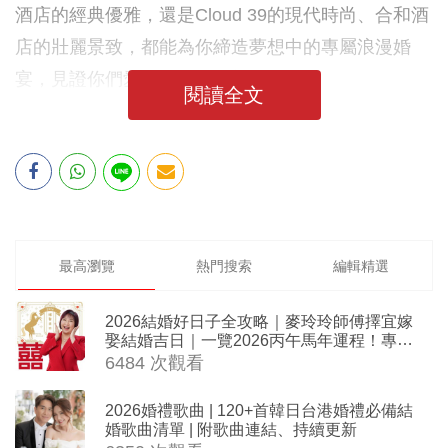
酒店的經典優雅，還是Cloud 39的現代時尚、合和酒
店的壯麗景致，都能為你締造夢想中的專屬浪漫婚
宴，見證你們愛情的重要時刻！
閱讀全文
最高瀏覽
熱門搜索
編輯精選
2026結婚好日子全攻略｜麥玲玲師傅擇宜嫁
娶結婚吉日｜一覽2026丙午馬年運程！專業
擇日結婚+避開沖煞生肖指南
6484 次觀看
2026婚禮歌曲 | 120+首韓日台港婚禮必備結
婚歌曲清單 | 附歌曲連結、持續更新