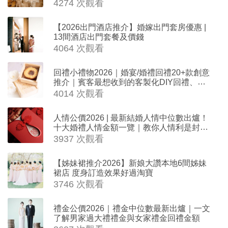
4274 次觀看
【2026出門酒店推介】婚嫁出門套房優惠 |
13間酒店出門套餐及價錢
4064 次觀看
回禮小禮物2026｜婚宴/婚禮回禮20+款創意
推介｜賓客最想收到的客製化DIY回禮、姊
妹禮物（持續更新）
4014 次觀看
人情公價2026 | 最新結婚人情中位數出爐！
十大婚禮人情金額一覽｜教你人情利是封寫
法
3937 次觀看
【姊妹裙推介2026】新娘大讚本地6間姊妹
裙店 度身訂造效果好過淘寶
3746 次觀看
禮金公價2026｜禮金中位數最新出爐｜一文
了解男家過大禮禮金與女家禮金回禮金額