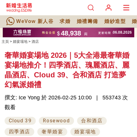
WeVow 新人谷
求婚
婚禮籌備
婚紗造型
主頁
>
婚宴場地
>
酒店
奢華婚宴場地 2026｜5大全港最奢華婚
宴場地推介！四季酒店、瑰麗酒店、麗
晶酒店、Cloud 39、合和酒店 打造夢
幻氣派婚禮
撰文: Ice Yong 於 2026-02-25 10:00
553743 次
觀看
Cloud 39
Rosewood
合和酒店
四季酒店
奢華婚宴
婚宴場地