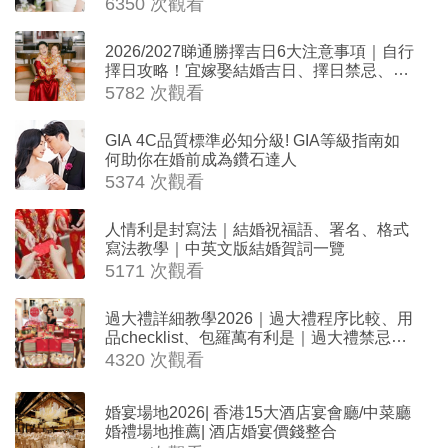
6350 次觀看
2026/2027睇通勝擇吉日6大注意事項｜自行
擇日攻略！宜嫁娶結婚吉日、擇日禁忌、相
沖生肖一覽
5782 次觀看
GIA 4C品質標準必知分級! GIA等級指南如
何助你在婚前成為鑽石達人
5374 次觀看
人情利是封寫法｜結婚祝福語、署名、格式
寫法教學｜中英文版結婚賀詞一覽
5171 次觀看
過大禮詳細教學2026｜過大禮程序比較、用
品checklist、包羅萬有利是｜過大禮禁忌及
吉祥說話
4320 次觀看
婚宴場地2026| 香港15大酒店宴會廳/中菜廳
婚禮場地推薦| 酒店婚宴價錢整合