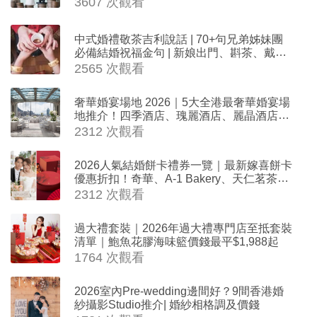
3607 次觀看
中式婚禮敬茶吉利說話 | 70+句兄弟姊妹團
必備結婚祝福金句 | 新娘出門、斟茶、戴金
器時金句
2565 次觀看
奢華婚宴場地 2026｜5大全港最奢華婚宴場
地推介！四季酒店、瑰麗酒店、麗晶酒店、
Cloud 39、合和酒店 打造夢幻氣派婚禮
2312 次觀看
2026人氣結婚餅卡禮券一覽｜最新嫁喜餅卡
優惠折扣！奇華、A-1 Bakery、天仁茗茶、
ROYCE'、Paul Lafayet、agnès b.
2312 次觀看
過大禮套裝｜2026年過大禮專門店至抵套裝
清單｜鮑魚花膠海味籃價錢最平$1,988起
1764 次觀看
2026室內Pre-wedding邊間好？9間香港婚
紗攝影Studio推介| 婚紗相格調及價錢