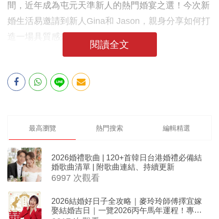
間，近年成為屯元天準新人的熱門婚宴之選！今次新
婚生活易邀請到新人Gina和 Jason，親身分享如何打
造一場具質感兼性價比高婚宴！
閱讀全文
最高瀏覽
熱門搜索
編輯精選
2026婚禮歌曲 | 120+首韓日台港婚禮必備結
婚歌曲清單 | 附歌曲連結、持續更新
6997 次觀看
2026結婚好日子全攻略｜麥玲玲師傅擇宜嫁
娶結婚吉日｜一覽2026丙午馬年運程！專業