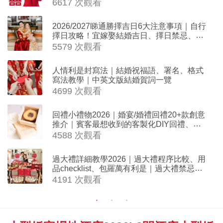
擇日結婚+避開沖煞生肖指南
6617 次觀看
2026/2027睇通勝擇吉日6大注意事項｜自行
擇日攻略！宜嫁娶結婚吉日、擇日禁忌、相
沖生肖一覽
5579 次觀看
人情利是封寫法｜結婚祝福語、署名、格式
寫法教學｜中英文版結婚賀詞一覽
4699 次觀看
回禮小禮物2026｜婚宴/婚禮回禮20+款創意
推介｜賓客最想收到的客製化DIY回禮、姊
妹禮物（持續更新）
4588 次觀看
過大禮詳細教學2026｜過大禮程序比較、用
品checklist、包羅萬有利是｜過大禮禁忌及
吉祥說話
4191 次觀看