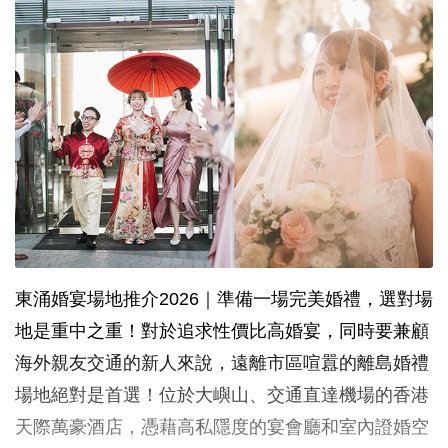
東涌婚宴場地推介2026｜準備一場完美婚禮，選對場
地是重中之重！對於追求性價比高婚宴，同時要兼顧
海外親友交通的新人來說，遠離市區喧囂的離島婚禮
場地絕對是首選！位於大嶼山、交通直達機場的香港
天際萬豪酒店，憑藉高私隱度的宴會廳和室內證婚空