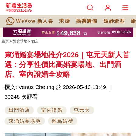
WeVow 新人谷
求婚
婚禮籌備
婚紗造型
主頁
>
婚宴場地
>
酒店
東涌婚宴場地推介2026｜屯元天新人首
選：分享性價比高婚宴場地、出門酒
店、室內證婚全攻略
撰文: Venus Cheung 於 2026-05-13 18:49
30248 次觀看
出門酒店
室內證婚
屯元天
東涌婚宴場地
離島婚禮