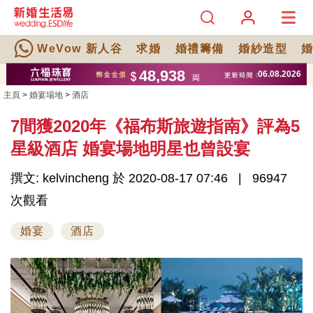
WeVow 新人谷
求婚
婚禮籌備
婚紗造型
主頁
>
婚宴場地
>
酒店
7間獲2020年《福布斯旅遊指南》評為5
星級酒店 婚宴場地明星也曾設宴
撰文: kelvincheng 於 2020-08-17 07:46
96947
次觀看
婚宴
酒店