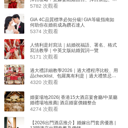
沖生肖一覽
5782 次觀看
GIA 4C品質標準必知分級! GIA等級指南如
何助你在婚前成為鑽石達人
5374 次觀看
人情利是封寫法｜結婚祝福語、署名、格式
寫法教學｜中英文版結婚賀詞一覽
5171 次觀看
過大禮詳細教學2026｜過大禮程序比較、用
品checklist、包羅萬有利是｜過大禮禁忌及
吉祥說話
4320 次觀看
婚宴場地2026| 香港15大酒店宴會廳/中菜廳
婚禮場地推薦| 酒店婚宴價錢整合
4274 次觀看
【2026出門酒店推介】婚嫁出門套房優惠 |
13間酒店出門套餐及價錢