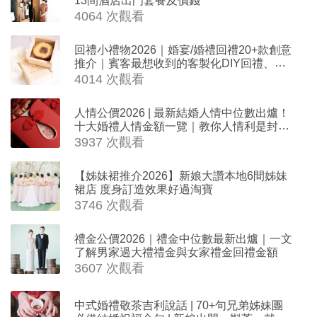
4064 次觀看
回禮小禮物2026｜婚宴/婚禮回禮20+款創意
推介｜賓客最想收到的客製化DIY回禮、姊
妹禮物（持續更新）
4014 次觀看
人情公價2026 | 最新結婚人情中位數出爐！
十大婚禮人情金額一覽｜教你人情利是封寫
法
3937 次觀看
【姊妹裙推介2026】新娘大讚本地6間姊妹
裙店 度身訂造效果好過淘寶
3746 次觀看
禮金公價2026｜禮金中位數最新出爐｜一文
了解男家過大禮禮金與女家禮金回禮金額
3607 次觀看
中式婚禮敬茶吉利說話 | 70+句兄弟姊妹團