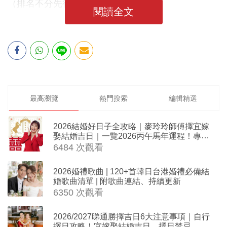
（排名不分先後）
閱讀全文
最高瀏覽
熱門搜索
編輯精選
2026結婚好日子全攻略｜麥玲玲師傅擇宜嫁
娶結婚吉日｜一覽2026丙午馬年運程！專業
擇日結婚+避開沖煞生肖指南
6484 次觀看
2026婚禮歌曲 | 120+首韓日台港婚禮必備結
婚歌曲清單 | 附歌曲連結、持續更新
6350 次觀看
2026/2027睇通勝擇吉日6大注意事項｜自行
擇日攻略！宜嫁娶結婚吉日、擇日禁忌、相