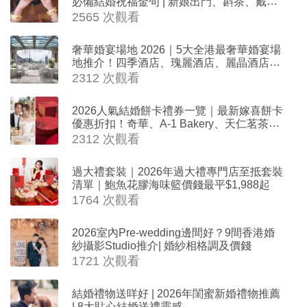
必備結婚祝福金句 | 新娘出門、斟茶、戴金
器時金句
2565 次觀看
奢華婚宴場地 2026｜5大全港最奢華婚宴場
地推介！四季酒店、瑰麗酒店、麗晶酒店、
Cloud 39、合和酒店 打造夢幻氣派婚禮
2312 次觀看
2026人氣結婚餅卡禮券一覽｜最新嫁喜餅卡
優惠折扣！奇華、A-1 Bakery、天仁茗茶、
ROYCE'、Paul Lafayet、agnès b.
2312 次觀看
過大禮套裝｜2026年過大禮專門店至抵套裝
清單｜鮑魚花膠海味籃價錢最平$1,988起
1764 次觀看
2026室內Pre-wedding邊間好？9間香港婚
紗攝影Studio推介| 婚紗相格調及價錢
1721 次觀看
結婚禮物送咩好 | 2026年閨蜜新婚禮物推薦
| 8大貼心結婚送禮靈感