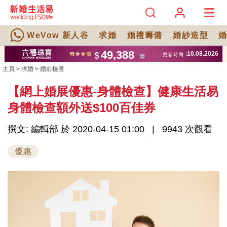
WeVow 新人谷
求婚
婚禮籌備
婚紗造型
主頁
>
求婚
>
婚前檢查
【網上婚展優惠-身體檢查】健康生活易
身體檢查額外送$100百佳券
撰文: 編輯部 於 2020-04-15 01:00
9943 次觀看
優惠