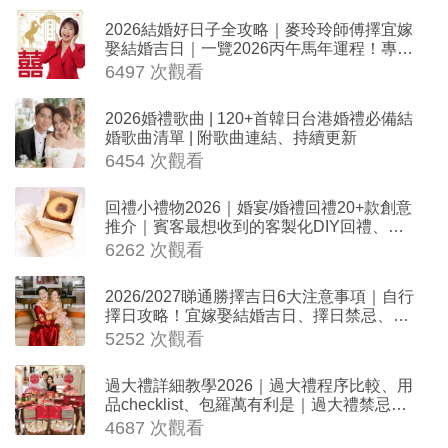
2026結婚好日子全攻略｜麥玲玲師傅擇宜嫁
娶結婚吉日｜一覽2026丙午馬年運程！專業
擇日結婚+避開沖煞生肖指南
6497 次觀看
2026婚禮歌曲 | 120+首韓日台港婚禮必備結
婚歌曲清單 | 附歌曲連結、持續更新
6454 次觀看
回禮小禮物2026｜婚宴/婚禮回禮20+款創意
推介｜賓客最想收到的客製化DIY回禮、姊
妹禮物（持續更新）
6262 次觀看
2026/2027睇通勝擇吉日6大注意事項｜自行
擇日攻略！宜嫁娶結婚吉日、擇日禁忌、相
沖生肖一覽
5252 次觀看
過大禮詳細教學2026｜過大禮程序比較、用
品checklist、包羅萬有利是｜過大禮禁忌及
吉祥說話
4687 次觀看