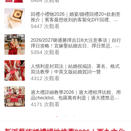
6464 次觀看
回禮小禮物2026｜婚宴/婚禮回禮20+款創意
推介｜賓客最想收到的客製化DIY回禮、姊
妹禮物（持續更新）
5447 次觀看
2026/2027睇通勝擇吉日6大注意事項｜自行
擇日攻略！宜嫁娶結婚吉日、擇日禁忌、相
沖生肖一覽
5354 次觀看
人情利是封寫法｜結婚祝福語、署名、格式
寫法教學｜中英文版結婚賀詞一覽
4312 次觀看
過大禮詳細教學2026｜過大禮程序比較、用
品checklist、包羅萬有利是｜過大禮禁忌及
吉祥說話
4171 次觀看