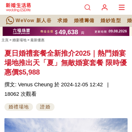
WeVow 新人谷
求婚
婚禮籌備
婚紗造型
主頁
>
婚宴場地
>
最新優惠
夏日婚禮套餐全新推介2025｜熱門婚宴
場地推出天「夏」無敵婚宴套餐 限時優
惠價$5,988
撰文: Venus Cheung 於 2024-12-05 12:42
18062 次觀看
婚禮場地
證婚