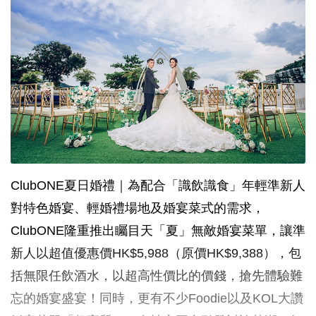
ClubONE夏日婚禮｜為配合「識飲識食」年輕準新人
對特色婚宴、輕婚禮場地及婚宴菜式的需求，
ClubONE隆重推出矚目天「夏」無敵婚宴菜單，讓準
新人以超值優惠價HK$5,988（原價HK$9,388），包
括無限任飲酒水，以超高性價比的價錢，搶先體驗難
忘的婚宴盛宴！同時，更有不少Foodie以及KOL大讚