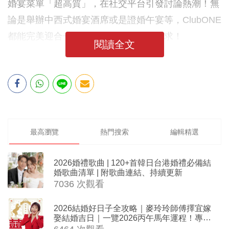
婚宴菜單「超高質」，在社交平台引發討論熱潮！無
論是舉辦中西式婚宴酒席或是證婚午宴等，ClubONE
都能完美迎合一眾「嘴嚵」的準新人要求！
閱讀全文
最高瀏覽
熱門搜索
編輯精選
2026婚禮歌曲 | 120+首韓日台港婚禮必備結
婚歌曲清單 | 附歌曲連結、持續更新
7036 次觀看
2026結婚好日子全攻略｜麥玲玲師傅擇宜嫁
娶結婚吉日｜一覽2026丙午馬年運程！專業
擇日結婚+避開沖煞生肖指南