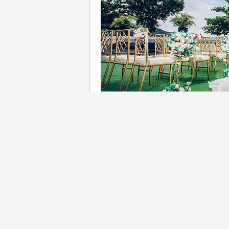
ClubONE夏日婚禮｜為配合
婚宴菜式的需求，ClubONE
值優惠價HK$5,988（原價HK
錢，搶先體驗難忘的婚宴盛宴！同
「超高質」，在社交平台引發
宴等，ClubONE都能完美迎