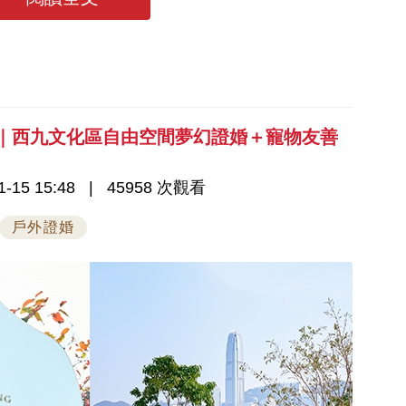
6｜西九文化區自由空間夢幻證婚＋寵物友善
-15 15:48
45958 次觀看
戶外證婚