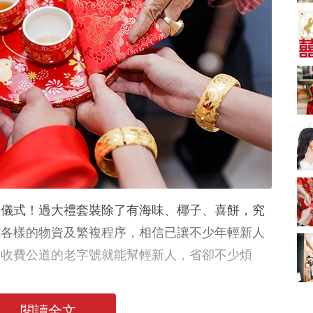
A-1 Bakery、天仁茗
茶、ROYCE'、Paul
中式婚禮敬茶吉利說
Lafayet、agnès b.
話 | 70+句兄弟姊妹團
必備結婚祝福金句 |
2664 次觀看
新娘出門、斟茶、戴
金器時金句
奢華婚宴場地 2026｜
5大全港最奢華婚宴場
地推介！四季酒店、
2048 次觀看
瑰麗酒店、麗晶酒
店、Cloud 39、合和
結婚禮物送咩好 |
酒店 打造夢幻氣派婚
2026年閨蜜新婚禮物
禮
推薦 | 8大貼心結婚送
1790 次觀看
禮靈感
Bridal Shower 7大籌
備指南Q&A丨婚前派
個儀式！過大禮套裝除了有海味、椰子、喜餅，究
對主題活動、場地佈
1581 次觀看
置構思丨Bridal
式各樣的物資及繁複程序，相信已讓不少年輕新人
Shower打卡姊妹裝靈
2026室內Pre-
、收費公道的老字號就能幫輕新人，省卻不少煩
感＋特色場地推介
wedding邊間好？9間
香港婚紗攝影Studio
1559 次觀看
推介| 婚紗相格調及價
錢
閱讀全文