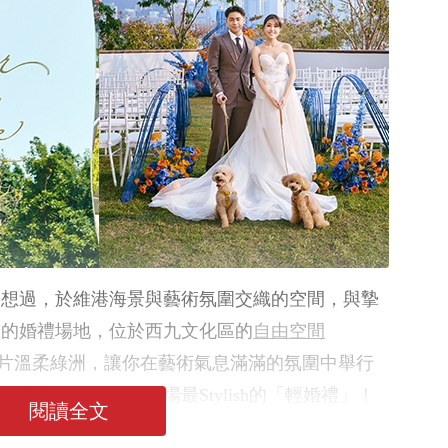
可曾想過，於維港海景與藝術氛圍交織的空間，與摯
般的婚禮場地，位於西九文化區的
自由空間
片溫柔綠洲，讓你在藝術氣息滿滿的氛圍中舉行
完美平衡，締造一場最Stylish的「輕婚禮」！
閱讀全文