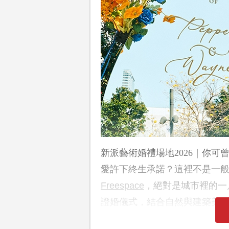
新派藝術婚禮場地2026｜你
愛許下終生承諾？這裡不是一
Freespace
，絕對是城市裡的一
證婚儀式，結合自然與建築美感的