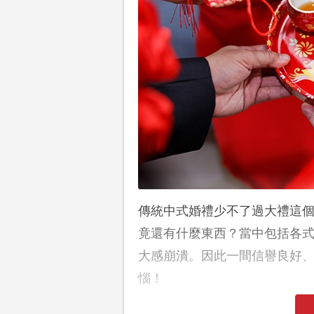
傳統中式婚禮少不了過大禮這
竟還有什麼東西？當中包括各
大感崩潰。因此一間信譽良好
惱！