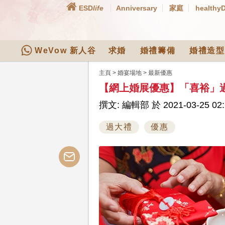
ESD
life
Anniversary
家庭
healthy
WeVow 新人谷
求婚
婚禮籌備
婚禮造型
主頁
>
婚宴場地
>
最新優惠
【網上婚展優惠】「喜裕」過大
撰文: 編輯部 於 2021-03-25 02:
過大禮
優惠