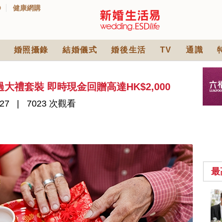
D
健康網購
婚照攝錄
結婚儀式
婚後生活
TV
通識
禮套裝 即時現金回贈高達HK$2,000
27
7023 次觀看
最
2026人氣結婚餅卡禮
券一覽｜最新嫁喜餅
卡優惠折扣！奇華、
2842 次觀看