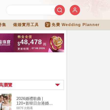
特集
備婚實用工具
免費 Wedding Planner
高瀏覽
2026婚禮歌曲 |
過大禮詳
120+首韓日台港婚禮
｜過大禮
必備結婚歌曲清單 |
用品chec
6876 次觀看
4264 次觀