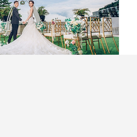
「識飲識食」年輕準新人對特色婚宴、輕婚禮場地及
隆重推出矚目天「夏」無敵婚宴菜單，讓準新人以超
$9,388），包括無限任飲酒水，以超高性價比的價
時，更有不少Foodie以及KOL大讚婚宴菜單
討論熱潮！無論是舉辦中西式婚宴酒席或是證婚午
合一眾「嘴嚵」的準新人要求！
閱讀全文