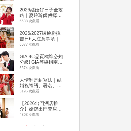
附歌曲連結、持續更
萬有利是
新
忌及吉祥
2026結婚好日子全攻
婚宴場地2
略｜麥玲玲師傅擇宜
15大酒
嫁娶結婚吉日｜一覽
廳婚禮場
6638 次觀看
4127 次觀
2026丙午馬年運程！
婚宴價錢
專業擇日結婚+避開沖
2026/2027睇通勝擇
回禮小禮
煞生肖指南
吉日6大注意事項｜自
宴/婚禮
行擇日攻略！宜嫁娶
意推介｜
6077 次觀看
4117 次觀
結婚吉日、擇日禁
到的客製
忌、相沖生肖一覽
姊妹禮物
GIA 4C品質標準必知
人情公價2
新）
分級! GIA等級指南如
結婚人情
何助你在婚前成為鑽
爐！十大
5374 次觀看
3835 次觀
石達人
額一覽｜
是封寫法
人情利是封寫法｜結
【姊妹裙
婚祝福語、署名、格
新娘大讚
式寫法教學｜中英文
裙店 度身訂造效果好
5196 次觀看
3726 次觀
版結婚賀詞一覽
過淘寶
【2026出門酒店推
禮金公價
介】婚嫁出門套房優
中位數最
惠 | 13間酒店出門套
文了解男
4303 次觀看
3380 次觀
餐及價錢
金與女家
額