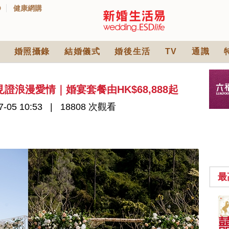
D
健康網購
婚照攝錄
結婚儀式
婚後生活
TV
通識
浪漫愛情｜婚宴套餐由HK$68,888起
-05 10:53
18808 次觀看
最
中式婚禮敬茶吉利說
話 | 70+句兄弟姊妹團
必備結婚祝福金句 |
2565 次觀看