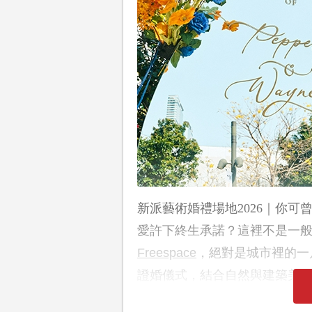
新派藝術婚禮場地2026｜你
愛許下終生承諾？這裡不是一
Freespace
，絕對是城市裡的一
證婚儀式，結合自然與建築美感的