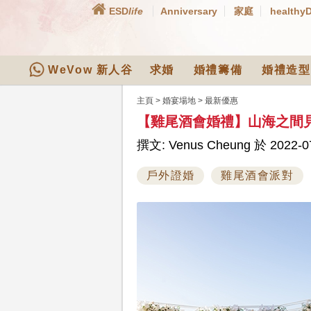
ESD
life
Anniversary
家庭
healthy
WeVow 新人谷
求婚
婚禮籌備
婚禮造型
主頁
>
婚宴場地
>
最新優惠
【雞尾酒會婚禮】山海之間見證
撰文: Venus Cheung 於 2022-07
戶外證婚
雞尾酒會派對