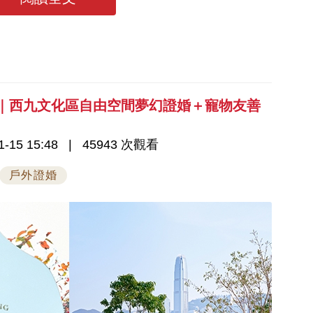
6｜西九文化區自由空間夢幻證婚＋寵物友善
-15 15:48
45943 次觀看
戶外證婚