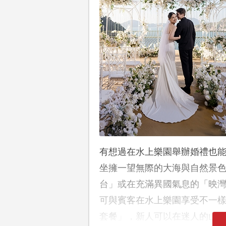
有想過在水上樂園舉辦婚禮也
坐擁一望無際的大海與自然景
台」或在充滿異國氣息的「映
可與賓客在水上樂園享受不一
套餐」，新人可以在迷人的山