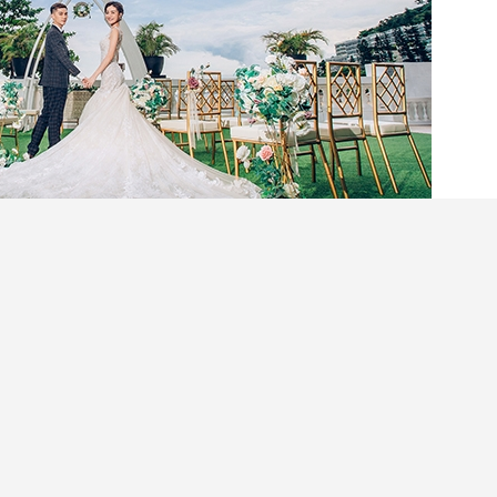
「識飲識食」年輕準新人對特色婚宴、輕婚禮場地及
隆重推出矚目天「夏」無敵婚宴菜單，讓準新人以超
$9,388），包括無限任飲酒水，以超高性價比的價
時，更有不少Foodie以及KOL大讚婚宴菜單
討論熱潮！無論是舉辦中西式婚宴酒席或是證婚午
合一眾「嘴嚵」的準新人要求！
閱讀全文