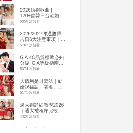
2026丙午馬年運程！
婚宴價錢
專業擇日結婚+避開沖
2026婚禮歌曲 |
【202
煞生肖指南
120+首韓日台港婚禮
介】婚嫁
必備結婚歌曲清單 |
惠 | 1
6350 次觀看
4064 次觀
附歌曲連結、持續更
餐及價錢
新
2026/2027睇通勝擇
回禮小禮
吉日6大注意事項｜自
宴/婚禮
行擇日攻略！宜嫁娶
意推介｜
5782 次觀看
4014 次觀
結婚吉日、擇日禁
到的客製
忌、相沖生肖一覽
姊妹禮物
GIA 4C品質標準必知
人情公價2
新）
分級! GIA等級指南如
結婚人情
何助你在婚前成為鑽
爐！十大
5374 次觀看
3937 次觀
石達人
額一覽｜
是封寫法
人情利是封寫法｜結
【姊妹裙
婚祝福語、署名、格
新娘大讚
式寫法教學｜中英文
裙店 度身訂造效果好
5171 次觀看
3746 次觀
版結婚賀詞一覽
過淘寶
過大禮詳細教學2026
禮金公價
｜過大禮程序比較、
中位數最
用品checklist、包羅
文了解男
4320 次觀看
3607 次觀
萬有利是｜過大禮禁
金與女家
忌及吉祥說話
額