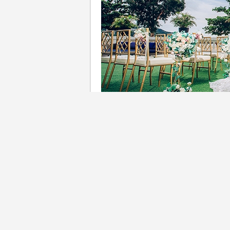
ClubONE夏日婚禮｜為配合
婚宴菜式的需求，ClubONE
值優惠價HK$5,988（原價HK
錢，搶先體驗難忘的婚宴盛宴！同
「超高質」，在社交平台引發
宴等，ClubONE都能完美迎