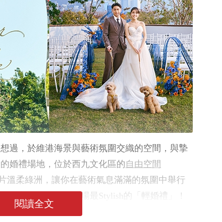
可曾想過，於維港海景與藝術氛圍交織的空間，與摯
般的婚禮場地，位於西九文化區的
自由空間
片溫柔綠洲，讓你在藝術氣息滿滿的氛圍中舉行
完美平衡，締造一場最Stylish的「輕婚禮」！
閱讀全文