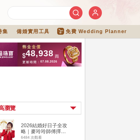
特集
備婚實用工具
免費 Wedding Planner
高瀏覽
2026結婚好日子全攻
婚宴場地2
略｜麥玲玲師傅擇宜
15大酒
嫁娶結婚吉日｜一覽
廳婚禮場
6484 次觀看
4274 次觀