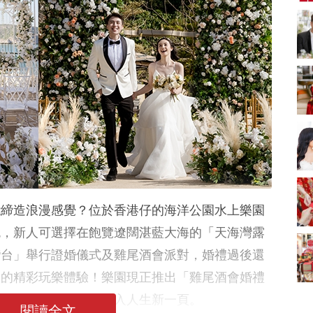
新娘出門、斟茶、戴
金器時金句
奢華婚宴場地 2026｜
5大全港最奢華婚宴場
地推介！四季酒店、
2312 次觀看
瑰麗酒店、麗晶酒
店、Cloud 39、合和
2026人氣結婚餅卡禮
酒店 打造夢幻氣派婚
券一覽｜最新嫁喜餅
禮
卡優惠折扣！奇華、
2312 次觀看
A-1 Bakery、天仁茗
茶、ROYCE'、Paul
過大禮套裝｜2026年
Lafayet、agnès b.
過大禮專門店至抵套
裝清單｜鮑魚花膠海
1764 次觀看
味籃價錢最平$1,988
起
2026室內Pre-
wedding邊間好？9間
能締造浪漫感覺？位於香港仔的海洋公園水上樂園
香港婚紗攝影Studio
1721 次觀看
推介| 婚紗相格調及價
色，新人可選擇在飽覽遼闊湛藍大海的「天海灣露
錢
結婚禮物送咩好 |
灣台」舉行證婚儀式及雞尾酒會派對，婚禮過後還
2026年閨蜜新婚禮物
推薦 | 8大貼心結婚送
1541 次觀看
樣的精彩玩樂體驗！樂園現正推出「雞尾酒會婚禮
禮靈感
林景色環繞下，攜手步入人生新一頁。
閱讀全文