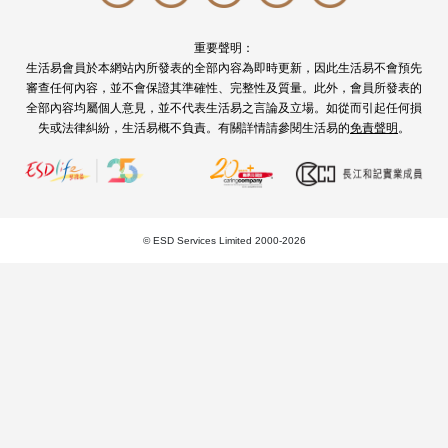
【4個電影主題婚禮靈感】 將婚禮場地變
拍攝片場
重要聲明：
求婚後，場地亦訂下了，對底籌備婚禮還要做些甚麼？其實可以先為婚禮
生活易會員於本網站內所發表的全部內容為即時更新，因此生活易不會預先
想一個主題，往後的場地佈置、婚紗晚裝和回禮禮物等等，就跟著這個方
審查任何內容，並不會保證其準確性、完整性及質量。此外，會員所發表的
全部內容均屬個人意見，並不代表生活易之言論及立場。如從而引起任何損
向，更容易構思。不妨參考一下人氣...
失或法律糾紛，生活易概不負責。有關詳情請參閱生活易的
免責聲明
。
更多
© ESD Services Limited 2000-2026