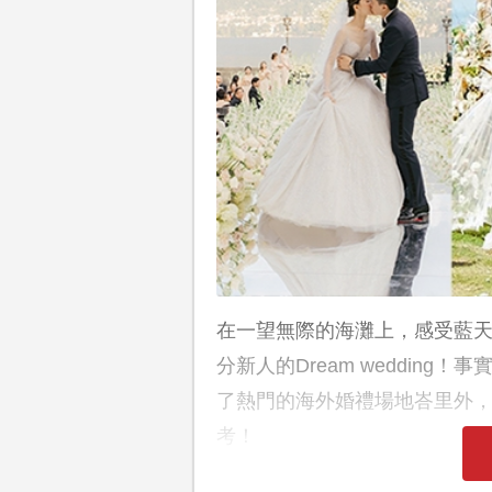
在一望無際的海灘上，感受藍
分新人的Dream weddin
了熱門的海外婚禮場地峇里外
考！