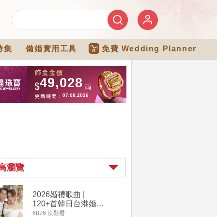
特集
備婚實用工具
免費 Wedding Planner
高瀏覽
2026婚禮歌曲 |
過大禮詳
120+首韓日台港婚禮
｜過大禮
必備結婚歌曲清單 |
用品chec
6876 次觀看
4264 次觀