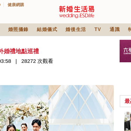
D
健康網購
婚照攝錄
結婚儀式
婚後生活
TV
通識
海外婚禮地點巡禮
03:58
28272 次觀看
最
2026人氣結婚餅卡禮
券一覽｜最新嫁喜餅
卡優惠折扣！奇華、
2842 次觀看