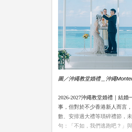
圖／沖繩教堂婚禮＿沖繩Monter
2026-2027沖繩教堂婚禮
事，但對於不少香港新人而言
數、安排過大禮等瑣碎禮節，
句：「不如，我們逃跑吧？」