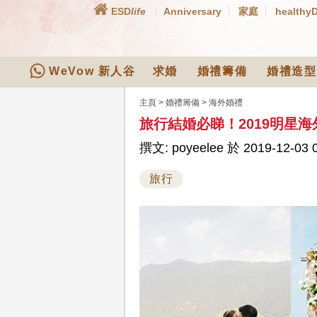
ESD
life
Anniversary
家庭
healthy
WeVow 新人谷
求婚
婚禮籌備
婚禮造型
主頁
>
婚禮籌備
>
海外婚禮
旅行結婚必睇！2019明星
撰文: poyeelee 於 2019-12-03 
旅行