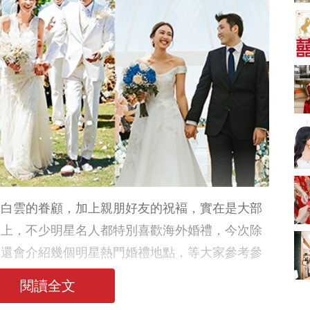
A-1 Bakery、天仁茗
茶、ROYCE'、Paul
中式婚禮敬茶吉利說
Lafayet、agnès b.
話 | 70+句兄弟姊妹團
必備結婚祝福金句 |
2664 次觀看
新娘出門、斟茶、戴
金器時金句
奢華婚宴場地 2026｜
5大全港最奢華婚宴場
地推介！四季酒店、
2048 次觀看
瑰麗酒店、麗晶酒
店、Cloud 39、合和
結婚禮物送咩好 |
酒店 打造夢幻氣派婚
2026年閨蜜新婚禮物
禮
推薦 | 8大貼心結婚送
1790 次觀看
禮靈感
Bridal Shower 7大籌
備指南Q&A丨婚前派
天白雲的眷顧，加上親朋好友的祝褔，實在是大部
對主題活動、場地佈
1581 次觀看
置構思丨Bridal
g！事實上，不少明星名人都特別喜歡海外婚禮，今次除
Shower打卡姊妹裝靈
2026室內Pre-
，還會介紹幾個明星熱門婚禮地點，等大家參考參
感＋特色場地推介
wedding邊間好？9間
香港婚紗攝影Studio
1559 次觀看
推介| 婚紗相格調及價
閱讀全文
錢