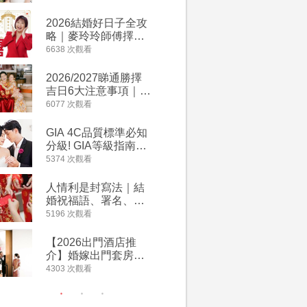
附歌曲連結、持續更
萬有利是
新
忌及吉祥
2026結婚好日子全攻
婚宴場地2
略｜麥玲玲師傅擇宜
15大酒
嫁娶結婚吉日｜一覽
廳婚禮場
6638 次觀看
4127 次觀
2026丙午馬年運程！
婚宴價錢
專業擇日結婚+避開沖
2026/2027睇通勝擇
回禮小禮
煞生肖指南
吉日6大注意事項｜自
宴/婚禮
行擇日攻略！宜嫁娶
意推介｜
6077 次觀看
4117 次觀
結婚吉日、擇日禁
到的客製
忌、相沖生肖一覽
姊妹禮物
GIA 4C品質標準必知
人情公價2
新）
分級! GIA等級指南如
結婚人情
何助你在婚前成為鑽
爐！十大
5374 次觀看
3835 次觀
石達人
額一覽｜
是封寫法
人情利是封寫法｜結
【姊妹裙
婚祝福語、署名、格
新娘大讚
式寫法教學｜中英文
裙店 度身訂造效果好
5196 次觀看
3726 次觀
版結婚賀詞一覽
過淘寶
【2026出門酒店推
禮金公價
介】婚嫁出門套房優
中位數最
惠 | 13間酒店出門套
文了解男
4303 次觀看
3380 次觀
餐及價錢
金與女家
額