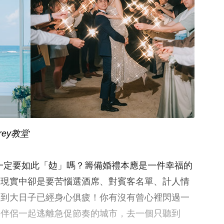
ey教堂
｜結婚一定要如此「攰」嗎？籌備婚禮本應是一件幸福的
，現實中卻是要苦惱選酒席、對賓客名單、計人情
未到大日子已經身心俱疲！你有沒有曾心裡閃過一
與伴侶一起逃離急促節奏的城市，去一個只聽到