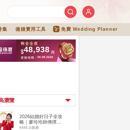
特集
備婚實用工具
免費 Wedding Planner
高瀏覽
2026結婚好日子全攻
婚宴場地2
略｜麥玲玲師傅擇宜
15大酒
嫁娶結婚吉日｜一覽
廳婚禮場
6484 次觀看
4274 次觀