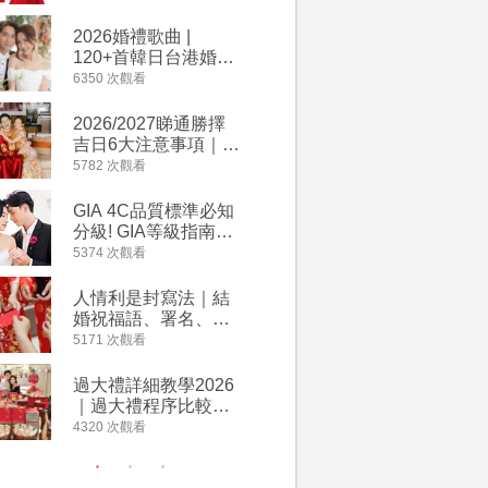
2026丙午馬年運程！
婚宴價錢
專業擇日結婚+避開沖
2026婚禮歌曲 |
【202
煞生肖指南
120+首韓日台港婚禮
介】婚嫁
必備結婚歌曲清單 |
惠 | 1
6350 次觀看
4064 次觀
附歌曲連結、持續更
餐及價錢
新
2026/2027睇通勝擇
回禮小禮
吉日6大注意事項｜自
宴/婚禮
行擇日攻略！宜嫁娶
意推介｜
5782 次觀看
4014 次觀
結婚吉日、擇日禁
到的客製
忌、相沖生肖一覽
姊妹禮物
GIA 4C品質標準必知
人情公價2
新）
分級! GIA等級指南如
結婚人情
何助你在婚前成為鑽
爐！十大
5374 次觀看
3937 次觀
石達人
額一覽｜
是封寫法
人情利是封寫法｜結
【姊妹裙
婚祝福語、署名、格
新娘大讚
式寫法教學｜中英文
裙店 度身訂造效果好
5171 次觀看
3746 次觀
版結婚賀詞一覽
過淘寶
過大禮詳細教學2026
禮金公價
｜過大禮程序比較、
中位數最
用品checklist、包羅
文了解男
4320 次觀看
3607 次觀
萬有利是｜過大禮禁
金與女家
忌及吉祥說話
額