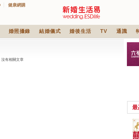
D
健康網購
婚照攝錄
結婚儀式
婚後生活
TV
通識
沒有相關文章
最
中式婚禮敬茶吉利說
話 | 70+句兄弟姊妹團
必備結婚祝福金句 |
2565 次觀看