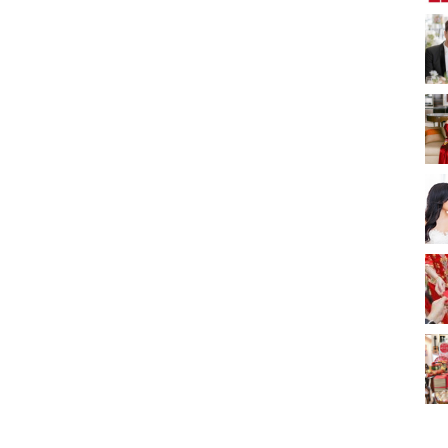
新娘出門、斟茶、戴
金器時金句
奢華婚宴場地 2026｜
5大全港最奢華婚宴場
地推介！四季酒店、
2312 次觀看
瑰麗酒店、麗晶酒
店、Cloud 39、合和
2026人氣結婚餅卡禮
酒店 打造夢幻氣派婚
券一覽｜最新嫁喜餅
禮
卡優惠折扣！奇華、
2312 次觀看
A-1 Bakery、天仁茗
茶、ROYCE'、Paul
過大禮套裝｜2026年
Lafayet、agnès b.
過大禮專門店至抵套
裝清單｜鮑魚花膠海
1764 次觀看
味籃價錢最平$1,988
起
2026室內Pre-
wedding邊間好？9間
香港婚紗攝影Studio
1721 次觀看
推介| 婚紗相格調及價
錢
結婚禮物送咩好 |
2026年閨蜜新婚禮物
推薦 | 8大貼心結婚送
1541 次觀看
禮靈感