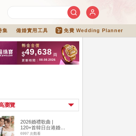
特集
備婚實用工具
免費 Wedding Planner
高瀏覽
2026婚禮歌曲 |
【202
120+首韓日台港婚禮
介】婚嫁
必備結婚歌曲清單 |
惠 | 1
6997 次觀看
4182 次觀