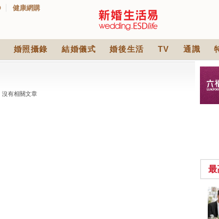
D
健康網購
婚照攝錄
結婚儀式
婚後生活
TV
通識
沒有相關文章
最
中式婚禮敬茶吉利說
話 | 70+句兄弟姊妹團
必備結婚祝福金句 |
2570 次觀看