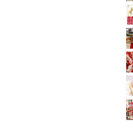
新娘出門、斟茶、戴
金器時金句
奢華婚宴場地 2026｜
5大全港最奢華婚宴場
地推介！四季酒店、
2181 次觀看
瑰麗酒店、麗晶酒
店、Cloud 39、合和
小型婚宴場地酒店
酒店 打造夢幻氣派婚
2026| 8間酒店小型婚
禮
禮推介| 婚宴套餐/證
2116 次觀看
婚套餐收費
結婚禮物送咩好 |
2026年閨蜜新婚禮物
推薦 | 8大貼心結婚送
1697 次觀看
禮靈感
過大禮套裝｜2026年
過大禮專門店至抵套
裝清單｜鮑魚花膠海
1575 次觀看
味籃價錢最平$1,988
起
結婚預算要準備多
少？婚禮項目支出完
整收費清單
1535 次觀看