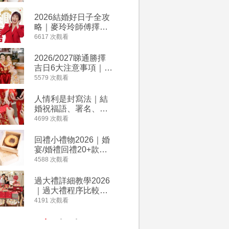
附歌曲連結、持續更
餐及價錢
新
2026結婚好日子全攻
人情公價2
略｜麥玲玲師傅擇宜
結婚人情
嫁娶結婚吉日｜一覽
爐！十大
6617 次觀看
4135 次觀
2026丙午馬年運程！
額一覽｜
專業擇日結婚+避開沖
是封寫法
2026/2027睇通勝擇
婚宴場地2
煞生肖指南
吉日6大注意事項｜自
15大酒
行擇日攻略！宜嫁娶
廳婚禮場
5579 次觀看
4024 次觀
結婚吉日、擇日禁
婚宴價錢
忌、相沖生肖一覽
人情利是封寫法｜結
【姊妹裙
婚祝福語、署名、格
新娘大讚
式寫法教學｜中英文
裙店 度身訂造效果好
4699 次觀看
3421 次觀
版結婚賀詞一覽
過淘寶
回禮小禮物2026｜婚
2026
宴/婚禮回禮20+款創
券一覽｜
意推介｜賓客最想收
卡優惠折
4588 次觀看
3313 次觀
到的客製化DIY回禮、
A-1 Ba
姊妹禮物（持續更
茶、ROY
過大禮詳細教學2026
禮金公價
新）
Lafayet
｜過大禮程序比較、
中位數最
用品checklist、包羅
文了解男
4191 次觀看
3196 次觀
萬有利是｜過大禮禁
金與女家
忌及吉祥說話
額