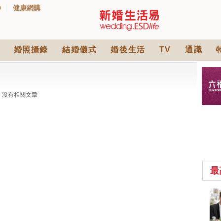
D
健康網購
婚照攝錄
結婚儀式
婚後生活
TV
通識
沒有相關文章
最
中式婚禮敬茶吉利說
話 | 70+句兄弟姊妹團
必備結婚祝福金句 |
2570 次觀看