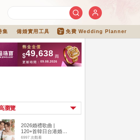
特集
備婚實用工具
免費 Wedding Planner
高瀏覽
2026婚禮歌曲 |
【202
120+首韓日台港婚禮
介】婚嫁
必備結婚歌曲清單 |
惠 | 1
6997 次觀看
4182 次觀