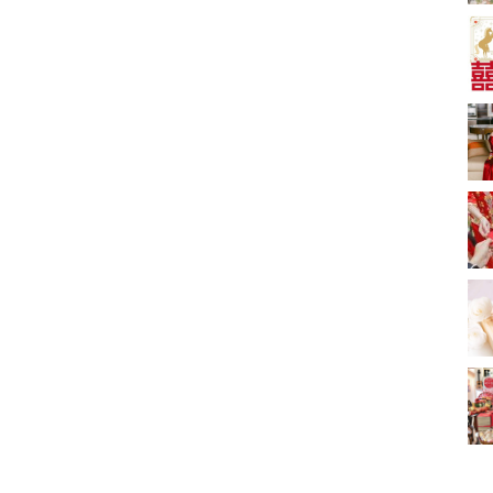
新娘出門、斟茶、戴
金器時金句
奢華婚宴場地 2026｜
5大全港最奢華婚宴場
地推介！四季酒店、
2181 次觀看
瑰麗酒店、麗晶酒
店、Cloud 39、合和
小型婚宴場地酒店
酒店 打造夢幻氣派婚
2026| 8間酒店小型婚
禮
禮推介| 婚宴套餐/證
2116 次觀看
婚套餐收費
結婚禮物送咩好 |
2026年閨蜜新婚禮物
推薦 | 8大貼心結婚送
1697 次觀看
禮靈感
過大禮套裝｜2026年
過大禮專門店至抵套
裝清單｜鮑魚花膠海
1575 次觀看
味籃價錢最平$1,988
起
結婚預算要準備多
少？婚禮項目支出完
整收費清單
1535 次觀看