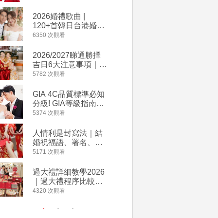
2026丙午馬年運程！
婚宴價錢
專業擇日結婚+避開沖
2026婚禮歌曲 |
【202
煞生肖指南
120+首韓日台港婚禮
介】婚嫁
必備結婚歌曲清單 |
惠 | 1
6350 次觀看
4064 次觀
附歌曲連結、持續更
餐及價錢
新
2026/2027睇通勝擇
回禮小禮
吉日6大注意事項｜自
宴/婚禮
行擇日攻略！宜嫁娶
意推介｜
5782 次觀看
4014 次觀
結婚吉日、擇日禁
到的客製
忌、相沖生肖一覽
姊妹禮物
GIA 4C品質標準必知
人情公價2
新）
分級! GIA等級指南如
結婚人情
何助你在婚前成為鑽
爐！十大
5374 次觀看
3937 次觀
石達人
額一覽｜
是封寫法
人情利是封寫法｜結
【姊妹裙
婚祝福語、署名、格
新娘大讚
式寫法教學｜中英文
裙店 度身訂造效果好
5171 次觀看
3746 次觀
版結婚賀詞一覽
過淘寶
過大禮詳細教學2026
禮金公價
｜過大禮程序比較、
中位數最
用品checklist、包羅
文了解男
4320 次觀看
3607 次觀
萬有利是｜過大禮禁
金與女家
忌及吉祥說話
額