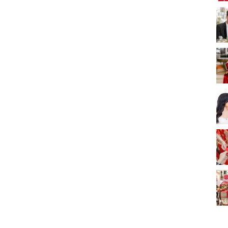
新娘出門、斟茶、戴
金器時金句
奢華婚宴場地 2026｜
5大全港最奢華婚宴場
地推介！四季酒店、
2312 次觀看
瑰麗酒店、麗晶酒
店、Cloud 39、合和
2026人氣結婚餅卡禮
酒店 打造夢幻氣派婚
券一覽｜最新嫁喜餅
禮
卡優惠折扣！奇華、
2312 次觀看
A-1 Bakery、天仁茗
茶、ROYCE'、Paul
過大禮套裝｜2026年
Lafayet、agnès b.
過大禮專門店至抵套
裝清單｜鮑魚花膠海
1764 次觀看
味籃價錢最平$1,988
起
2026室內Pre-
wedding邊間好？9間
香港婚紗攝影Studio
1721 次觀看
推介| 婚紗相格調及價
錢
結婚禮物送咩好 |
2026年閨蜜新婚禮物
推薦 | 8大貼心結婚送
1541 次觀看
禮靈感