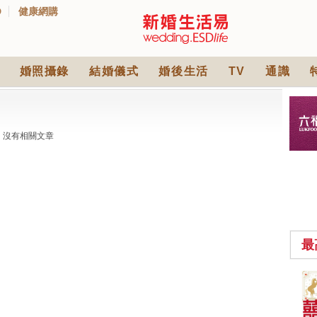
D
健康網購
婚照攝錄
結婚儀式
婚後生活
TV
通識
沒有相關文章
最
中式婚禮敬茶吉利說
話 | 70+句兄弟姊妹團
必備結婚祝福金句 |
2565 次觀看