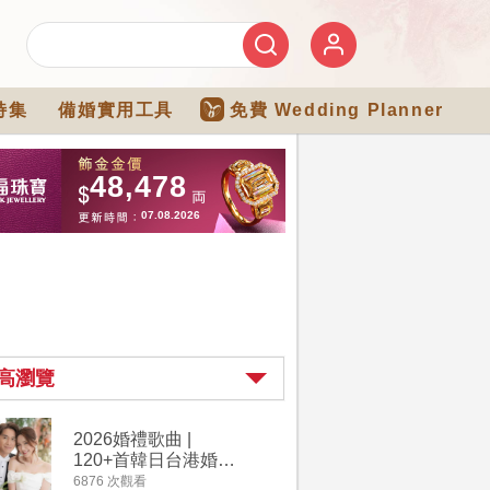
特集
備婚實用工具
免費 Wedding Planner
高瀏覽
2026婚禮歌曲 |
過大禮詳
120+首韓日台港婚禮
｜過大禮
必備結婚歌曲清單 |
用品chec
6876 次觀看
4264 次觀