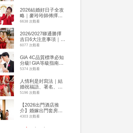
附歌曲連結、持續更
萬有利是
新
忌及吉祥
2026結婚好日子全攻
婚宴場地2
略｜麥玲玲師傅擇宜
15大酒
嫁娶結婚吉日｜一覽
廳婚禮場
6638 次觀看
4127 次觀
2026丙午馬年運程！
婚宴價錢
專業擇日結婚+避開沖
2026/2027睇通勝擇
回禮小禮
煞生肖指南
吉日6大注意事項｜自
宴/婚禮
行擇日攻略！宜嫁娶
意推介｜
6077 次觀看
4117 次觀
結婚吉日、擇日禁
到的客製
忌、相沖生肖一覽
姊妹禮物
GIA 4C品質標準必知
人情公價2
新）
分級! GIA等級指南如
結婚人情
何助你在婚前成為鑽
爐！十大
5374 次觀看
3835 次觀
石達人
額一覽｜
是封寫法
人情利是封寫法｜結
【姊妹裙
婚祝福語、署名、格
新娘大讚
式寫法教學｜中英文
裙店 度身訂造效果好
5196 次觀看
3726 次觀
版結婚賀詞一覽
過淘寶
【2026出門酒店推
禮金公價
介】婚嫁出門套房優
中位數最
惠 | 13間酒店出門套
文了解男
4303 次觀看
3380 次觀
餐及價錢
金與女家
額