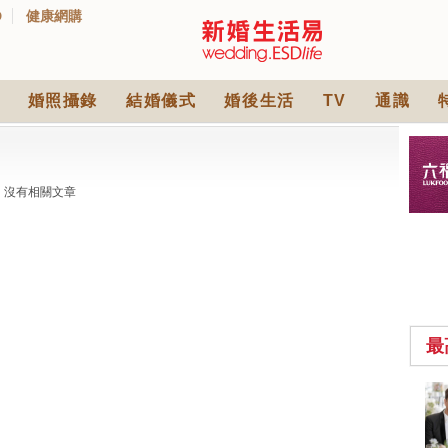
D
健康網購
婚照攝錄
結婚儀式
婚後生活
TV
通識
沒有相關文章
最
2026人氣結婚餅卡禮
券一覽｜最新嫁喜餅
卡優惠折扣！奇華、
2842 次觀看