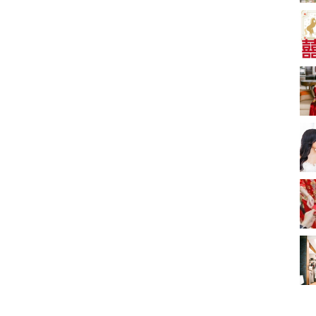
A-1 Bakery、天仁茗
茶、ROYCE'、Paul
中式婚禮敬茶吉利說
Lafayet、agnès b.
話 | 70+句兄弟姊妹團
必備結婚祝福金句 |
2664 次觀看
新娘出門、斟茶、戴
金器時金句
奢華婚宴場地 2026｜
5大全港最奢華婚宴場
地推介！四季酒店、
2048 次觀看
瑰麗酒店、麗晶酒
店、Cloud 39、合和
結婚禮物送咩好 |
酒店 打造夢幻氣派婚
2026年閨蜜新婚禮物
禮
推薦 | 8大貼心結婚送
1790 次觀看
禮靈感
Bridal Shower 7大籌
備指南Q&A丨婚前派
對主題活動、場地佈
1581 次觀看
置構思丨Bridal
Shower打卡姊妹裝靈
2026室內Pre-
感＋特色場地推介
wedding邊間好？9間
香港婚紗攝影Studio
1559 次觀看
推介| 婚紗相格調及價
錢