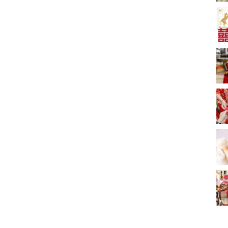
新娘出門、斟茶、戴
金器時金句
奢華婚宴場地 2026｜
5大全港最奢華婚宴場
地推介！四季酒店、
2181 次觀看
瑰麗酒店、麗晶酒
店、Cloud 39、合和
小型婚宴場地酒店
酒店 打造夢幻氣派婚
2026| 8間酒店小型婚
禮
禮推介| 婚宴套餐/證
2116 次觀看
婚套餐收費
結婚禮物送咩好 |
2026年閨蜜新婚禮物
推薦 | 8大貼心結婚送
1697 次觀看
禮靈感
過大禮套裝｜2026年
過大禮專門店至抵套
裝清單｜鮑魚花膠海
1575 次觀看
味籃價錢最平$1,988
起
結婚預算要準備多
少？婚禮項目支出完
整收費清單
1535 次觀看