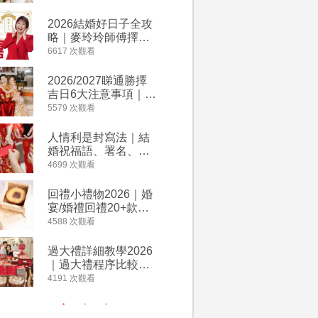
附歌曲連結、持續更
餐及價錢
新
2026結婚好日子全攻
人情公價2
略｜麥玲玲師傅擇宜
結婚人情
嫁娶結婚吉日｜一覽
爐！十大
6617 次觀看
4135 次觀
2026丙午馬年運程！
額一覽｜
專業擇日結婚+避開沖
是封寫法
2026/2027睇通勝擇
婚宴場地2
煞生肖指南
吉日6大注意事項｜自
15大酒
行擇日攻略！宜嫁娶
廳婚禮場
5579 次觀看
4024 次觀
結婚吉日、擇日禁
婚宴價錢
忌、相沖生肖一覽
人情利是封寫法｜結
【姊妹裙
婚祝福語、署名、格
新娘大讚
式寫法教學｜中英文
裙店 度身訂造效果好
4699 次觀看
3421 次觀
版結婚賀詞一覽
過淘寶
回禮小禮物2026｜婚
2026
宴/婚禮回禮20+款創
券一覽｜
意推介｜賓客最想收
卡優惠折
4588 次觀看
3313 次觀
到的客製化DIY回禮、
A-1 Ba
姊妹禮物（持續更
茶、ROY
過大禮詳細教學2026
禮金公價
新）
Lafayet
｜過大禮程序比較、
中位數最
用品checklist、包羅
文了解男
4191 次觀看
3196 次觀
萬有利是｜過大禮禁
金與女家
忌及吉祥說話
額