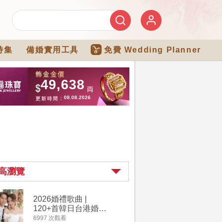
特集
備婚實用工具
免費 Wedding Planner
高瀏覽
2026婚禮歌曲 |
【202
120+首韓日台港婚禮
介】婚嫁
必備結婚歌曲清單 |
惠 | 1
6997 次觀看
4182 次觀