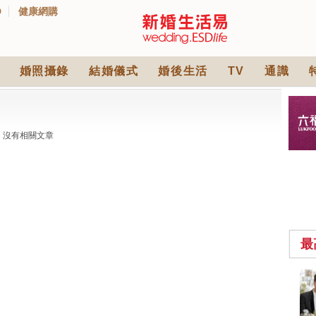
D
健康網購
婚照攝錄
結婚儀式
婚後生活
TV
通識
沒有相關文章
最
中式婚禮敬茶吉利說
話 | 70+句兄弟姊妹團
必備結婚祝福金句 |
2570 次觀看