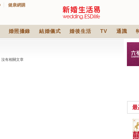
D
健康網購
婚照攝錄
結婚儀式
婚後生活
TV
通識
沒有相關文章
最
中式婚禮敬茶吉利說
話 | 70+句兄弟姊妹團
必備結婚祝福金句 |
2565 次觀看