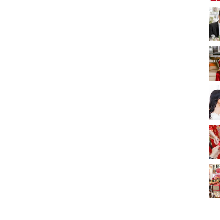
新娘出門、斟茶、戴
金器時金句
奢華婚宴場地 2026｜
5大全港最奢華婚宴場
地推介！四季酒店、
2312 次觀看
瑰麗酒店、麗晶酒
店、Cloud 39、合和
2026人氣結婚餅卡禮
酒店 打造夢幻氣派婚
券一覽｜最新嫁喜餅
禮
卡優惠折扣！奇華、
2312 次觀看
A-1 Bakery、天仁茗
茶、ROYCE'、Paul
過大禮套裝｜2026年
Lafayet、agnès b.
過大禮專門店至抵套
裝清單｜鮑魚花膠海
1764 次觀看
味籃價錢最平$1,988
起
2026室內Pre-
wedding邊間好？9間
香港婚紗攝影Studio
1721 次觀看
推介| 婚紗相格調及價
錢
結婚禮物送咩好 |
2026年閨蜜新婚禮物
推薦 | 8大貼心結婚送
1541 次觀看
禮靈感