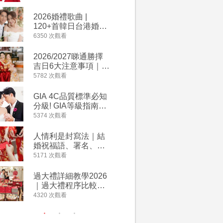
2026丙午馬年運程！
婚宴價錢
專業擇日結婚+避開沖
2026婚禮歌曲 |
【202
煞生肖指南
120+首韓日台港婚禮
介】婚嫁
必備結婚歌曲清單 |
惠 | 1
6350 次觀看
4064 次觀
附歌曲連結、持續更
餐及價錢
新
2026/2027睇通勝擇
回禮小禮
吉日6大注意事項｜自
宴/婚禮
行擇日攻略！宜嫁娶
意推介｜
5782 次觀看
4014 次觀
結婚吉日、擇日禁
到的客製
忌、相沖生肖一覽
姊妹禮物
GIA 4C品質標準必知
人情公價2
新）
分級! GIA等級指南如
結婚人情
何助你在婚前成為鑽
爐！十大
5374 次觀看
3937 次觀
石達人
額一覽｜
是封寫法
人情利是封寫法｜結
【姊妹裙
婚祝福語、署名、格
新娘大讚
式寫法教學｜中英文
裙店 度身訂造效果好
5171 次觀看
3746 次觀
版結婚賀詞一覽
過淘寶
過大禮詳細教學2026
禮金公價
｜過大禮程序比較、
中位數最
用品checklist、包羅
文了解男
4320 次觀看
3607 次觀
萬有利是｜過大禮禁
金與女家
忌及吉祥說話
額