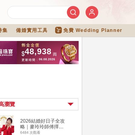
特集
備婚實用工具
免費 Wedding Planner
高瀏覽
2026結婚好日子全攻
婚宴場地2
略｜麥玲玲師傅擇宜
15大酒
嫁娶結婚吉日｜一覽
廳婚禮場
6484 次觀看
4274 次觀