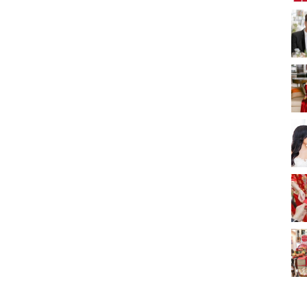
新娘出門、斟茶、戴
金器時金句
奢華婚宴場地 2026｜
5大全港最奢華婚宴場
地推介！四季酒店、
2312 次觀看
瑰麗酒店、麗晶酒
店、Cloud 39、合和
2026人氣結婚餅卡禮
酒店 打造夢幻氣派婚
券一覽｜最新嫁喜餅
禮
卡優惠折扣！奇華、
2312 次觀看
A-1 Bakery、天仁茗
茶、ROYCE'、Paul
過大禮套裝｜2026年
Lafayet、agnès b.
過大禮專門店至抵套
裝清單｜鮑魚花膠海
1764 次觀看
味籃價錢最平$1,988
起
2026室內Pre-
wedding邊間好？9間
香港婚紗攝影Studio
1721 次觀看
推介| 婚紗相格調及價
錢
結婚禮物送咩好 |
2026年閨蜜新婚禮物
推薦 | 8大貼心結婚送
1541 次觀看
禮靈感