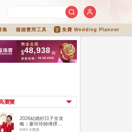
特集
備婚實用工具
免費 Wedding Planner
高瀏覽
2026結婚好日子全攻
婚宴場地2
略｜麥玲玲師傅擇宜
15大酒
嫁娶結婚吉日｜一覽
廳婚禮場
6484 次觀看
4274 次觀