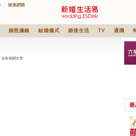
D
健康網購
婚照攝錄
結婚儀式
婚後生活
TV
通識
沒有相關文章
最
中式婚禮敬茶吉利說
話 | 70+句兄弟姊妹團
必備結婚祝福金句 |
2565 次觀看