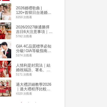
2026丙午馬年運程！
婚宴價錢
專業擇日結婚+避開沖
2026婚禮歌曲 |
【202
煞生肖指南
120+首韓日台港婚禮
介】婚嫁
必備結婚歌曲清單 |
惠 | 1
6350 次觀看
4064 次觀
附歌曲連結、持續更
餐及價錢
新
2026/2027睇通勝擇
回禮小禮
吉日6大注意事項｜自
宴/婚禮
行擇日攻略！宜嫁娶
意推介｜
5782 次觀看
4014 次觀
結婚吉日、擇日禁
到的客製
忌、相沖生肖一覽
姊妹禮物
GIA 4C品質標準必知
人情公價2
新）
分級! GIA等級指南如
結婚人情
何助你在婚前成為鑽
爐！十大
5374 次觀看
3937 次觀
石達人
額一覽｜
是封寫法
人情利是封寫法｜結
【姊妹裙
婚祝福語、署名、格
新娘大讚
式寫法教學｜中英文
裙店 度身訂造效果好
5171 次觀看
3746 次觀
版結婚賀詞一覽
過淘寶
過大禮詳細教學2026
禮金公價
｜過大禮程序比較、
中位數最
用品checklist、包羅
文了解男
4320 次觀看
3607 次觀
萬有利是｜過大禮禁
金與女家
忌及吉祥說話
額