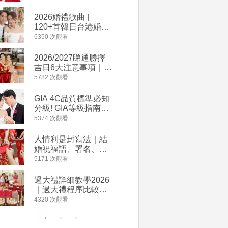
2026丙午馬年運程！
婚宴價錢
專業擇日結婚+避開沖
2026婚禮歌曲 |
【202
煞生肖指南
120+首韓日台港婚禮
介】婚嫁
必備結婚歌曲清單 |
惠 | 1
6350 次觀看
4064 次觀
附歌曲連結、持續更
餐及價錢
新
2026/2027睇通勝擇
回禮小禮
吉日6大注意事項｜自
宴/婚禮
行擇日攻略！宜嫁娶
意推介｜
5782 次觀看
4014 次觀
結婚吉日、擇日禁
到的客製
忌、相沖生肖一覽
姊妹禮物
GIA 4C品質標準必知
人情公價2
新）
分級! GIA等級指南如
結婚人情
何助你在婚前成為鑽
爐！十大
5374 次觀看
3937 次觀
石達人
額一覽｜
是封寫法
人情利是封寫法｜結
【姊妹裙
婚祝福語、署名、格
新娘大讚
式寫法教學｜中英文
裙店 度身訂造效果好
5171 次觀看
3746 次觀
版結婚賀詞一覽
過淘寶
過大禮詳細教學2026
禮金公價
｜過大禮程序比較、
中位數最
用品checklist、包羅
文了解男
4320 次觀看
3607 次觀
萬有利是｜過大禮禁
金與女家
忌及吉祥說話
額