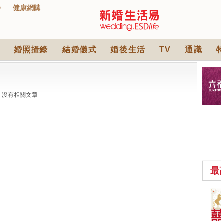
D
健康網購
婚照攝錄
結婚儀式
婚後生活
TV
通識
沒有相關文章
最
中式婚禮敬茶吉利說
話 | 70+句兄弟姊妹團
必備結婚祝福金句 |
2565 次觀看