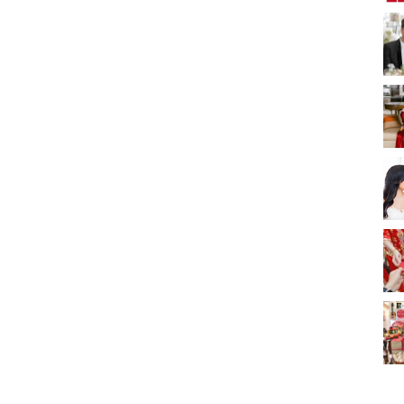
新娘出門、斟茶、戴
金器時金句
奢華婚宴場地 2026｜
5大全港最奢華婚宴場
地推介！四季酒店、
2312 次觀看
瑰麗酒店、麗晶酒
店、Cloud 39、合和
2026人氣結婚餅卡禮
酒店 打造夢幻氣派婚
券一覽｜最新嫁喜餅
禮
卡優惠折扣！奇華、
2312 次觀看
A-1 Bakery、天仁茗
茶、ROYCE'、Paul
過大禮套裝｜2026年
Lafayet、agnès b.
過大禮專門店至抵套
裝清單｜鮑魚花膠海
1764 次觀看
味籃價錢最平$1,988
起
2026室內Pre-
wedding邊間好？9間
香港婚紗攝影Studio
1721 次觀看
推介| 婚紗相格調及價
錢
結婚禮物送咩好 |
2026年閨蜜新婚禮物
推薦 | 8大貼心結婚送
1541 次觀看
禮靈感