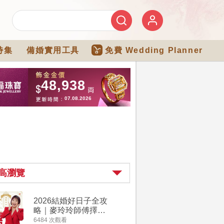
特集
備婚實用工具
免費 Wedding Planner
高瀏覽
2026結婚好日子全攻
婚宴場地2
略｜麥玲玲師傅擇宜
15大酒
嫁娶結婚吉日｜一覽
廳婚禮場
6484 次觀看
4274 次觀