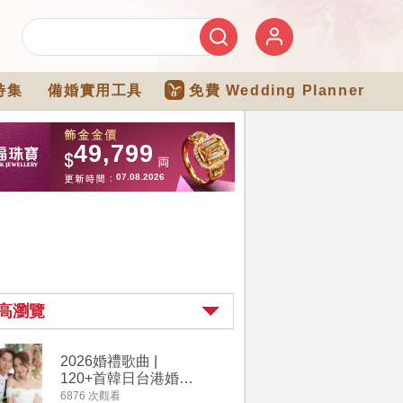
特集
備婚實用工具
免費 Wedding Planner
高瀏覽
2026婚禮歌曲 |
過大禮詳
120+首韓日台港婚禮
｜過大禮
必備結婚歌曲清單 |
用品chec
6876 次觀看
4264 次觀