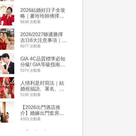
附歌曲連結、持續更
萬有利是
新
忌及吉祥
2026結婚好日子全攻
婚宴場地2
略｜麥玲玲師傅擇宜
15大酒
嫁娶結婚吉日｜一覽
廳婚禮場
6638 次觀看
4127 次觀
2026丙午馬年運程！
婚宴價錢
專業擇日結婚+避開沖
2026/2027睇通勝擇
回禮小禮
煞生肖指南
吉日6大注意事項｜自
宴/婚禮
行擇日攻略！宜嫁娶
意推介｜
6077 次觀看
4117 次觀
結婚吉日、擇日禁
到的客製
忌、相沖生肖一覽
姊妹禮物
GIA 4C品質標準必知
人情公價2
新）
分級! GIA等級指南如
結婚人情
何助你在婚前成為鑽
爐！十大
5374 次觀看
3835 次觀
石達人
額一覽｜
是封寫法
人情利是封寫法｜結
【姊妹裙
婚祝福語、署名、格
新娘大讚
式寫法教學｜中英文
裙店 度身訂造效果好
5196 次觀看
3726 次觀
版結婚賀詞一覽
過淘寶
【2026出門酒店推
禮金公價
介】婚嫁出門套房優
中位數最
惠 | 13間酒店出門套
文了解男
4303 次觀看
3380 次觀
餐及價錢
金與女家
額