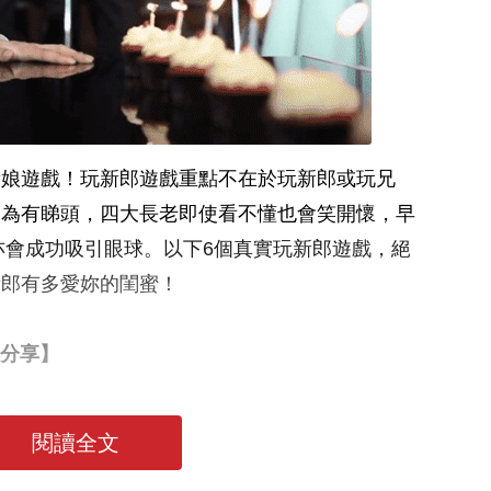
新娘遊戲！玩新郎遊戲重點不在於玩新郎或玩兄
因為有睇頭，四大長老即使看不懂也會笑開懷，早
同花絮相亦會成功吸引眼球。以下6個真實玩新郎遊戲，絕
新郎有多愛妳的閨蜜！
分享】
讀大全
閱讀全文