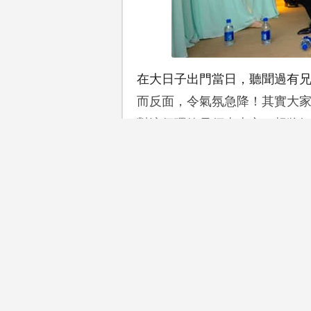
在大日子出門當日，聽聞過有
而反面，令氣氛急降！其實大
對這個環節毋須太上心。想將氣
招！
圖：
靚太tannywan的玩新郎