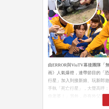
由ERROR與ViuTV幕後團隊
画》人氣爆燈，連帶節目的「
行星」加入到接新娘、玩新郎
手執「死亡行星」，大聲高呼
你老婆！」另外，亦有外父親