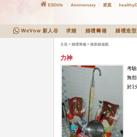
ESD
life
Anniversary
家庭
healthy
WeVow 新人谷
求婚
婚禮籌備
婚禮造型
主頁
>
婚禮籌備
>
接新娘遊戲
力神
考驗
無怨言
於1