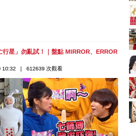
A-1 Bakery、天仁茗
茶、ROYCE'、Paul
中式婚禮敬茶吉利說
Lafayet、agnès b.
話 | 70+句兄弟姊妹團
必備結婚祝福金句 |
2664 次觀看
新娘出門、斟茶、戴
金器時金句
奢華婚宴場地 2026｜
5大全港最奢華婚宴場
地推介！四季酒店、
2048 次觀看
星」勿亂試！｜盤點 MIRROR、ERROR
瑰麗酒店、麗晶酒
店、Cloud 39、合和
結婚禮物送咩好 |
酒店 打造夢幻氣派婚
2026年閨蜜新婚禮物
 10:32
612639 次觀看
禮
推薦 | 8大貼心結婚送
1790 次觀看
禮靈感
Bridal Shower 7大籌
備指南Q&A丨婚前派
對主題活動、場地佈
1581 次觀看
置構思丨Bridal
Shower打卡姊妹裝靈
2026室內Pre-
感＋特色場地推介
wedding邊間好？9間
香港婚紗攝影Studio
1559 次觀看
推介| 婚紗相格調及價
錢