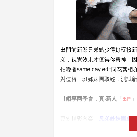
出門前新郎兄弟點少得好玩接
弟，視覺效果才值得你費神，
拍晚播same day edit
對值得一班姊妹團取經，測試
【婚享同學會：真‧新人「
」
出門
更多精彩內容：
兄弟姊妹團必