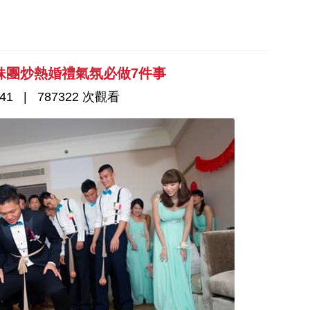
妹團炒熱婚禮氣氛必做7件事
41
787322 次觀看