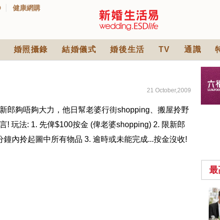
D
健康網購
婚照攝錄
結婚儀式
婚後生活
TV
通識
21 October,2009
新郎夠唔夠大力，他日幫老婆行街shopping、搬屋拎野
! 玩法: 1. 先俾$100按金 (俾老婆shopping) 2. 限新郎
分鐘內拎起圖中所有物品 3. 逾時或未能完成...按金沒收!
最
2026人氣結婚餅卡禮
券一覽｜最新嫁喜餅
卡優惠折扣！奇華、
2842 次觀看