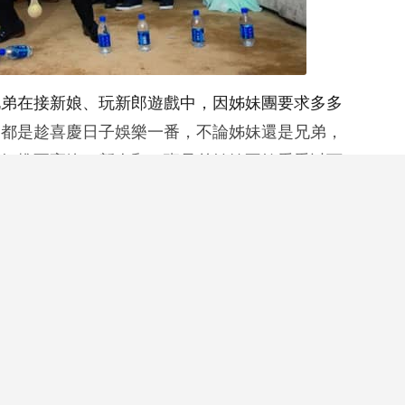
兄弟在接新娘、玩新郎遊戲中，因姊妹團要求多多
家都是趁喜慶日子娛樂一番，不論姊妹還是兄弟，
氛推至高峰，新人和一班兄弟姊妹不妨看看以下7
遊戲出門花絮
閱讀全文