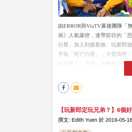
由ERROR與ViuTV幕後團隊
画》人氣爆燈，連帶節目的「
行星」加入到接新娘、玩新郎
手執「死亡行星」，大聲高呼
你老婆！」另外，亦有外父親
【玩新郎定玩兄弟？】6個
撰文: Edith Yuen 於 2019-05-16