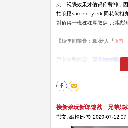
弟，視覺效果才值得你費神，
拍晚播same day edit
對值得一班姊妹團取經，測試
【婚享同學會：真‧新人「
」
出門
更多精彩內容：
兄弟姊妹團必
接新娘玩新郎遊戲｜兄弟姊
撰文: 編輯部 於 2020-07-12 07: