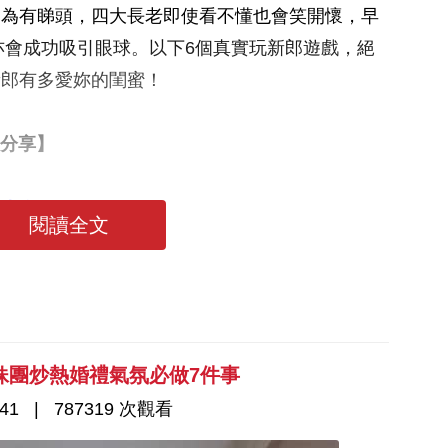
因為有睇頭，四大長老即使看不懂也會笑開懷，早
同花絮相亦會成功吸引眼球。以下6個真實玩新郎遊戲，絕
新郎有多愛妳的閨蜜！
分享】
讀大全
閱讀全文
妹團炒熱婚禮氣氛必做7件事
41
787319 次觀看