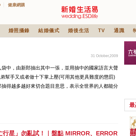
D
健康網購
婚照攝錄
結婚儀式
婚後生活
TV
通識
31 October,2009
入袋中，由新郎抽出其中一張，並用抽中的國家語言大聲
兄弟幫手又或者做十下掌上壓(可用其他更具難度的懲罰)
郎抽得越多越好來切合題目意思，表示全世界的人都能分
最
中式婚禮敬茶吉利說
話 | 70+句兄弟姊妹團
星」勿亂試！｜盤點 MIRROR、ERROR
必備結婚祝福金句 |
2565 次觀看