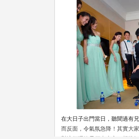
在大日子出門當日，聽聞過有
而反面，令氣氛急降！其實大
對這個環節毋須太上心。想將氣