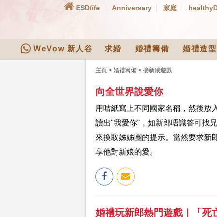
ESD
life
Anniversary
家庭
healthy
WeVow 新人谷
求婚
婚禮籌備
婚禮造型
主頁
>
婚禮籌備
>
接新娘遊戲
向全世界說愛你
用咭紙寫上不同國家名稱，然後放
讀出"我愛你"，如新郎唔識答可找
來換取姊姊團的提示。當然要求新
享他對新娘的愛。
婚禮玩新郎熱門遊戲｜「死亡行