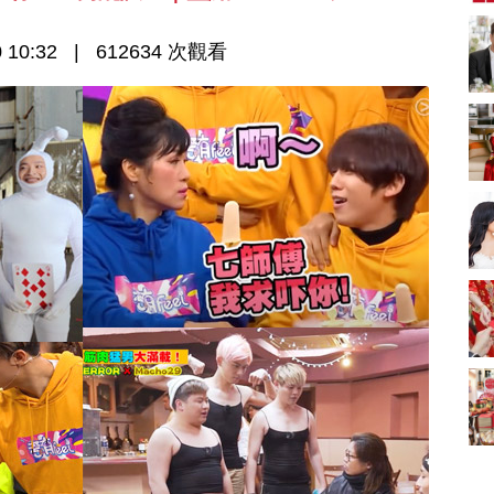
新娘出門、斟茶、戴
金器時金句
奢華婚宴場地 2026｜
 10:32
612634 次觀看
5大全港最奢華婚宴場
地推介！四季酒店、
2312 次觀看
瑰麗酒店、麗晶酒
店、Cloud 39、合和
2026人氣結婚餅卡禮
酒店 打造夢幻氣派婚
券一覽｜最新嫁喜餅
禮
卡優惠折扣！奇華、
2312 次觀看
A-1 Bakery、天仁茗
茶、ROYCE'、Paul
過大禮套裝｜2026年
Lafayet、agnès b.
過大禮專門店至抵套
裝清單｜鮑魚花膠海
1764 次觀看
味籃價錢最平$1,988
起
2026室內Pre-
wedding邊間好？9間
香港婚紗攝影Studio
1721 次觀看
推介| 婚紗相格調及價
錢
結婚禮物送咩好 |
2026年閨蜜新婚禮物
推薦 | 8大貼心結婚送
1541 次觀看
禮靈感