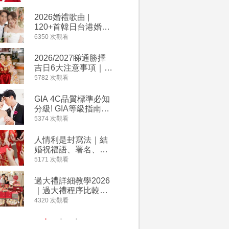
2026丙午馬年運程！
婚宴價錢
專業擇日結婚+避開沖
2026婚禮歌曲 |
【202
煞生肖指南
120+首韓日台港婚禮
介】婚嫁
必備結婚歌曲清單 |
惠 | 1
6350 次觀看
4064 次觀
附歌曲連結、持續更
餐及價錢
新
2026/2027睇通勝擇
回禮小禮
吉日6大注意事項｜自
宴/婚禮
行擇日攻略！宜嫁娶
意推介｜
5782 次觀看
4014 次觀
結婚吉日、擇日禁
到的客製
忌、相沖生肖一覽
姊妹禮物
GIA 4C品質標準必知
人情公價2
新）
分級! GIA等級指南如
結婚人情
何助你在婚前成為鑽
爐！十大
5374 次觀看
3937 次觀
石達人
額一覽｜
是封寫法
人情利是封寫法｜結
【姊妹裙
婚祝福語、署名、格
新娘大讚
式寫法教學｜中英文
裙店 度身訂造效果好
5171 次觀看
3746 次觀
版結婚賀詞一覽
過淘寶
過大禮詳細教學2026
禮金公價
｜過大禮程序比較、
中位數最
用品checklist、包羅
文了解男
4320 次觀看
3607 次觀
萬有利是｜過大禮禁
金與女家
忌及吉祥說話
額