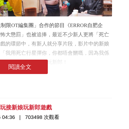
「無制限OT編集團」合作的節目《ERROR自肥企
恐怖大懲罰」也被追捧，最近不少新人更將「死亡
遊戲的環節中，有新人就分享片段，影片中的新娘
：「我用死亡行星彈你，你都唔會嬲嘅，因為我係
自出馬以「死亡行星」玩新郎！
閱讀全文
好玩接新娘玩新郎遊戲
 04:36
703498 次觀看