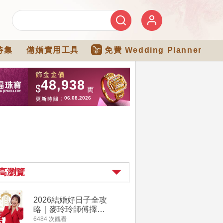
特集
備婚實用工具
免費 Wedding Planner
高瀏覽
2026結婚好日子全攻
婚宴場地2
略｜麥玲玲師傅擇宜
15大酒
嫁娶結婚吉日｜一覽
廳婚禮場
6484 次觀看
4274 次觀