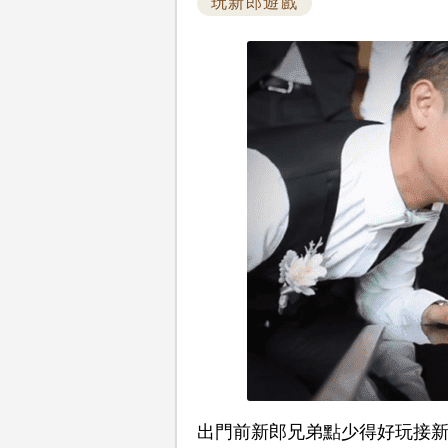
玩新郎遊戲
出門前新郎兄弟點少得好玩接