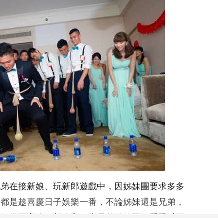
兄弟在接新娘、玩新郎遊戲中，因姊妹團要求多多
家都是趁喜慶日子娛樂一番，不論姊妹還是兄弟，
氛推至高峰，新人和一班兄弟姊妹不妨看看以下7