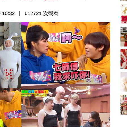
新娘出門、斟茶、戴
金器時金句
奢華婚宴場地 2026｜
 10:32
612721 次觀看
5大全港最奢華婚宴場
地推介！四季酒店、
2181 次觀看
瑰麗酒店、麗晶酒
店、Cloud 39、合和
小型婚宴場地酒店
酒店 打造夢幻氣派婚
2026| 8間酒店小型婚
禮
禮推介| 婚宴套餐/證
2116 次觀看
婚套餐收費
結婚禮物送咩好 |
2026年閨蜜新婚禮物
推薦 | 8大貼心結婚送
1697 次觀看
禮靈感
過大禮套裝｜2026年
過大禮專門店至抵套
裝清單｜鮑魚花膠海
1575 次觀看
味籃價錢最平$1,988
起
結婚預算要準備多
少？婚禮項目支出完
整收費清單
1535 次觀看