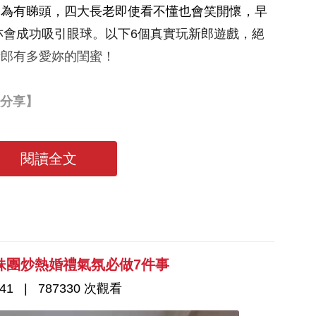
因為有睇頭，四大長老即使看不懂也會笑開懷，早
同花絮相亦會成功吸引眼球。以下6個真實玩新郎遊戲，絕
新郎有多愛妳的閨蜜！
分享】
讀大全
閱讀全文
妹團炒熱婚禮氣氛必做7件事
41
787330 次觀看