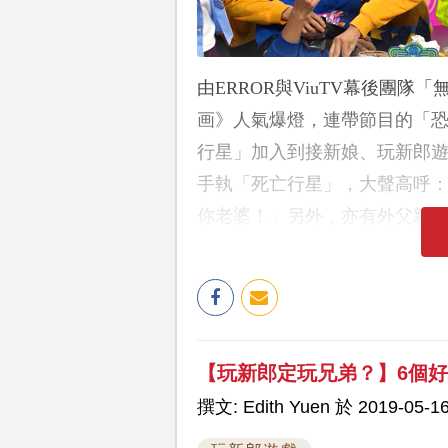
由ERROR與ViuTV幕後團隊
画》人氣爆燈，連帶節目的「
行星」加入到接新娘、玩新郎
手執「死亡行星」，大聲高呼
你老婆！」另外，亦有外父親
【玩新郎定玩兄弟？】6個
撰文: Edith Yuen 於 2019-05-16