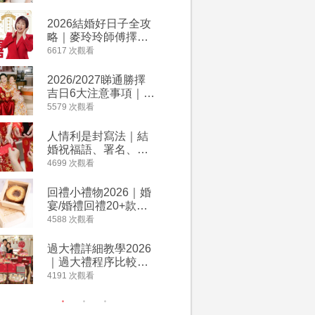
附歌曲連結、持續更
餐及價錢
新
2026結婚好日子全攻
人情公價2
略｜麥玲玲師傅擇宜
結婚人情
嫁娶結婚吉日｜一覽
爐！十大
6617 次觀看
4135 次觀
2026丙午馬年運程！
額一覽｜
專業擇日結婚+避開沖
是封寫法
2026/2027睇通勝擇
婚宴場地2
煞生肖指南
吉日6大注意事項｜自
15大酒
行擇日攻略！宜嫁娶
廳婚禮場
5579 次觀看
4024 次觀
結婚吉日、擇日禁
婚宴價錢
忌、相沖生肖一覽
人情利是封寫法｜結
【姊妹裙
婚祝福語、署名、格
新娘大讚
式寫法教學｜中英文
裙店 度身訂造效果好
4699 次觀看
3421 次觀
版結婚賀詞一覽
過淘寶
回禮小禮物2026｜婚
2026
宴/婚禮回禮20+款創
券一覽｜
意推介｜賓客最想收
卡優惠折
4588 次觀看
3313 次觀
到的客製化DIY回禮、
A-1 Ba
姊妹禮物（持續更
茶、ROY
過大禮詳細教學2026
禮金公價
新）
Lafayet
｜過大禮程序比較、
中位數最
用品checklist、包羅
文了解男
4191 次觀看
3196 次觀
萬有利是｜過大禮禁
金與女家
忌及吉祥說話
額