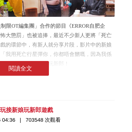
「無制限OT編集團」合作的節目《ERROR自肥企
恐怖大懲罰」也被追捧，最近不少新人更將「死亡
遊戲的環節中，有新人就分享片段，影片中的新娘
：「我用死亡行星彈你，你都唔會嬲嘅，因為我係
自出馬以「死亡行星」玩新郎！
閱讀全文
好玩接新娘玩新郎遊戲
 04:36
703548 次觀看