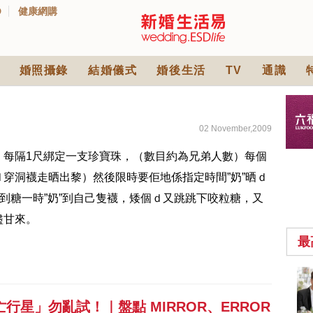
D
健康網購
婚照攝錄
結婚儀式
婚後生活
TV
通識
02 November,2009
，每隔1尺綁定一支珍寶珠，（數目約為兄弟人數）每個
穿洞襪走晒出黎）然後限時要佢地係指定時間”奶”晒ｄ
”到糖一時”奶”到自己隻襪，矮個ｄ又跳跳下咬粒糖，又
盡甘來。
最
中式婚禮敬茶吉利說
話 | 70+句兄弟姊妹團
星」勿亂試！｜盤點 MIRROR、ERROR
必備結婚祝福金句 |
2570 次觀看