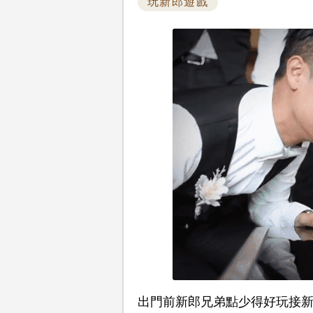
玩新郎遊戲
出門前新郎兄弟點少得好玩接