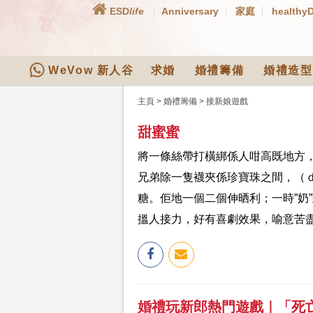
ESD
life
Anniversary
家庭
healthy
WeVow 新人谷
求婚
婚禮籌備
婚禮造型
主頁
>
婚禮籌備
>
接新娘遊戲
甜蜜蜜
將一條絲帶打橫綁係人咁高既地方
兄弟除一隻襪夾係珍寶珠之間，（ｄ
糖。佢地一個二個伸晒利；一時”奶
搵人接力，好有喜劇效果，喻意苦
婚禮玩新郎熱門遊戲｜「死亡行