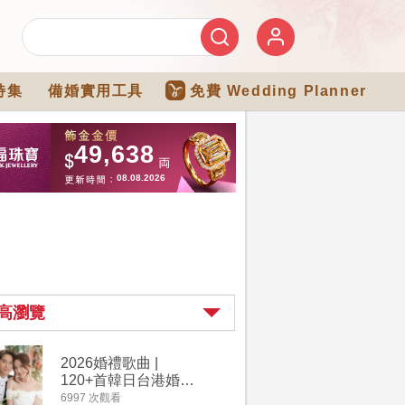
特集
備婚實用工具
免費 Wedding Planner
高瀏覽
2026婚禮歌曲 |
【202
120+首韓日台港婚禮
介】婚嫁
必備結婚歌曲清單 |
惠 | 1
6997 次觀看
4182 次觀