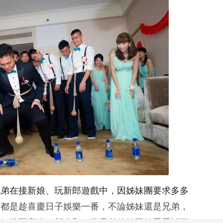
兄弟在接新娘、玩新郎遊戲中，因姊妹團要求多多
家都是趁喜慶日子娛樂一番，不論姊妹還是兄弟，
氛推至高峰，新人和一班兄弟姊妹不妨看看以下7