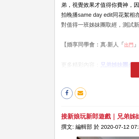
弟，視覺效果才值得你費神，
拍晚播same day edit
對值得一班姊妹團取經，測試
【婚享同學會：真‧新人「
」
出門
更多精彩內容：
兄弟姊妹團必
接新娘玩新郎遊戲｜兄弟姊
撰文: 編輯部 於 2020-07-12 07: