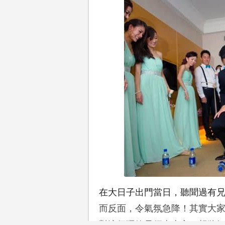
在大日子出門當日，聽聞過有
而反面，令氣氛急降！其實大
對這個環節毋須太上心。想將氣