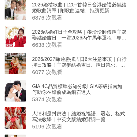
2026婚禮歌曲 | 120+首韓日台港婚禮必備結
婚歌曲清單 | 附歌曲連結、持續更新
6876 次觀看
2026結婚好日子全攻略｜麥玲玲師傅擇宜嫁
娶結婚吉日｜一覽2026丙午馬年運程！專業
擇日結婚+避開沖煞生肖指南
6638 次觀看
2026/2027睇通勝擇吉日6大注意事項｜自行
擇日攻略！宜嫁娶結婚吉日、擇日禁忌、相
沖生肖一覽
6077 次觀看
GIA 4C品質標準必知分級! GIA等級指南如
何助你在婚前成為鑽石達人
5374 次觀看
人情利是封寫法｜結婚祝福語、署名、格式
寫法教學｜中英文版結婚賀詞一覽
5196 次觀看