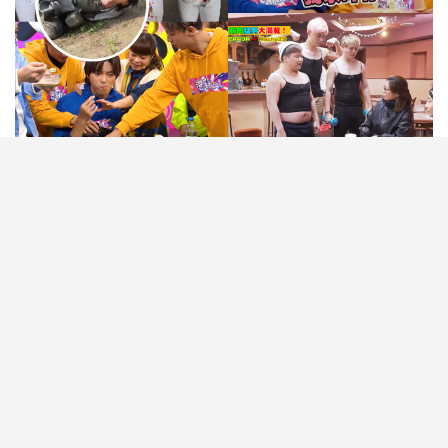
由ERROR與ViuTV幕後團隊「無制限OT編集團」合
作的節目《ERROR自肥企画》人氣爆燈，連帶節目
的「恐怖大懲罰」也被追捧，最近不少新人更將「死
亡行星」加入到接新娘、玩新郎遊戲的環節中，有新
人就分享片段，影片中的新娘手執「死亡行星」，大
聲高呼：「我用死亡行星彈你，你都唔會嬲嘅，因為
我係你老婆！」另外，亦有外父親自出馬以「死亡行
星」玩新郎！
閱讀全文