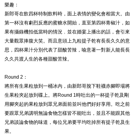
樂趣：
新郎哥在飲四杯特制飲料時，面上表情的變化會相當大。由
第一杯沒有劇烈反應的蜜糖水開始，直至第四杯青椒汁，如
果有攝錄機拍低當時的情況﹐並在婚宴上播出的話，會引來
大量觀眾捧腹大笑。而且意頭上九粒提子乾有長長久久的意
思，四杯果汁分別代表了甜酸苦辣，喻意著一對新人能長長
久久共渡人生的各種甜酸苦辣。
Round 2：
將所有生果粒放到一桶冰內，由新郎哥脫下鞋襪赤腳即場將
生果粒夾起放到碟上。將Round 1時吐出的一杯提子乾及剛
用腳夾起的果粒放到眾兄弟面前並叫他們好好享用。吃之前
要跟眾兄弟講明無論食物怎樣皆不能吐出，並且不能跟其他
兄弟談論食物的味道，每位兄弟要平均吃掉所有提子乾及生
果。