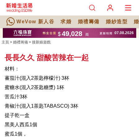
WeVow 新人谷
求婚
婚禮籌備
婚紗造型
主頁
>
婚禮籌備
>
接新娘遊戲
長長久久 甜酸苦辣在一起
材料：
蕃茄汁(混入2茶匙檸檬汁) 3杯
蜜糖水(混入2茶匙糖漿) 1杯
苦瓜汁3杯
青椒汁(混入1茶匙TABASCO) 3杯
提子乾一盒
黑美人西瓜1個
蜜瓜1個，