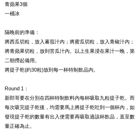
青蘋果3個
一桶冰
隔晚前的準備：
將西瓜切粒，放入蕃茄汁內；將蜜瓜切粒，放入青椒汁內；
將青蘋果切粒，放到苦瓜汁內。以上生果浸在果汁一晚，第
二朝撈起備用。
將提子乾(約30粒)放到每一杯特制飲品內。
Round 1：
新郎哥要在分別在四杯特制飲料內每杯吸取九粒提子乾。而
每次吸完提子乾後，均需要馬上將提子乾吐到一個杯內，如
發現提子乾的數量有出入便需要再吸取過該杯飲品，直至數
量正確為止。