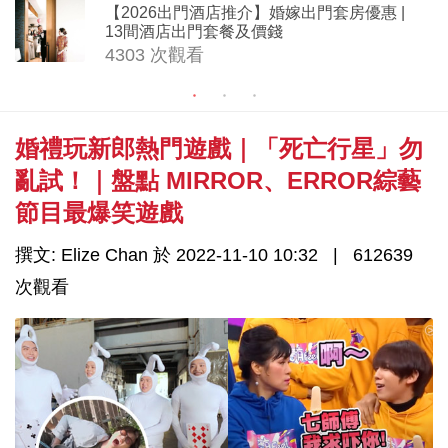
【2026出門酒店推介】婚嫁出門套房優惠 |
13間酒店出門套餐及價錢
4303 次觀看
婚禮玩新郎熱門遊戲｜「死亡行星」勿
亂試！｜盤點 MIRROR、ERROR綜藝
節目最爆笑遊戲
撰文: Elize Chan 於 2022-11-10 10:32
612639
次觀看