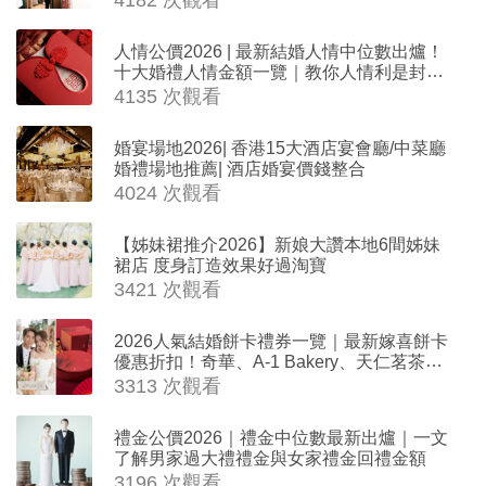
人情公價2026 | 最新結婚人情中位數出爐！
十大婚禮人情金額一覽｜教你人情利是封寫
法
4135 次觀看
婚宴場地2026| 香港15大酒店宴會廳/中菜廳
婚禮場地推薦| 酒店婚宴價錢整合
4024 次觀看
【姊妹裙推介2026】新娘大讚本地6間姊妹
裙店 度身訂造效果好過淘寶
3421 次觀看
2026人氣結婚餅卡禮券一覽｜最新嫁喜餅卡
優惠折扣！奇華、A-1 Bakery、天仁茗茶、
ROYCE'、Paul Lafayet、agnès b.
3313 次觀看
禮金公價2026｜禮金中位數最新出爐｜一文
了解男家過大禮禮金與女家禮金回禮金額
3196 次觀看