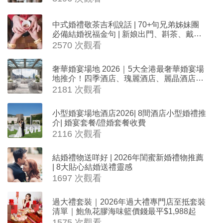
中式婚禮敬茶吉利說話 | 70+句兄弟姊妹團
必備結婚祝福金句 | 新娘出門、斟茶、戴金
器時金句
2570 次觀看
奢華婚宴場地 2026｜5大全港最奢華婚宴場
地推介！四季酒店、瑰麗酒店、麗晶酒店、
Cloud 39、合和酒店 打造夢幻氣派婚禮
2181 次觀看
小型婚宴場地酒店2026| 8間酒店小型婚禮推
介| 婚宴套餐/證婚套餐收費
2116 次觀看
結婚禮物送咩好 | 2026年閨蜜新婚禮物推薦
| 8大貼心結婚送禮靈感
1697 次觀看
過大禮套裝｜2026年過大禮專門店至抵套裝
清單｜鮑魚花膠海味籃價錢最平$1,988起
1575 次觀看