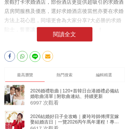
景觀打卡求婚酒店，部份酒店更提供超吸引的求婚酒
店房間服務及優惠，選好求婚酒店後當然亦要在求婚
方法上花心思，同場更會為大家分享7大必勝的求婚
貼士，誓要讓愛侶大聲說出「Yes, I Do」！
閱讀全文
最高瀏覽
熱門搜索
編輯精選
2026婚禮歌曲 | 120+首韓日台港婚禮必備結
婚歌曲清單 | 附歌曲連結、持續更新
6997 次觀看
2026結婚好日子全攻略｜麥玲玲師傅擇宜嫁
娶結婚吉日｜一覽2026丙午馬年運程！專業
擇日結婚+避開沖煞生肖指南
6617 次觀看