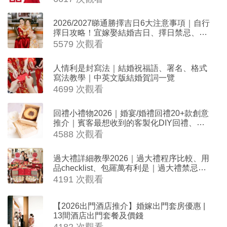
2026/2027睇通勝擇吉日6大注意事項｜自行
擇日攻略！宜嫁娶結婚吉日、擇日禁忌、相
沖生肖一覽
5579 次觀看
人情利是封寫法｜結婚祝福語、署名、格式
寫法教學｜中英文版結婚賀詞一覽
4699 次觀看
回禮小禮物2026｜婚宴/婚禮回禮20+款創意
推介｜賓客最想收到的客製化DIY回禮、姊
妹禮物（持續更新）
4588 次觀看
過大禮詳細教學2026｜過大禮程序比較、用
品checklist、包羅萬有利是｜過大禮禁忌及
吉祥說話
4191 次觀看
【2026出門酒店推介】婚嫁出門套房優惠 |
13間酒店出門套餐及價錢
4182 次觀看