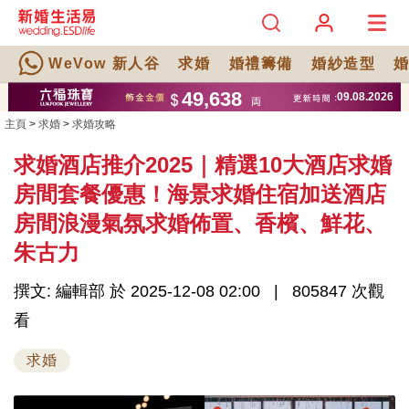
WeVow 新人谷
求婚
婚禮籌備
婚紗造型
主頁
>
求婚
>
求婚攻略
求婚酒店推介2025｜精選10大酒店求婚
房間套餐優惠！海景求婚住宿加送酒店
房間浪漫氣氛求婚佈置、香檳、鮮花、
朱古力
撰文: 編輯部 於 2025-12-08 02:00
805847 次觀
看
求婚