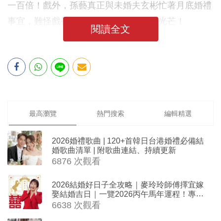
一百倍！戲外，孫藝真正與未婚夫玄彬忙著月底婚禮
事宜，難怪戲裡、戲外都散發著幸福的光芒！
閱讀全文
最高瀏覽
熱門搜索
編輯精選
2026婚禮歌曲 | 120+首韓日台港婚禮必備結
婚歌曲清單 | 附歌曲連結、持續更新
6876 次觀看
2026結婚好日子全攻略｜麥玲玲師傅擇宜嫁
娶結婚吉日｜一覽2026丙午馬年運程！專業
擇日結婚+避開沖煞生肖指南
6638 次觀看