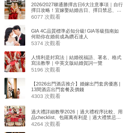
2026/2027睇通勝擇吉日6大注意事項｜自行
擇日攻略！宜嫁娶結婚吉日、擇日禁忌、相
沖生肖一覽
6077 次觀看
GIA 4C品質標準必知分級! GIA等級指南如
何助你在婚前成為鑽石達人
5374 次觀看
人情利是封寫法｜結婚祝福語、署名、格式
寫法教學｜中英文版結婚賀詞一覽
5196 次觀看
【2026出門酒店推介】婚嫁出門套房優惠 |
13間酒店出門套餐及價錢
4303 次觀看
過大禮詳細教學2026｜過大禮程序比較、用
品checklist、包羅萬有利是｜過大禮禁忌及
吉祥說話
4264 次觀看