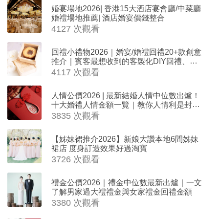
婚宴場地2026| 香港15大酒店宴會廳/中菜廳
婚禮場地推薦| 酒店婚宴價錢整合
4127 次觀看
回禮小禮物2026｜婚宴/婚禮回禮20+款創意
推介｜賓客最想收到的客製化DIY回禮、姊
妹禮物（持續更新）
4117 次觀看
人情公價2026 | 最新結婚人情中位數出爐！
十大婚禮人情金額一覽｜教你人情利是封寫
法
3835 次觀看
【姊妹裙推介2026】新娘大讚本地6間姊妹
裙店 度身訂造效果好過淘寶
3726 次觀看
禮金公價2026｜禮金中位數最新出爐｜一文
了解男家過大禮禮金與女家禮金回禮金額
3380 次觀看