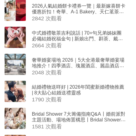
2026人氣結婚餅卡禮券一覽｜最新嫁喜餅卡
優惠折扣！奇華、A-1 Bakery、天仁茗茶、
ROYCE'、Paul Lafayet、agnès b.
2842 次觀看
中式婚禮敬茶吉利說話 | 70+句兄弟姊妹團
必備結婚祝福金句 | 新娘出門、斟茶、戴金
器時金句
2664 次觀看
奢華婚宴場地 2026｜5大全港最奢華婚宴場
地推介！四季酒店、瑰麗酒店、麗晶酒店、
Cloud 39、合和酒店 打造夢幻氣派婚禮
2048 次觀看
結婚禮物送咩好 | 2026年閨蜜新婚禮物推薦
| 8大貼心結婚送禮靈感
1790 次觀看
Bridal Shower 7大籌備指南Q&A丨婚前派對
主題活動、場地佈置構思丨Bridal Shower打
卡姊妹裝靈感＋特色場地推介
1581 次觀看