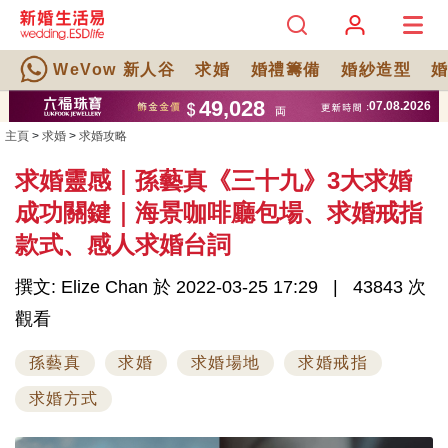
WeVow 新人谷
求婚
婚禮籌備
婚紗造型
主頁
>
求婚
>
求婚攻略
求婚靈感｜孫藝真《三十九》3大求婚
成功關鍵｜海景咖啡廳包場、求婚戒指
款式、感人求婚台詞
撰文: Elize Chan 於 2022-03-25 17:29
43843 次
觀看
孫藝真
求婚
求婚場地
求婚戒指
求婚方式