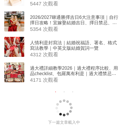
妹禮物（持續更新）
5447 次觀看
2026/2027睇通勝擇吉日6大注意事項｜自行
擇日攻略！宜嫁娶結婚吉日、擇日禁忌、相
沖生肖一覽
5354 次觀看
人情利是封寫法｜結婚祝福語、署名、格式
寫法教學｜中英文版結婚賀詞一覽
4312 次觀看
過大禮詳細教學2026｜過大禮程序比較、用
品checklist、包羅萬有利是｜過大禮禁忌及
吉祥說話
4171 次觀看
8大成功求婚攻略｜什麼時候求婚最
好？如何求婚最浪漫？求婚應該說什
麼？一次過解答你對求婚的所有疑問