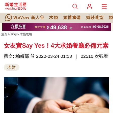
WeVow 新人谷
求婚
婚禮籌備
婚紗造型
主頁
>
求婚
>
求婚攻略
女友實Say Yes！4大求婚餐廳必備元素
撰文: 編輯部 於 2020-03-24 01:13
22510 次觀看
求婚