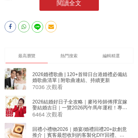
閱讀全文
最高瀏覽
熱門搜索
編輯精選
2026婚禮歌曲 | 120+首韓日台港婚禮必備結
婚歌曲清單 | 附歌曲連結、持續更新
7036 次觀看
2026結婚好日子全攻略｜麥玲玲師傅擇宜嫁
娶結婚吉日｜一覽2026丙午馬年運程！專業
擇日結婚+避開沖煞生肖指南
6464 次觀看
回禮小禮物2026｜婚宴/婚禮回禮20+款創意
推介｜賓客最想收到的客製化DIY回禮、姊