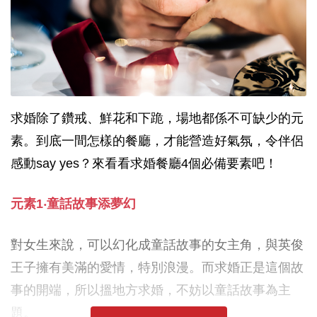
求婚除了鑽戒、鮮花和下跪，場地都係不可缺少的元
素。到底一間怎樣的餐廳，才能營造好氣氛，令伴侶
感動say yes？來看看求婚餐廳4個必備要素吧！
元素1‧童話故事添夢幻
對女生來說，可以幻化成童話故事的女主角，與英俊
王子擁有美滿的愛情，特別浪漫。而求婚正是這個故
事的開端，所以搵地方求婚，不妨以童話故事為主
題。