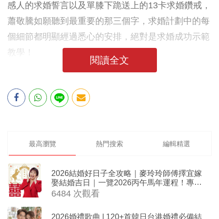
感人的求婚誓言以及單膝下跪送上的13卡求婚鑽戒，
蕭敬騰如願聽到最重要的那三個字，求婚計劃中的每
個細節都明顯經過悉心的安排，絕對是求婚成功示範
教學！
閱讀全文
最高瀏覽
熱門搜索
編輯精選
2026結婚好日子全攻略｜麥玲玲師傅擇宜嫁
娶結婚吉日｜一覽2026丙午馬年運程！專業
擇日結婚+避開沖煞生肖指南
6484 次觀看
2026婚禮歌曲 | 120+首韓日台港婚禮必備結