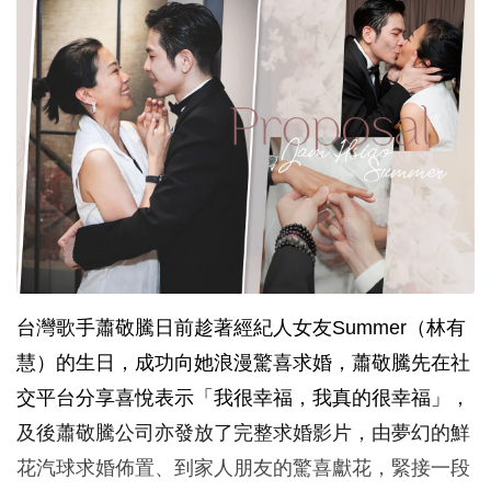
台灣歌手蕭敬騰日前趁著經紀人女友Summer（林有
慧）的生日，成功向她浪漫驚喜求婚，蕭敬騰先在社
交平台分享喜悅表示「我很幸福，我真的很幸福」，
及後蕭敬騰公司亦發放了完整求婚影片，由夢幻的鮮
花汽球求婚佈置、到家人朋友的驚喜獻花，緊接一段