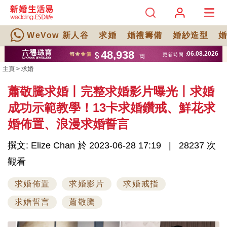
WeVow 新人谷
求婚
婚禮籌備
婚紗造型
主頁
>
求婚
蕭敬騰求婚丨完整求婚影片曝光丨求婚
成功示範教學！13卡求婚鑽戒、鮮花求
婚佈置、浪漫求婚誓言
撰文: Elize Chan 於 2023-06-28 17:19
28237 次
觀看
求婚佈置
求婚影片
求婚戒指
求婚誓言
蕭敬騰