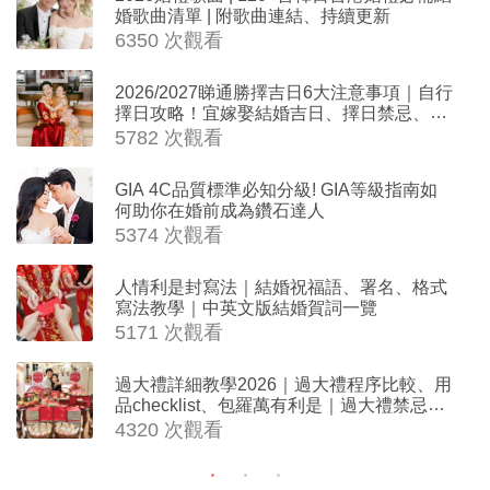
婚歌曲清單 | 附歌曲連結、持續更新
6350 次觀看
2026/2027睇通勝擇吉日6大注意事項｜自行
擇日攻略！宜嫁娶結婚吉日、擇日禁忌、相
沖生肖一覽
5782 次觀看
GIA 4C品質標準必知分級! GIA等級指南如
何助你在婚前成為鑽石達人
5374 次觀看
人情利是封寫法｜結婚祝福語、署名、格式
寫法教學｜中英文版結婚賀詞一覽
5171 次觀看
過大禮詳細教學2026｜過大禮程序比較、用
品checklist、包羅萬有利是｜過大禮禁忌及
吉祥說話
4320 次觀看