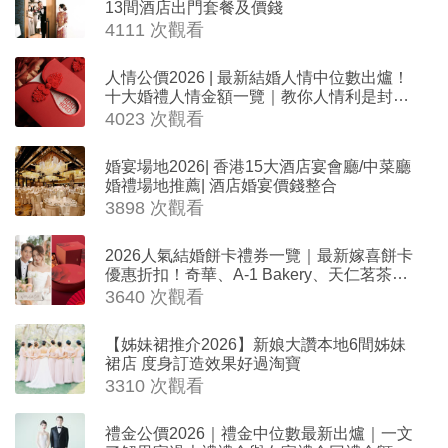
13間酒店出門套餐及價錢
4111 次觀看
人情公價2026 | 最新結婚人情中位數出爐！
十大婚禮人情金額一覽｜教你人情利是封寫
法
4023 次觀看
婚宴場地2026| 香港15大酒店宴會廳/中菜廳
婚禮場地推薦| 酒店婚宴價錢整合
3898 次觀看
2026人氣結婚餅卡禮券一覽｜最新嫁喜餅卡
優惠折扣！奇華、A-1 Bakery、天仁茗茶、
ROYCE'、Paul Lafayet、agnès b.
3640 次觀看
【姊妹裙推介2026】新娘大讚本地6間姊妹
裙店 度身訂造效果好過淘寶
3310 次觀看
禮金公價2026｜禮金中位數最新出爐｜一文