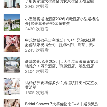
了解男家過大禮禮金與女家禮金回禮金額
3042 次觀看
小型婚宴場地酒店2026| 8間酒店小型婚禮推
介| 婚宴套餐/證婚套餐收費
2430 次觀看
中式婚禮敬茶吉利說話 | 70+句兄弟姊妹團
必備結婚祝福金句 | 新娘出門、斟茶、戴金
器時金句
2243 次觀看
奢華婚宴場地 2026｜5大全港最奢華婚宴場
地推介！四季酒店、瑰麗酒店、麗晶酒店、
Cloud 39、合和酒店 打造夢幻氣派婚禮
2104 次觀看
結婚預算要準備多少？婚禮項目支出完整收
費清單
1605 次觀看
Bridal Shower 7大籌備指南Q&A丨婚前派對