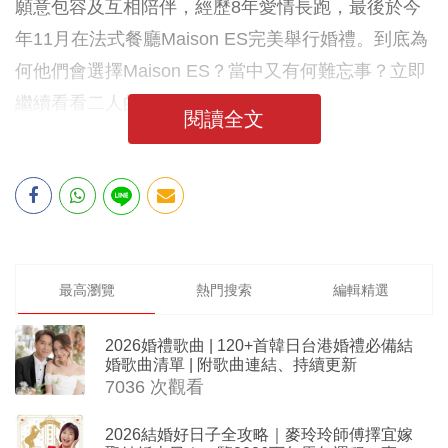
願意包容及互相陪伴，經歷8年愛情長跑，最後於今
年11月在法式餐廳Maison ES完美舉行婚禮。到底為
何他們會選擇Maison ES？當中又有何難忘事？立即
繼續看看二人的幸福分享吧！
閱讀全文
最高瀏覽
熱門搜索
編輯精選
2026婚禮歌曲 | 120+首韓日台港婚禮必備結
婚歌曲清單 | 附歌曲連結、持續更新
7036 次觀看
2026結婚好日子全攻略｜麥玲玲師傅擇宜嫁