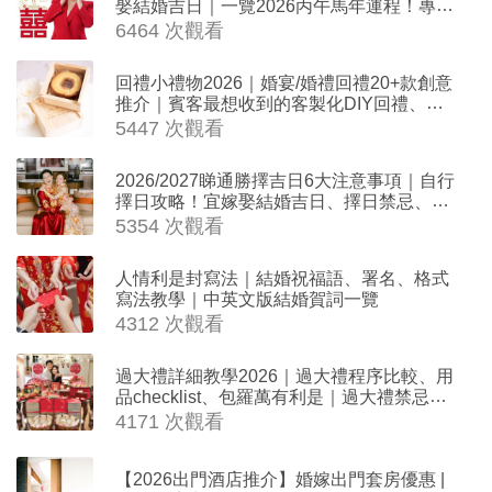
娶結婚吉日｜一覽2026丙午馬年運程！專業
擇日結婚+避開沖煞生肖指南
6464 次觀看
回禮小禮物2026｜婚宴/婚禮回禮20+款創意
推介｜賓客最想收到的客製化DIY回禮、姊
妹禮物（持續更新）
5447 次觀看
2026/2027睇通勝擇吉日6大注意事項｜自行
擇日攻略！宜嫁娶結婚吉日、擇日禁忌、相
沖生肖一覽
5354 次觀看
人情利是封寫法｜結婚祝福語、署名、格式
寫法教學｜中英文版結婚賀詞一覽
4312 次觀看
過大禮詳細教學2026｜過大禮程序比較、用
品checklist、包羅萬有利是｜過大禮禁忌及
吉祥說話
4171 次觀看
【2026出門酒店推介】婚嫁出門套房優惠 |