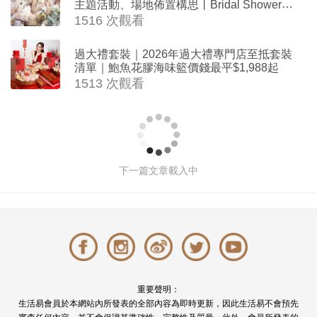
主題活動、場地佈置構思丨Bridal Shower打
卡姊妹裝靈感＋特色場地推介
1516 次觀看
過大禮套裝｜2026年過大禮專門店至抵套裝
清單｜鮑魚花膠海味籃價錢最平$1,988起
1513 次觀看
2026港島輕婚禮場地推薦｜新人真實甜
蜜分享！法式復古餐廳打造溫馨婚禮
撰文: Venus Cheung 於 2026-07-02 13:00
8957
次觀看
新人分享
港島輕婚禮場地
精品級婚禮