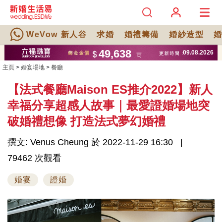
WeVow 新人谷
求婚
婚禮籌備
婚紗造型
主頁
>
婚宴場地
>
餐廳
【法式餐廳Maison ES推介2022】新人
幸福分享超感人故事｜最愛證婚場地突
破婚禮想像 打造法式夢幻婚禮
撰文: Venus Cheung 於 2022-11-29 16:30
79462 次觀看
婚宴
證婚