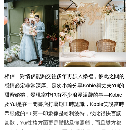
相信一對情侶能夠交往多年再步入婚禮，彼此之間的
感情必定非常深厚。是次小編分享Kobie與丈夫Yui的
甜蜜婚禮，發現當中也有不少浪漫溫馨的事—Kobie
及Yui是在一間書店打暑期工時認識，Kobie笑說當時
帶眼鏡的Yui第一印象像是哈利波特，彼此很快言談
甚歡，Yui性格方面更是體貼及懂照顧，而且雙方都