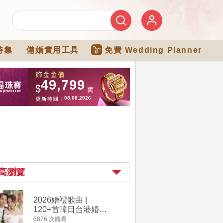
特集
備婚實用工具
免費 Wedding Planner
高瀏覽
2026婚禮歌曲 |
過大禮詳
120+首韓日台港婚禮
｜過大禮
必備結婚歌曲清單 |
用品chec
6876 次觀看
4264 次觀