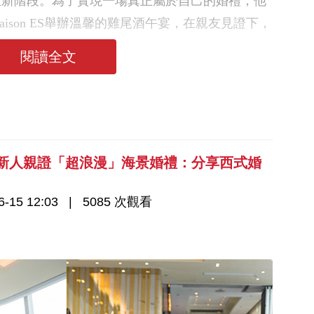
步入人生新階段。為了實現一場真正屬於自己的婚禮，他
ison ES舉辦溫馨的雞尾酒午宴，在親友見證下，
典。
閱讀全文
｜新人親證「超浪漫」海景婚禮：分享西式婚
-15 12:03
5085 次觀看