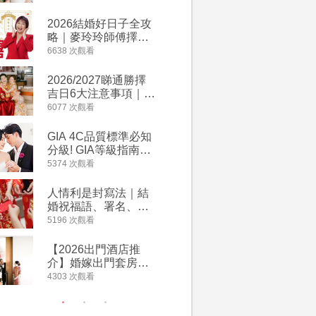
附歌曲連結、持續更
萬有利是
新
忌及吉祥
2026結婚好日子全攻
婚宴場地2
略｜麥玲玲師傅擇宜
15大酒
嫁娶結婚吉日｜一覽
廳婚禮場
6638 次觀看
4127 次觀
2026丙午馬年運程！
婚宴價錢
專業擇日結婚+避開沖
2026/2027睇通勝擇
回禮小禮
煞生肖指南
吉日6大注意事項｜自
宴/婚禮
行擇日攻略！宜嫁娶
意推介｜
6077 次觀看
4117 次觀
結婚吉日、擇日禁
到的客製
忌、相沖生肖一覽
姊妹禮物
GIA 4C品質標準必知
人情公價2
新）
分級! GIA等級指南如
結婚人情
何助你在婚前成為鑽
爐！十大
5374 次觀看
3835 次觀
石達人
額一覽｜
是封寫法
人情利是封寫法｜結
【姊妹裙
婚祝福語、署名、格
新娘大讚
式寫法教學｜中英文
裙店 度身訂造效果好
5196 次觀看
3726 次觀
版結婚賀詞一覽
過淘寶
【2026出門酒店推
禮金公價
介】婚嫁出門套房優
中位數最
惠 | 13間酒店出門套
文了解男
4303 次觀看
3380 次觀
餐及價錢
金與女家
額