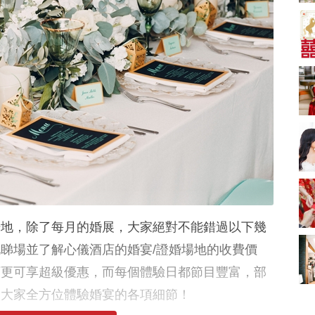
A-1 Bakery、天仁茗
茶、ROYCE'、Paul
中式婚禮敬茶吉利說
Lafayet、agnès b.
話 | 70+句兄弟姊妹團
必備結婚祝福金句 |
2664 次觀看
新娘出門、斟茶、戴
金器時金句
奢華婚宴場地 2026｜
5大全港最奢華婚宴場
地推介！四季酒店、
2048 次觀看
瑰麗酒店、麗晶酒
店、Cloud 39、合和
結婚禮物送咩好 |
酒店 打造夢幻氣派婚
2026年閨蜜新婚禮物
禮
推薦 | 8大貼心結婚送
1790 次觀看
禮靈感
Bridal Shower 7大籌
備指南Q&A丨婚前派
對主題活動、場地佈
1581 次觀看
場地，除了每月的婚展，大家絕對不能錯過以下幾
置構思丨Bridal
Shower打卡姊妹裝靈
2026室內Pre-
睇場並了解心儀酒店的婚宴/證婚場地的收費價
感＋特色場地推介
wedding邊間好？9間
訂更可享超級優惠，而每個體驗日都節目豐富，部
香港婚紗攝影Studio
1559 次觀看
推介| 婚紗相格調及價
讓大家全方位體驗婚宴的各項細節！
錢