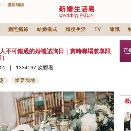
D
健康網購
婚照攝錄
結婚儀式
婚後生活
TV
通識
｜新人不可錯過的婚禮諮詢日｜實時睇場兼享限
新）
01
1334167 次觀看
惠
婚宴場地
最
2026人氣結婚餅卡禮
券一覽｜最新嫁喜餅
卡優惠折扣！奇華、
2842 次觀看