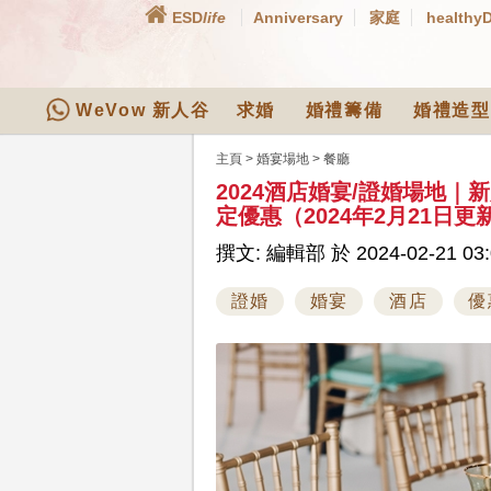
ESD
life
Anniversary
家庭
healthy
WeVow 新人谷
求婚
婚禮籌備
婚禮造型
主頁
>
婚宴場地
>
餐廳
2024酒店婚宴/證婚場地
定優惠（2024年2月21日更
撰文: 編輯部 於 2024-02-21 03:
證婚
婚宴
酒店
優