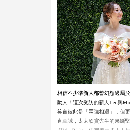
相信不少準新人都曾幻想過屬
動人！這次受訪的新人Leo與Mi
笑言彼此是「兩強相遇」，但
直真誠，太太欣賞先生的果斷堅定