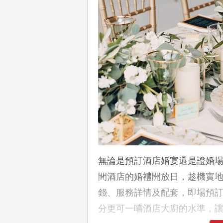
無論是預訂酒店婚宴還是證婚
間酒店的婚禮開放日，趁機實地
錢、服務詳情及配套，即場預
分更可一嚐酒店大廚的水準，