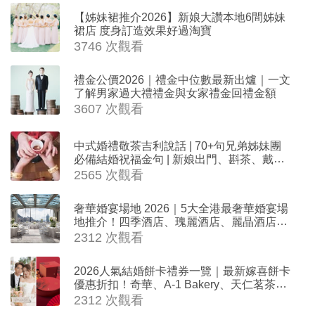
【姊妹裙推介2026】新娘大讚本地6間姊妹
裙店 度身訂造效果好過淘寶
3746 次觀看
禮金公價2026｜禮金中位數最新出爐｜一文
了解男家過大禮禮金與女家禮金回禮金額
3607 次觀看
中式婚禮敬茶吉利說話 | 70+句兄弟姊妹團
必備結婚祝福金句 | 新娘出門、斟茶、戴金
器時金句
2565 次觀看
奢華婚宴場地 2026｜5大全港最奢華婚宴場
地推介！四季酒店、瑰麗酒店、麗晶酒店、
Cloud 39、合和酒店 打造夢幻氣派婚禮
2312 次觀看
2026人氣結婚餅卡禮券一覽｜最新嫁喜餅卡
優惠折扣！奇華、A-1 Bakery、天仁茗茶、
ROYCE'、Paul Lafayet、agnès b.
2312 次觀看