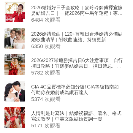
2026結婚好日子全攻略｜麥玲玲師傅擇宜嫁
娶結婚吉日｜一覽2026丙午馬年運程！專業
擇日結婚+避開沖煞生肖指南
6484 次觀看
2026婚禮歌曲 | 120+首韓日台港婚禮必備結
婚歌曲清單 | 附歌曲連結、持續更新
6350 次觀看
2026/2027睇通勝擇吉日6大注意事項｜自行
擇日攻略！宜嫁娶結婚吉日、擇日禁忌、相
沖生肖一覽
5782 次觀看
GIA 4C品質標準必知分級! GIA等級指南如
何助你在婚前成為鑽石達人
5374 次觀看
人情利是封寫法｜結婚祝福語、署名、格式
寫法教學｜中英文版結婚賀詞一覽
5171 次觀看