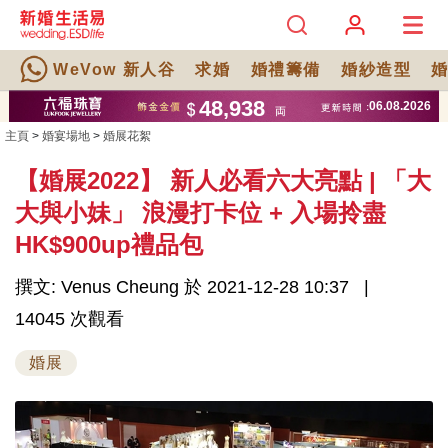
WeVow 新人谷
求婚
婚禮籌備
婚紗造型
主頁
>
婚宴場地
>
婚展花絮
【婚展2022】 新人必看六大亮點 | 「大
大與小妹」 浪漫打卡位 + 入場拎盡
HK$900up禮品包
撰文: Venus Cheung 於 2021-12-28 10:37
14045 次觀看
婚展