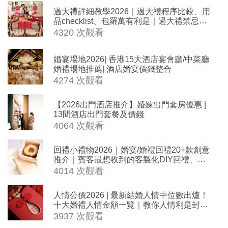
過大禮詳細教學2026｜過大禮程序比較、用
品checklist、包羅萬有利是｜過大禮禁忌及
吉祥說話
4320 次觀看
婚宴場地2026| 香港15大酒店宴會廳/中菜廳
婚禮場地推薦| 酒店婚宴價錢整合
4274 次觀看
【2026出門酒店推介】婚嫁出門套房優惠 |
13間酒店出門套餐及價錢
4064 次觀看
回禮小禮物2026｜婚宴/婚禮回禮20+款創意
推介｜賓客最想收到的客製化DIY回禮、姊
妹禮物（持續更新）
4014 次觀看
人情公價2026 | 最新結婚人情中位數出爐！
十大婚禮人情金額一覽｜教你人情利是封寫
法
3937 次觀看