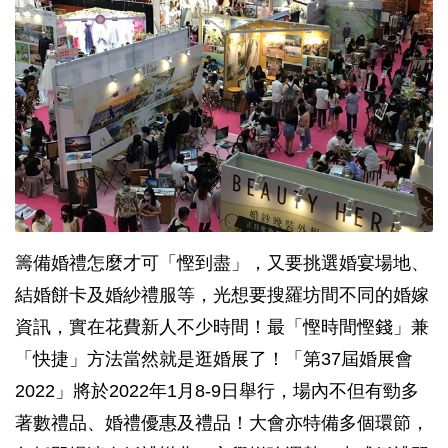
籌備婚禮怎麼才可「慳到盡」，又要挑選婚宴場地、
結婚餅卡及婚紗禮服等，光想要搜羅坊間不同的婚嫁
資訊，實在花費新人不少時間！最「慳時間慳錢」兼
「快捷」方法當然就是逛婚展了！「第37屆婚展會
2022」將於2022年1月8-9日舉行，場內不但有勁多
著數禮品、婚禮優惠及禮品！大會亦特備多個環節，