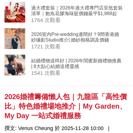
過大禮套裝｜2026年過大禮專門店至抵套裝
清單｜鮑魚花膠海味籃價錢最平$1,988起
1764 次觀看
2026室內Pre-wedding邊間好？9間香港婚
紗攝影Studio推介| 婚紗相格調及價錢
1721 次觀看
結婚禮物送咩好 | 2026年閨蜜新婚禮物推薦
| 8大貼心結婚送禮靈感
1541 次觀看
2026婚禮籌備懶人包｜九龍區「高性價
比」特色婚禮場地推介｜My Garden、
My Day 一站式婚禮服務
撰文: Venus Cheung 於 2025-11-28 10:00