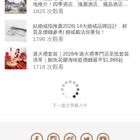
地推介！四季酒店、瑰麗酒店、麗晶酒店、
Cloud 39、合和酒店 打造夢幻氣派婚禮
1825 次觀看
結婚戒指推薦2026| 14大婚戒品牌設計、材
質及價錢參考| 婚戒戴法你要知！
1796 次觀看
過大禮套裝｜2026年過大禮專門店至抵套裝
清單｜鮑魚花膠海味籃價錢最平$1,988起
1718 次觀看
2026婚禮籌備懶人包｜九龍區「高性價
比」特色婚禮場地推介｜My Garden、
My Day 一站式婚禮服務
撰文: Venus Cheung 於 2025-11-28 10:00
12031 次觀看