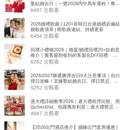
娶結婚吉日｜一覽2026丙午馬年運程！專業
擇日結婚+避開沖煞生肖指南
6497 次觀看
2026婚禮歌曲 | 120+首韓日台港婚禮必備結
婚歌曲清單 | 附歌曲連結、持續更新
6454 次觀看
回禮小禮物2026｜婚宴/婚禮回禮20+款創意
推介｜賓客最想收到的客製化DIY回禮、姊
妹禮物（持續更新）
6262 次觀看
2026/2027睇通勝擇吉日6大注意事項｜自行
擇日攻略！宜嫁娶結婚吉日、擇日禁忌、相
沖生肖一覽
5252 次觀看
過大禮詳細教學2026｜過大禮程序比較、用
品checklist、包羅萬有利是｜過大禮禁忌及
吉祥說話
4687 次觀看
【2026出門酒店推介】婚嫁出門套房優惠 |