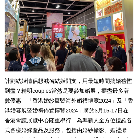
計劃結婚情侶想減省結婚開支，用最短時間搞婚禮慳
到盡？精明couples當然是要參加婚展，攞盡最多著
數優惠！「香港婚紗展暨海外婚禮博覽2024」及「香
港婚宴展暨婚禮佈置博覽2024」將於3月15-17日在
香港會議展覽中心隆重舉行，為準新人全方位搜羅各
式各樣婚嫁產品及服務，包括由婚紗攝影、婚禮攝