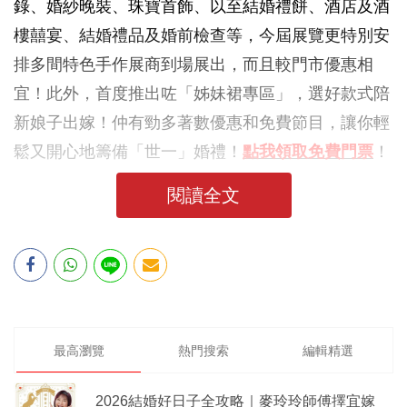
錄、婚紗晚裝、珠寶首飾、以至結婚禮餅、酒店及酒
樓囍宴、結婚禮品及婚前檢查等，今屆展覽更特別安
排多間特色手作展商到場展出，而且較門市優惠相
宜！此外，首度推出咗「姊妹裙專區」，選好款式陪
新娘子出嫁！仲有勁多著數優惠和免費節目，讓你輕
鬆又開心地籌備「世一」婚禮！
點我領取免費門票
！
閱讀全文
最高瀏覽
熱門搜索
編輯精選
2026結婚好日子全攻略｜麥玲玲師傅擇宜嫁