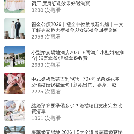
裙店 度身訂造效果好過淘寶
3280 次觀看
禮金公價2026｜禮金中位數最新出爐｜一文
了解男家過大禮禮金與女家禮金回禮金額
2956 次觀看
小型婚宴場地酒店2026| 8間酒店小型婚禮推
介| 婚宴套餐/證婚套餐收費
2683 次觀看
中式婚禮敬茶吉利說話 | 70+句兄弟姊妹團
必備結婚祝福金句 | 新娘出門、斟茶、戴金
器時金句
2225 次觀看
結婚預算要準備多少？婚禮項目支出完整收
費清單
1861 次觀看
奢華婚宴場地 2026｜5大全港最奢華婚宴場