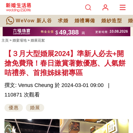
WeVow 新人谷
求婚
婚禮籌備
婚紗造型
主頁
>
婚宴場地
>
婚展花絮
【３月大型婚展2024】準新人必去+開
搶免費飛！春日激賞著數優惠、人氣餅
咭禮券、首推姊妹裙專區
撰文: Venus Cheung 於 2024-03-01 09:00
110871 次觀看
優惠
婚展