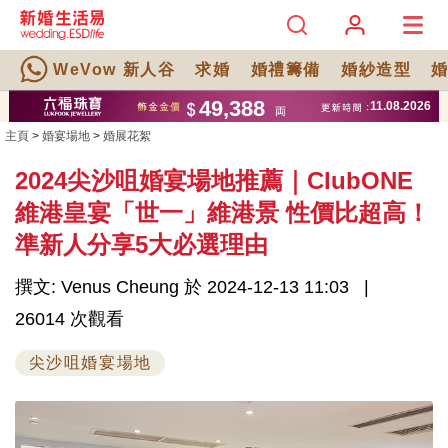
WeVow 新人谷
求婚
婚禮籌備
婚紗造型
主頁
>
婚宴場地
>
婚展花絮
2024尖沙咀婚宴場地推薦｜ClubONE
維港皇宴「世一」維港景 性價比超高！
準新人分享5大必選理由
撰文: Venus Cheung 於 2024-12-13 11:03
26014 次觀看
尖沙咀婚宴場地