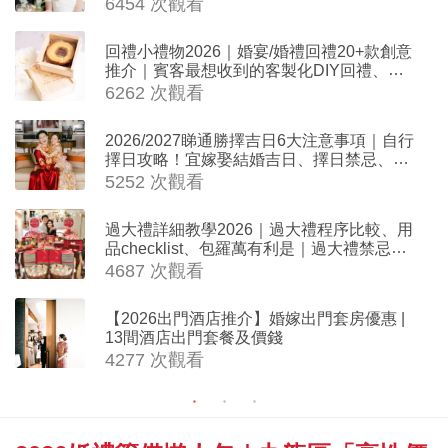
6454 次觀看
回禮小禮物2026｜婚宴/婚禮回禮20+款創意
推介｜賓客最想收到的客製化DIY回禮、姊
妹禮物（持續更新）
6262 次觀看
2026/2027睇通勝擇吉日6大注意事項｜自行
擇日攻略！宜嫁娶結婚吉日、擇日禁忌、相
沖生肖一覽
5252 次觀看
過大禮詳細教學2026｜過大禮程序比較、用
品checklist、包羅萬有利是｜過大禮禁忌及
吉祥說話
4687 次觀看
【2026出門酒店推介】婚嫁出門套房優惠 |
13間酒店出門套餐及價錢
4277 次觀看