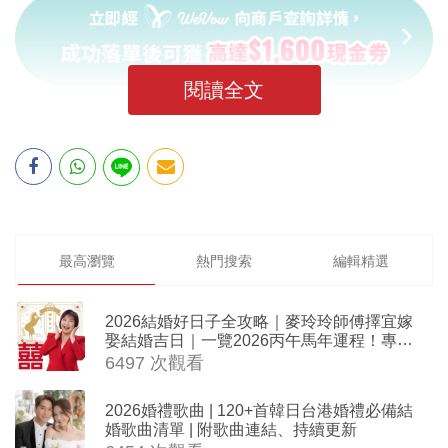
閱讀全文
最高瀏覽
熱門搜索
編輯精選
2026結婚好日子全攻略｜麥玲玲師傅擇宜嫁
娶結婚吉日｜一覽2026丙午馬年運程！專業
擇日結婚+避開沖煞生肖指南
6497 次觀看
2026婚禮歌曲 | 120+首韓日台港婚禮必備結
婚歌曲清單 | 附歌曲連結、持續更新