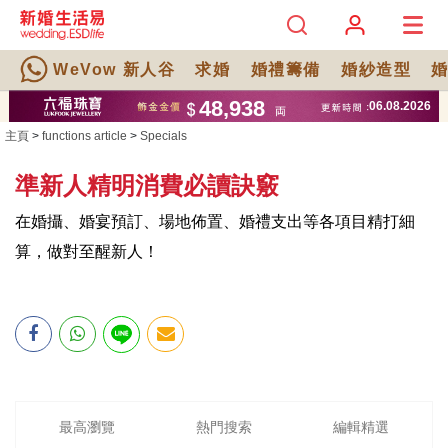
WeVow 新人谷
求婚
婚禮籌備
婚紗造型
主頁
>
functions article
>
Specials
準新人精明消費必讀訣竅
在婚攝、婚宴預訂、場地佈置、婚禮支出等各項目精打細
算，做對至醒新人！
最高瀏覽
熱門搜索
編輯精選