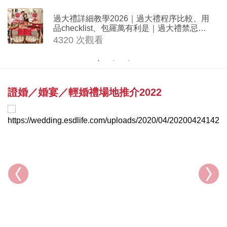
過大禮詳細教學2026｜過大禮程序比較、用
品checklist、包羅萬有利是｜過大禮禁忌及
吉祥說話
4320 次觀看
證婚／婚宴／輕婚禮場地推介2022