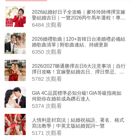
2026結婚好日子全攻略｜麥玲玲師傅擇宜嫁
娶結婚吉日｜一覽2026丙午馬年運程！專業
擇日結婚+避開沖煞生肖指南
6484 次觀看
2026婚禮歌曲 | 120+首韓日台港婚禮必備結
婚歌曲清單 | 附歌曲連結、持續更新
6350 次觀看
2026/2027睇通勝擇吉日6大注意事項｜自行
擇日攻略！宜嫁娶結婚吉日、擇日禁忌、相
沖生肖一覽
5782 次觀看
GIA 4C品質標準必知分級! GIA等級指南如
何助你在婚前成為鑽石達人
5374 次觀看
人情利是封寫法｜結婚祝福語、署名、格式
寫法教學｜中英文版結婚賀詞一覽
5171 次觀看