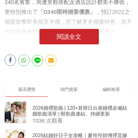
240名賓客，周遭景觀搭配及酒店設計都美不勝收，
更特別推出了
「
D240
限時婚宴優惠」
，預訂2022之
婚宴套餐即享低至半價，想了解更多婚宴特色，並不
想錯失機會超值優惠？新人們請繼續追看吧！
閱讀全文
最高瀏覽
熱門搜索
編輯精選
2026婚禮歌曲 | 120+首韓日台港婚禮必備結
婚歌曲清單 | 附歌曲連結、持續更新
7036 次觀看
2026結婚好日子全攻略｜麥玲玲師傅擇宜嫁