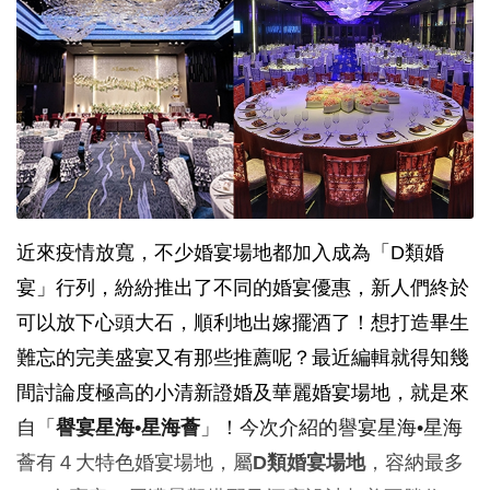
近來疫情放寬，不少婚宴場地都加入成為「D類婚
宴」行列，紛紛推出了不同的婚宴優惠，新人們終於
可以放下心頭大石，順利地出嫁擺酒了！想打造畢生
難忘的完美盛宴又有那些推薦呢？最近編輯就得知幾
間討論度極高的小清新證婚及華麗婚宴場地，就是來
自「
譽宴星海
•
星海薈
」！今次介紹的譽宴星海•星海
薈有４大特色婚宴場地，屬
D
類婚宴場地
，容納最多