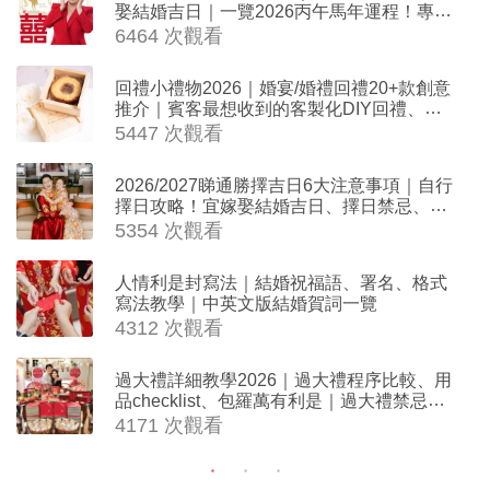
娶結婚吉日｜一覽2026丙午馬年運程！專業
擇日結婚+避開沖煞生肖指南
6464 次觀看
回禮小禮物2026｜婚宴/婚禮回禮20+款創意
推介｜賓客最想收到的客製化DIY回禮、姊
妹禮物（持續更新）
5447 次觀看
2026/2027睇通勝擇吉日6大注意事項｜自行
擇日攻略！宜嫁娶結婚吉日、擇日禁忌、相
沖生肖一覽
5354 次觀看
人情利是封寫法｜結婚祝福語、署名、格式
寫法教學｜中英文版結婚賀詞一覽
4312 次觀看
過大禮詳細教學2026｜過大禮程序比較、用
品checklist、包羅萬有利是｜過大禮禁忌及
吉祥說話
4171 次觀看