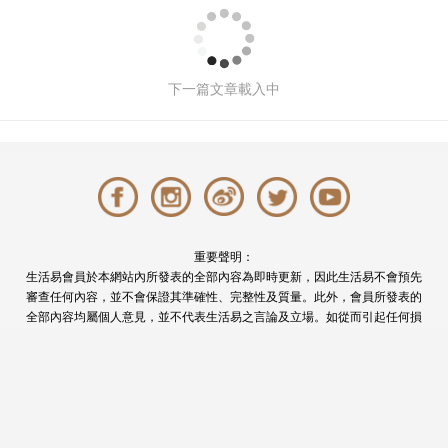
【婚展推薦】灣景國際「愛．綻放」婚
宴巡禮！戶外結婚典禮套餐＋即場預訂
獨家優惠
撰文: Venus Cheung 於 2022-04-29 11:20
40324 次觀看
優惠
戶外
戶外證婚
證婚
輕婚禮
酒店
心儀港島區「輕婚禮」婚宴場地，並想於坐擁維港景
致的證婚庭園舉行戶外結婚典禮？灣景國際將於2021
年11月5-7日舉行「愛．綻放」婚宴巡禮，將宴會場
地與緊連的露天平台佈置成炫彩氣球與芬芳花卉耀目