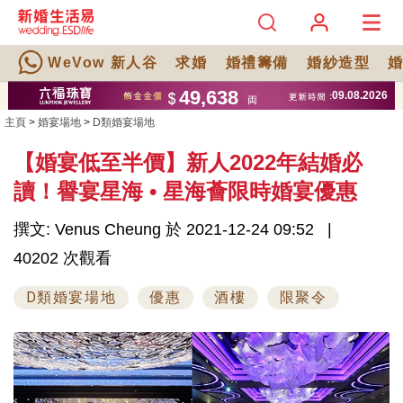
WeVow 新人谷
求婚
婚禮籌備
婚紗造型
主頁
>
婚宴場地
>
D類婚宴場地
【婚宴低至半價】新人2022年結婚必
讀！譽宴星海 • 星海薈限時婚宴優惠
撰文: Venus Cheung 於 2021-12-24 09:52
40202 次觀看
D類婚宴場地
優惠
酒樓
限聚令