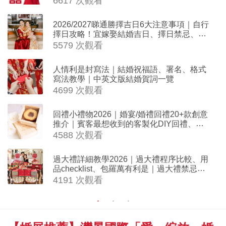
6617 次觀看
2026/2027睇通勝擇吉日6大注意事項｜自行
擇日攻略！宜嫁娶結婚吉日、擇日禁忌、相
沖生肖一覽
5579 次觀看
人情利是封寫法｜結婚祝福語、署名、格式
寫法教學｜中英文版結婚賀詞一覽
4699 次觀看
回禮小禮物2026｜婚宴/婚禮回禮20+款創意
推介｜賓客最想收到的客製化DIY回禮、姊
妹禮物（持續更新）
4588 次觀看
過大禮詳細教學2026｜過大禮程序比較、用
品checklist、包羅萬有利是｜過大禮禁忌及
吉祥說話
4191 次觀看