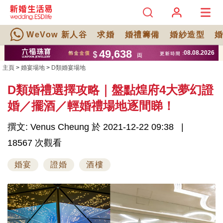
WeVow 新人谷
求婚
婚禮籌備
婚紗造型
主頁
>
婚宴場地
>
D類婚宴場地
D類婚禮選擇攻略｜盤點煌府4大夢幻證
婚／擺酒／輕婚禮場地逐間睇！
撰文: Venus Cheung 於 2021-12-22 09:38
18567 次觀看
婚宴
證婚
酒樓