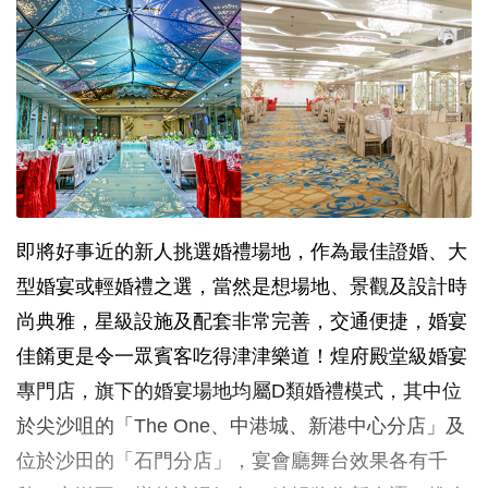
即將好事近的新人挑選婚禮場地，作為最佳證婚、大
型婚宴或輕婚禮之選，當然是想場地、景觀及設計時
尚典雅，星級設施及配套非常完善，交通便捷，婚宴
佳餚更是令一眾賓客吃得津津樂道！煌府殿堂級婚宴
專門店，旗下的婚宴場地均屬D類婚禮模式，其中位
於尖沙咀的「The One、中港城、新港中心分店」及
位於沙田的「石門分店」，宴會廳舞台效果各有千