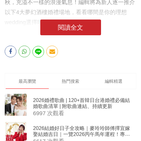
秋，充溢不一樣的浪漫氣息！編輯將為新人逐一推介
以下4大夢幻酒樓婚禮場地，看看哪間是你的理想
wedding選擇吧！
閱讀全文
最高瀏覽
熱門搜索
編輯精選
2026婚禮歌曲 | 120+首韓日台港婚禮必備結
婚歌曲清單 | 附歌曲連結、持續更新
6997 次觀看
2026結婚好日子全攻略｜麥玲玲師傅擇宜嫁
娶結婚吉日｜一覽2026丙午馬年運程！專業
擇日結婚+避開沖煞生肖指南