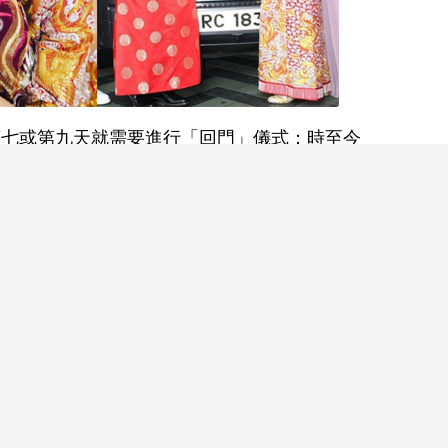
第七或第九天就需要進行「回門」儀式；時至今
被簡化，不過當中意思依然保留。到底三朝回門有
回門禁忌和注意事項？
後的第三天，老婆由老公陪同下，帶備乳豬及禮品
再隨丈夫回到夫家。古時，交通不甚方便，女子出
家，所以特設「三朝回門」禮儀。
好！中式婚禮習俗要做足
閱讀全文