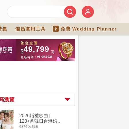
特集
備婚實用工具
免費 Wedding Planner
高瀏覽
2026婚禮歌曲 |
過大禮詳
120+首韓日台港婚禮
｜過大禮
必備結婚歌曲清單 |
用品chec
6876 次觀看
4264 次觀