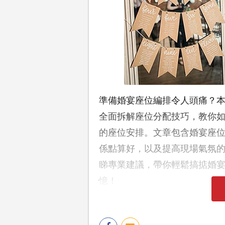
準備婚宴座位編排令人頭痛？本篇「
全面拆解座位分配技巧，教你
的座位安排。文章包含婚宴座
係點算好，以及提高現場氣氛
睇專業建議，帶你輕鬆搞掂婚宴se
憶！