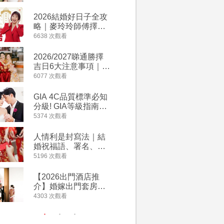
附歌曲連結、持續更
萬有利是
新
忌及吉祥
2026結婚好日子全攻
婚宴場地2
略｜麥玲玲師傅擇宜
15大酒
嫁娶結婚吉日｜一覽
廳婚禮場
6638 次觀看
4127 次觀
2026丙午馬年運程！
婚宴價錢
專業擇日結婚+避開沖
2026/2027睇通勝擇
回禮小禮
煞生肖指南
吉日6大注意事項｜自
宴/婚禮
行擇日攻略！宜嫁娶
意推介｜
6077 次觀看
4117 次觀
結婚吉日、擇日禁
到的客製
忌、相沖生肖一覽
姊妹禮物
GIA 4C品質標準必知
人情公價2
新）
分級! GIA等級指南如
結婚人情
何助你在婚前成為鑽
爐！十大
5374 次觀看
3835 次觀
石達人
額一覽｜
是封寫法
人情利是封寫法｜結
【姊妹裙
婚祝福語、署名、格
新娘大讚
式寫法教學｜中英文
裙店 度身訂造效果好
5196 次觀看
3726 次觀
版結婚賀詞一覽
過淘寶
【2026出門酒店推
禮金公價
介】婚嫁出門套房優
中位數最
惠 | 13間酒店出門套
文了解男
4303 次觀看
3380 次觀
餐及價錢
金與女家
額