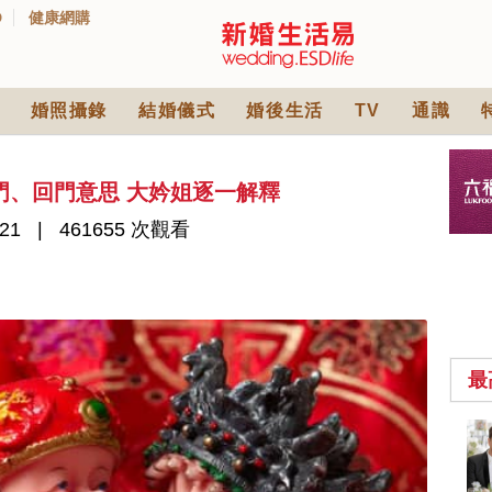
D
健康網購
婚照攝錄
結婚儀式
婚後生活
TV
通識
門、回門意思 大妗姐逐一解釋
21
461655 次觀看
最
2026人氣結婚餅卡禮
券一覽｜最新嫁喜餅
卡優惠折扣！奇華、
2842 次觀看