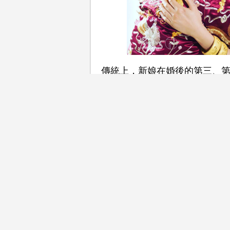
傳統上，新娘在婚後的第三、
日，很多回門儀式和程序都已
甚麼物品準備，而當中有甚麼
三朝回門，又稱歸寧，即在婚
回娘家祭祖，向父母報平安，
嫁從後可能沒有機會再回到娘
更多精彩內容：
【特集】嫁得