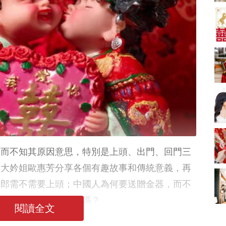
A-1 Bakery、天仁茗
茶、ROYCE'、Paul
中式婚禮敬茶吉利說
Lafayet、agnès b.
話 | 70+句兄弟姊妹團
必備結婚祝福金句 |
2664 次觀看
新娘出門、斟茶、戴
金器時金句
奢華婚宴場地 2026｜
5大全港最奢華婚宴場
地推介！四季酒店、
2048 次觀看
瑰麗酒店、麗晶酒
店、Cloud 39、合和
結婚禮物送咩好 |
酒店 打造夢幻氣派婚
2026年閨蜜新婚禮物
禮
推薦 | 8大貼心結婚送
1790 次觀看
禮靈感
Bridal Shower 7大籌
備指南Q&A丨婚前派
做而不知其原因意思，特別是上頭、出門、回門三
對主題活動、場地佈
1581 次觀看
置構思丨Bridal
級大妗姐歐惠芳分享各個有趣故事和傳統意義，再
Shower打卡姊妹裝靈
2026室內Pre-
新郎需不需要上頭；中國人為何要送贈金器，而不
感＋特色場地推介
wedding邊間好？9間
香港婚紗攝影Studio
1559 次觀看
孖上，好事成雙又可以嗎？
推介| 婚紗相格調及價
閱讀全文
錢