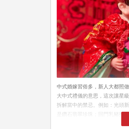
中式婚嫁習俗多，新人大都照
大中式禮儀的意思，這次讓星
拆解當中的禁忌。例如：光頭
是鑽石翡翠珍珠；回門乳豬打