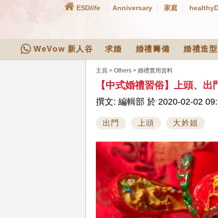
ESD
life
Anniversary
家庭
healthy
WeVow 新人谷
求婚
婚禮籌備
婚禮造型
主頁
>
Others
>
婚禮實用資料
【中式婚禮習俗】上頭、出
撰文: 編輯部 於 2020-02-02 09:
出門
上頭
大妗姐