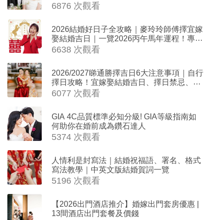
6876 次觀看
2026結婚好日子全攻略｜麥玲玲師傅擇宜嫁
娶結婚吉日｜一覽2026丙午馬年運程！專業
擇日結婚+避開沖煞生肖指南
6638 次觀看
2026/2027睇通勝擇吉日6大注意事項｜自行
擇日攻略！宜嫁娶結婚吉日、擇日禁忌、相
沖生肖一覽
6077 次觀看
GIA 4C品質標準必知分級! GIA等級指南如
何助你在婚前成為鑽石達人
5374 次觀看
人情利是封寫法｜結婚祝福語、署名、格式
寫法教學｜中英文版結婚賀詞一覽
5196 次觀看
【2026出門酒店推介】婚嫁出門套房優惠 |
13間酒店出門套餐及價錢