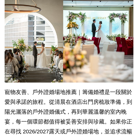
寵物友善、戶外證婚場地推薦｜籌備婚禮是一段關於
愛與承諾的旅程。從清晨在酒店出門房梳妝準備，到
陽光灑落的戶外證婚儀式，再到華麗溫馨的室內晚
宴，每一個環節都值得被妥善安排與珍藏。如果你正
在尋找 2026/2027露天或戶外證婚場地，並追求流暢