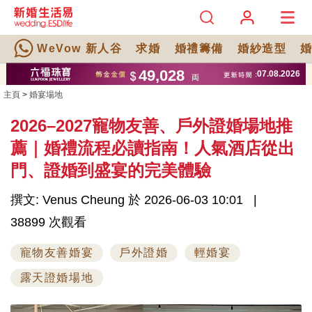
WeVow 新人谷
求婚
婚禮籌備
婚紗造型
主頁
>
婚宴場地
2026–2027寵物友善、戶外證婚場地推
薦｜婚禮流程必讀指南！人氣酒店從出
門、證婚到盛宴的完美體驗
撰文: Venus Cheung 於 2026-06-03 10:01
38899 次觀看
寵物友善婚宴
戶外證婚
輕婚宴
露天證婚場地