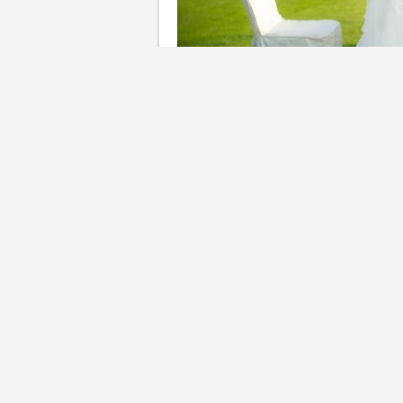
西貢戶外婚禮場地推介2026
「海外旅行結婚」的浪漫氛圍
洲高爾夫球場」，或許會令你
今次新婚生活易邀請到新娘Sha
舉行婚禮。她特別欣賞這裡擁
雅緻的宴會廳，整體環境既優
高爾夫球，令婚禮不只是見證
「小旅行」。