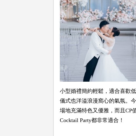
小型婚禮簡約輕鬆，適合喜歡
儀式也洋溢浪漫窩心的氣氛。今
場地充滿特色又優雅，而且CP
Cocktail Party都非常適合！