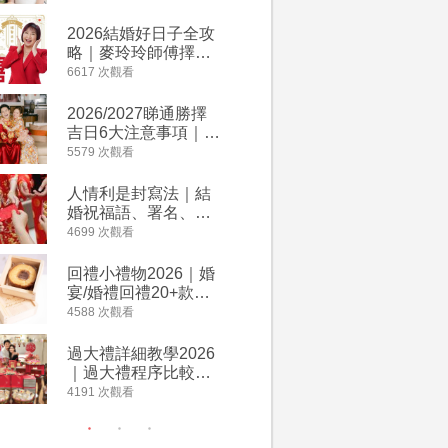
附歌曲連結、持續更
餐及價錢
新
2026結婚好日子全攻
人情公價2
略｜麥玲玲師傅擇宜
結婚人情
嫁娶結婚吉日｜一覽
爐！十大
6617 次觀看
4135 次觀
2026丙午馬年運程！
額一覽｜
專業擇日結婚+避開沖
是封寫法
2026/2027睇通勝擇
婚宴場地2
煞生肖指南
吉日6大注意事項｜自
15大酒
行擇日攻略！宜嫁娶
廳婚禮場
5579 次觀看
4024 次觀
結婚吉日、擇日禁
婚宴價錢
忌、相沖生肖一覽
人情利是封寫法｜結
【姊妹裙
婚祝福語、署名、格
新娘大讚
式寫法教學｜中英文
裙店 度身訂造效果好
4699 次觀看
3421 次觀
版結婚賀詞一覽
過淘寶
回禮小禮物2026｜婚
2026
宴/婚禮回禮20+款創
券一覽｜
意推介｜賓客最想收
卡優惠折
4588 次觀看
3313 次觀
到的客製化DIY回禮、
A-1 Ba
姊妹禮物（持續更
茶、ROY
過大禮詳細教學2026
禮金公價
新）
Lafayet
｜過大禮程序比較、
中位數最
用品checklist、包羅
文了解男
4191 次觀看
3196 次觀
萬有利是｜過大禮禁
金與女家
忌及吉祥說話
額