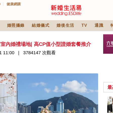
D
健康網購
婚照攝錄
結婚儀式
婚後生活
TV
通識
外/室內婚禮場地| 高CP值小型證婚套餐推介
1 11:00
3784147 次觀看
最
中式婚禮敬茶吉利說
話 | 70+句兄弟姊妹團
必備結婚祝福金句 |
2570 次觀看