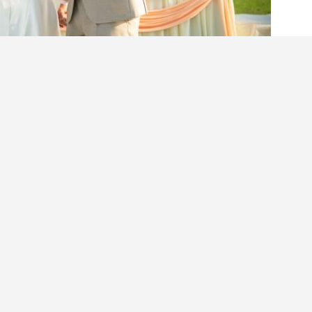
｜想避開千篇一律的酒店婚禮，又想兼具儀式感與
？以下這個鮮為人知道的隱世婚禮場地「西貢滘西
一見鍾情！
ron親身分享，為何選擇在西貢滘西洲高爾夫球場
有景觀開揚的戶外證婚場地，以及採光充足、明亮
雅又充滿浪漫氛圍。婚禮當日賓客更可免費體驗打
新人幸福的一天，更像一起享受一趟輕鬆愜意的