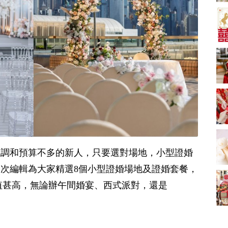
新娘出門、斟茶、戴
金器時金句
奢華婚宴場地 2026｜
5大全港最奢華婚宴場
地推介！四季酒店、
2181 次觀看
瑰麗酒店、麗晶酒
店、Cloud 39、合和
小型婚宴場地酒店
酒店 打造夢幻氣派婚
2026| 8間酒店小型婚
禮
禮推介| 婚宴套餐/證
2116 次觀看
婚套餐收費
結婚禮物送咩好 |
2026年閨蜜新婚禮物
推薦 | 8大貼心結婚送
1697 次觀看
禮靈感
過大禮套裝｜2026年
過大禮專門店至抵套
低調和預算不多的新人，只要選對場地，小型證婚
裝清單｜鮑魚花膠海
1575 次觀看
味籃價錢最平$1,988
次編輯為大家精選8個小型證婚場地及證婚套餐，
起
結婚預算要準備多
值甚高，無論辦午間婚宴、西式派對，還是
少？婚禮項目支出完
整收費清單
1535 次觀看