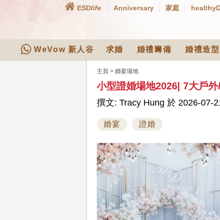
ESD
life
Anniversary
家庭
healthy
WeVow 新人谷
求婚
婚禮籌備
婚禮造型
主頁
>
婚宴場地
小型證婚場地2026| 7大戶
撰文: Tracy Hung 於 2026-07-2
婚宴
證婚