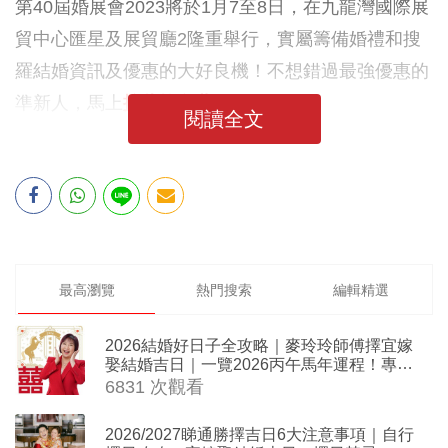
第40屆婚展會2023將於1月7至8日，在九龍灣國際展
貿中心匯星及展貿廳2隆重舉行，實屬籌備婚禮和搜
羅結婚資訊及優惠的大好良機！不想錯過最強優惠的
準新人，馬上
按此搶免費飛
吧
！
閱讀全文
最高瀏覽
熱門搜索
編輯精選
2026結婚好日子全攻略｜麥玲玲師傅擇宜嫁
娶結婚吉日｜一覽2026丙午馬年運程！專業
擇日結婚+避開沖煞生肖指南
6831 次觀看
2026/2027睇通勝擇吉日6大注意事項｜自行