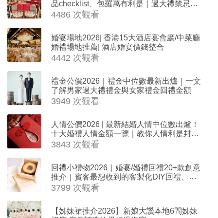
品checklist、包羅萬有利是｜過大禮禁忌及
吉祥說話
4486 次觀看
婚宴場地2026| 香港15大酒店宴會廳/中菜廳
婚禮場地推薦| 酒店婚宴價錢整合
4442 次觀看
禮金公價2026｜禮金中位數最新出爐｜一文
了解男家過大禮禮金與女家禮金回禮金額
3949 次觀看
人情公價2026 | 最新結婚人情中位數出爐！
十大婚禮人情金額一覽｜教你人情利是封寫
法
3843 次觀看
回禮小禮物2026｜婚宴/婚禮回禮20+款創意
推介｜賓客最想收到的客製化DIY回禮、姊
妹禮物（持續更新）
3799 次觀看
【姊妹裙推介2026】新娘大讚本地6間姊妹