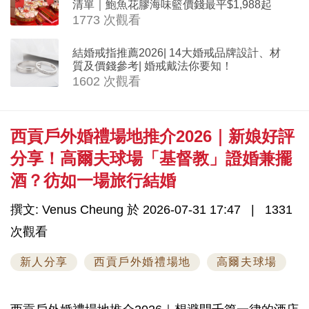
清單｜鮑魚花膠海味籃價錢最平$1,988起
1773 次觀看
結婚戒指推薦2026| 14大婚戒品牌設計、材
質及價錢參考| 婚戒戴法你要知！
1602 次觀看
西貢戶外婚禮場地推介2026｜新娘好評
分享！高爾夫球場「基督教」證婚兼擺
酒？彷如一場旅行結婚
撰文: Venus Cheung 於 2026-07-31 17:47
1331
次觀看
新人分享
西貢戶外婚禮場地
高爾夫球場