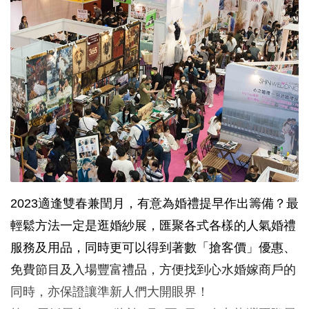
2023適逢雙春兼閏月，有意為婚禮提早作出籌備？最
輕鬆方法一定是逛婚紗展，匯聚各式各樣的人氣婚禮
服務及用品，同時更可以得到著數「搶客價」優惠、
免費節目及入場豐富禮品，方便找到心水婚嫁商戶的
同時，亦保證讓準新人們大開眼界！