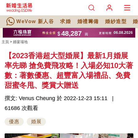
WeVow 新人谷
求婚
婚禮籌備
婚紗造型
主頁
>
婚宴場地
【2023香港超大型婚展】最新1月婚展
率先睇 搶免費飛攻略！入場必知10大著
數：著數優惠、超豐富入場禮品、免費
甜蜜冬甩、獎賞大贈送
撰文: Venus Cheung 於 2022-12-23 15:11
61686 次觀看
優惠
婚展