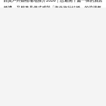
西貢戶外婚禮場地推介2026｜想避開千篇一律的酒店
婚禮，又想兼具儀式感與「海外旅行結婚」的浪漫氛
圍？以下這個鮮為人知道的隱世婚禮場地「西貢滘西
洲高爾夫球場」，或許會令你一見鍾情！
今次新婚生活易邀請到新娘Sharon親身分享，為何選