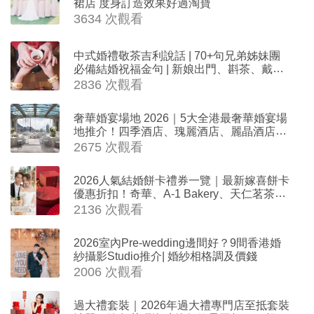
裙店 度身訂造效果好過淘寶
3634 次觀看
中式婚禮敬茶吉利說話 | 70+句兄弟姊妹團
必備結婚祝福金句 | 新娘出門、斟茶、戴金
器時金句
2836 次觀看
奢華婚宴場地 2026｜5大全港最奢華婚宴場
地推介！四季酒店、瑰麗酒店、麗晶酒店、
Cloud 39、合和酒店 打造夢幻氣派婚禮
2675 次觀看
2026人氣結婚餅卡禮券一覽｜最新嫁喜餅卡
優惠折扣！奇華、A-1 Bakery、天仁茗茶、
ROYCE'、Paul Lafayet、agnès b.
2136 次觀看
2026室內Pre-wedding邊間好？9間香港婚
紗攝影Studio推介| 婚紗相格調及價錢
2006 次觀看
過大禮套裝｜2026年過大禮專門店至抵套裝