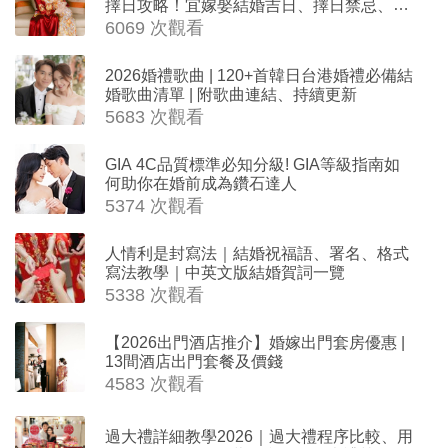
擇日攻略！宜嫁娶結婚吉日、擇日禁忌、相
沖生肖一覽
6069 次觀看
2026婚禮歌曲 | 120+首韓日台港婚禮必備結
婚歌曲清單 | 附歌曲連結、持續更新
5683 次觀看
GIA 4C品質標準必知分級! GIA等級指南如
何助你在婚前成為鑽石達人
5374 次觀看
人情利是封寫法｜結婚祝福語、署名、格式
寫法教學｜中英文版結婚賀詞一覽
5338 次觀看
【2026出門酒店推介】婚嫁出門套房優惠 |
13間酒店出門套餐及價錢
4583 次觀看
過大禮詳細教學2026｜過大禮程序比較、用