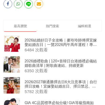
最高瀏覽
熱門搜索
編輯精選
2026結婚好日子全攻略｜麥玲玲師傅擇宜嫁
娶結婚吉日｜一覽2026丙午馬年運程！專業
擇日結婚+避開沖煞生肖指南
6484 次觀看
2026婚禮歌曲 | 120+首韓日台港婚禮必備結
婚歌曲清單 | 附歌曲連結、持續更新
6350 次觀看
2026/2027睇通勝擇吉日6大注意事項｜自行
擇日攻略！宜嫁娶結婚吉日、擇日禁忌、相
沖生肖一覽
5782 次觀看
GIA 4C品質標準必知分級! GIA等級指南如