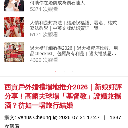
何助你在婚前成為鑽石達人
5374 次觀看
人情利是封寫法｜結婚祝福語、署名、格式
寫法教學｜中英文版結婚賀詞一覽
5171 次觀看
過大禮詳細教學2026｜過大禮程序比較、用
品checklist、包羅萬有利是｜過大禮禁忌及
吉祥說話
4320 次觀看
西貢戶外婚禮場地推介2026｜新娘好評
分享！高爾夫球場「基督教」證婚兼擺
酒？彷如一場旅行結婚
撰文: Venus Cheung 於 2026-07-31 17:47
1337
次觀看