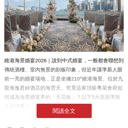
維港海景婚宴2026｜說到中式婚宴，一般都會聯想到
傳統酒樓、室內無景的刻板印象，但近年讓準新人眼
o
前一亮的婚宴場地，正是坐擁210
維港海景、位於九
龍海逸君綽酒店的海雲天。究竟這家頂級粵菜食府如
何成為海景婚宴界的「天花板」？以下5大原因準新
人必須看！
閱讀全文