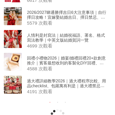
6617 次觀看
2026/2027睇通勝擇吉日6大注意事項｜自行
擇日攻略！宜嫁娶結婚吉日、擇日禁忌、相
沖生肖一覽
5579 次觀看
人情利是封寫法｜結婚祝福語、署名、格式
寫法教學｜中英文版結婚賀詞一覽
4699 次觀看
回禮小禮物2026｜婚宴/婚禮回禮20+款創意
推介｜賓客最想收到的客製化DIY回禮、姊
妹禮物（持續更新）
4588 次觀看
過大禮詳細教學2026｜過大禮程序比較、用
品checklist、包羅萬有利是｜過大禮禁忌及
吉祥說話
4191 次觀看