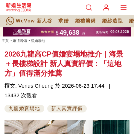
WeVow 新人谷
求婚
婚禮籌備
婚紗造型
主頁
>
婚禮籌備
>
證婚場地
2026九龍高CP值婚宴場地推介｜海景
＋長樓梯設計 新人真實評價：「這地
方」值得滿分推薦
撰文: Venus Cheung 於 2026-06-23 17:44
13432 次觀看
九龍婚宴場地
新人真實評價