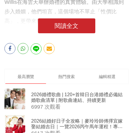
Willis在海雲天舉辦婚禮的真實體驗。由大學相識到
步入婚姻，他們坦言，這個場地不單止「性價比
高」，更帶來難以取代的安心感。
閱讀全文
最高瀏覽
熱門搜索
編輯精選
2026婚禮歌曲 | 120+首韓日台港婚禮必備結
婚歌曲清單 | 附歌曲連結、持續更新
6997 次觀看
2026結婚好日子全攻略｜麥玲玲師傅擇宜嫁
娶結婚吉日｜一覽2026丙午馬年運程！專業
擇日結婚+避開沖煞生肖指南