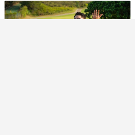
西貢戶外婚禮場地推介2026｜想避開千篇一律的酒店
婚禮，又想兼具儀式感與「海外旅行結婚」的浪漫氛
圍？以下這個鮮為人知道的隱世婚禮場地「西貢滘西
洲高爾夫球場」，或許會令你一見鍾情！