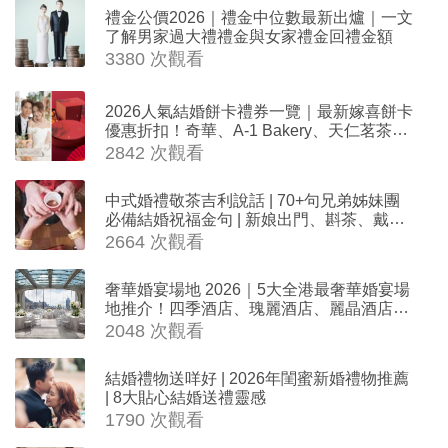
禮金公價2026｜禮金中位數最新出爐｜一文
了解男家過大禮禮金與女家禮金回禮金額
3380 次觀看
2026人氣結婚餅卡禮券一覽｜最新嫁喜餅卡
優惠折扣！奇華、A-1 Bakery、天仁茗茶、
ROYCE'、Paul Lafayet、agnès b.
2842 次觀看
中式婚禮敬茶吉利說話 | 70+句兄弟姊妹團
必備結婚祝福金句 | 新娘出門、斟茶、戴金
器時金句
2664 次觀看
奢華婚宴場地 2026｜5大全港最奢華婚宴場
地推介！四季酒店、瑰麗酒店、麗晶酒店、
Cloud 39、合和酒店 打造夢幻氣派婚禮
2048 次觀看
結婚禮物送咩好 | 2026年閨蜜新婚禮物推薦
| 8大貼心結婚送禮靈感
1790 次觀看