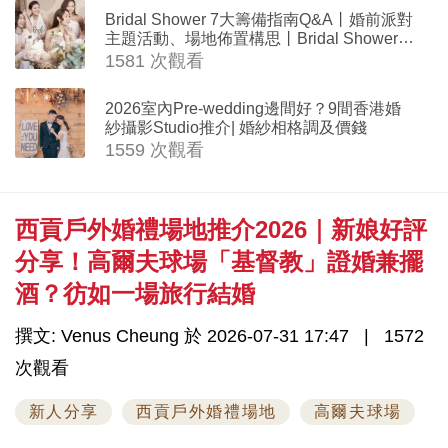
Bridal Shower 7大籌備指南Q&A丨婚前派對
主題活動、場地佈置構思丨Bridal Shower打
卡姊妹裝靈感＋特色場地推介
1581 次觀看
2026室內Pre-wedding邊間好？9間香港婚
紗攝影Studio推介| 婚紗相格調及價錢
1559 次觀看
西貢戶外婚禮場地推介2026｜新娘好評
分享！高爾夫球場「基督教」證婚兼擺
酒？彷如一場旅行結婚
撰文: Venus Cheung 於 2026-07-31 17:47
1572
次觀看
新人分享
西貢戶外婚禮場地
高爾夫球場