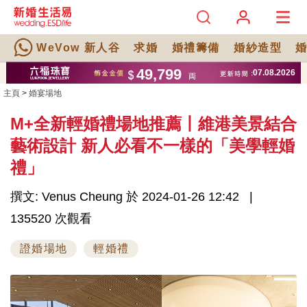
WeVow 新人谷
求婚
婚禮籌備
婚紗造型
主頁
>
婚宴場地
M+全新輕婚禮場地推薦丨維港美景結合
藝術設計 新人必看不一樣的「美學輕婚
禮」
撰文: Venus Cheung 於 2024-01-26 12:42
135520 次觀看
證婚場地
輕婚禮