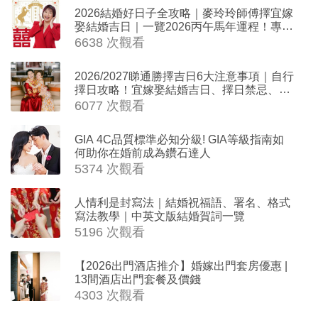
2026結婚好日子全攻略｜麥玲玲師傅擇宜嫁
娶結婚吉日｜一覽2026丙午馬年運程！專業
擇日結婚+避開沖煞生肖指南
6638 次觀看
2026/2027睇通勝擇吉日6大注意事項｜自行
擇日攻略！宜嫁娶結婚吉日、擇日禁忌、相
沖生肖一覽
6077 次觀看
GIA 4C品質標準必知分級! GIA等級指南如
何助你在婚前成為鑽石達人
5374 次觀看
人情利是封寫法｜結婚祝福語、署名、格式
寫法教學｜中英文版結婚賀詞一覽
5196 次觀看
【2026出門酒店推介】婚嫁出門套房優惠 |
13間酒店出門套餐及價錢
4303 次觀看