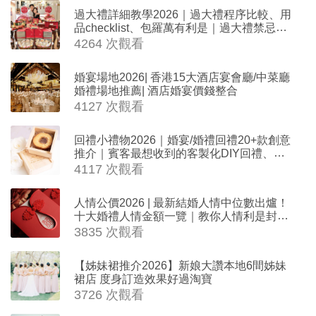
過大禮詳細教學2026｜過大禮程序比較、用
品checklist、包羅萬有利是｜過大禮禁忌及
吉祥說話
4264 次觀看
婚宴場地2026| 香港15大酒店宴會廳/中菜廳
婚禮場地推薦| 酒店婚宴價錢整合
4127 次觀看
回禮小禮物2026｜婚宴/婚禮回禮20+款創意
推介｜賓客最想收到的客製化DIY回禮、姊
妹禮物（持續更新）
4117 次觀看
人情公價2026 | 最新結婚人情中位數出爐！
十大婚禮人情金額一覽｜教你人情利是封寫
法
3835 次觀看
【姊妹裙推介2026】新娘大讚本地6間姊妹
裙店 度身訂造效果好過淘寶
3726 次觀看