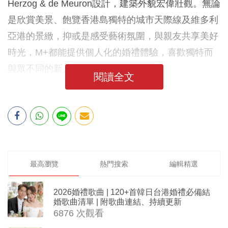
Herzog & de Meuron設計，建築外貌宏偉壯觀。無論
是欣賞美景、飽覽香港島獨特的城市天際線及維多利
亞港的景緻，抑或是感受藝術氛圍，與親友共享美好
時光，M+都能提供個人化的婚禮體驗，喜歡獨特而
與眾不同的新人萬勿錯過！
閱讀全文
最高瀏覽
熱門搜索
編輯精選
2026婚禮歌曲 | 120+首韓日台港婚禮必備結
婚歌曲清單 | 附歌曲連結、持續更新
6876 次觀看