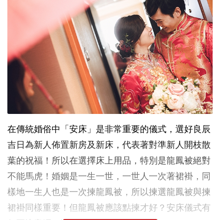
在傳統婚俗中「安床」是非常重要的儀式，選好良辰
吉日為新人佈置新房及新床，代表著對準新人開枝散
葉的祝福！所以在選擇床上用品，特別是龍鳳被絕對
不能馬虎！婚姻是一生一世，一世人一次著裙褂，同
樣地一生人也是一次揀龍鳳被，所以揀選龍鳳被與揀
裙褂同樣重要！但龍鳳被應該點揀才好？安床儀式有