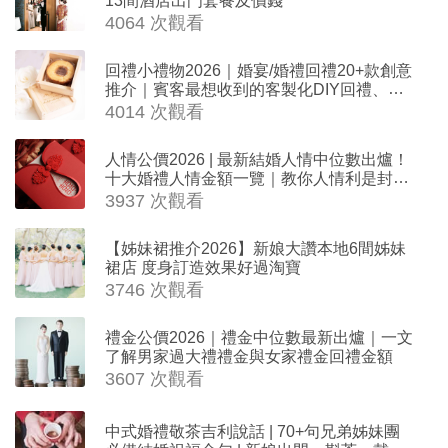
4064 次觀看
回禮小禮物2026｜婚宴/婚禮回禮20+款創意
推介｜賓客最想收到的客製化DIY回禮、姊
妹禮物（持續更新）
4014 次觀看
人情公價2026 | 最新結婚人情中位數出爐！
十大婚禮人情金額一覽｜教你人情利是封寫
法
3937 次觀看
【姊妹裙推介2026】新娘大讚本地6間姊妹
裙店 度身訂造效果好過淘寶
3746 次觀看
禮金公價2026｜禮金中位數最新出爐｜一文
了解男家過大禮禮金與女家禮金回禮金額
3607 次觀看
中式婚禮敬茶吉利說話 | 70+句兄弟姊妹團