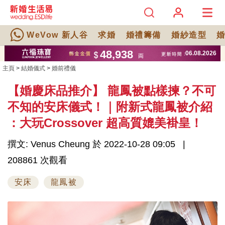
WeVow 新人谷
求婚
婚禮籌備
婚紗造型
主頁
>
結婚儀式
>
婚前禮儀
【婚慶床品推介】 龍鳳被點樣揀？不可
不知的安床儀式！｜附新式龍鳳被介紹
：大玩Crossover 超高質媲美褂皇！
撰文: Venus Cheung 於 2022-10-28 09:05
208861 次觀看
安床
龍鳳被