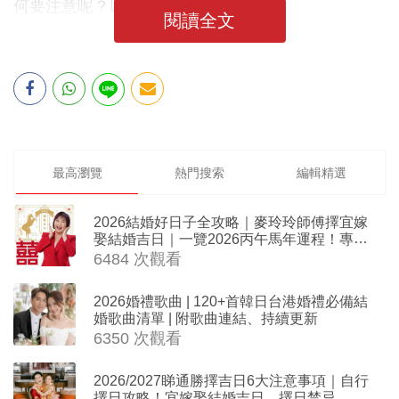
何要注意呢？以下將為大家逐一分解！
閱讀全文
最高瀏覽
熱門搜索
編輯精選
2026結婚好日子全攻略｜麥玲玲師傅擇宜嫁
娶結婚吉日｜一覽2026丙午馬年運程！專業
擇日結婚+避開沖煞生肖指南
6484 次觀看
2026婚禮歌曲 | 120+首韓日台港婚禮必備結
婚歌曲清單 | 附歌曲連結、持續更新
6350 次觀看
2026/2027睇通勝擇吉日6大注意事項｜自行
擇日攻略！宜嫁娶結婚吉日、擇日禁忌、相