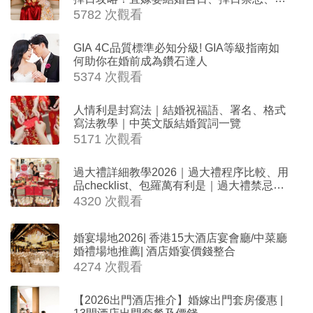
沖生肖一覽
5782 次觀看
GIA 4C品質標準必知分級! GIA等級指南如
何助你在婚前成為鑽石達人
5374 次觀看
人情利是封寫法｜結婚祝福語、署名、格式
寫法教學｜中英文版結婚賀詞一覽
5171 次觀看
過大禮詳細教學2026｜過大禮程序比較、用
品checklist、包羅萬有利是｜過大禮禁忌及
吉祥說話
4320 次觀看
婚宴場地2026| 香港15大酒店宴會廳/中菜廳
婚禮場地推薦| 酒店婚宴價錢整合
4274 次觀看
【2026出門酒店推介】婚嫁出門套房優惠 |
13間酒店出門套餐及價錢