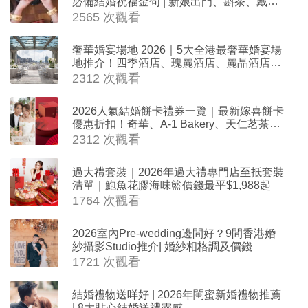
必備結婚祝福金句 | 新娘出門、斟茶、戴金
器時金句
2565 次觀看
奢華婚宴場地 2026｜5大全港最奢華婚宴場
地推介！四季酒店、瑰麗酒店、麗晶酒店、
Cloud 39、合和酒店 打造夢幻氣派婚禮
2312 次觀看
2026人氣結婚餅卡禮券一覽｜最新嫁喜餅卡
優惠折扣！奇華、A-1 Bakery、天仁茗茶、
ROYCE'、Paul Lafayet、agnès b.
2312 次觀看
過大禮套裝｜2026年過大禮專門店至抵套裝
清單｜鮑魚花膠海味籃價錢最平$1,988起
1764 次觀看
2026室內Pre-wedding邊間好？9間香港婚
紗攝影Studio推介| 婚紗相格調及價錢
1721 次觀看
結婚禮物送咩好 | 2026年閨蜜新婚禮物推薦
| 8大貼心結婚送禮靈感