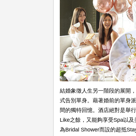
結婚象徵人生另一階段的展開，當然
式告別單身。藉著婚前的單身
間的獨特回憶。酒店絕對是舉行Br
Like之餘，又能夠享受Spa
為Bridal Shower而設的超