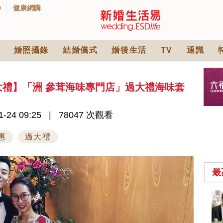
D
健康網購
婚照攝錄
結婚儀式
婚後生活
TV
通識
過大禮】「洲 參茸海味專門店」過大禮海味套
-24 09:25
78047 次觀看
惠
過大禮
最
2026人氣結婚餅卡禮
券一覽｜最新嫁喜餅
卡優惠折扣！奇華、
2842 次觀看