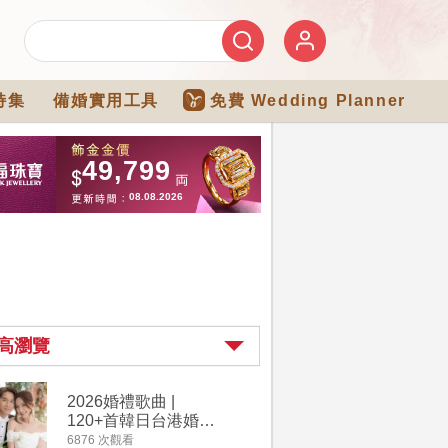
特集
備婚實用工具
免費 Wedding Planner
高瀏覽
2026婚禮歌曲 |
過大禮詳
120+首韓日台港婚禮
｜過大禮
必備結婚歌曲清單 |
用品chec
6876 次觀看
4264 次觀