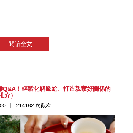
閱讀全文
難Q&A！輕鬆化解尷尬、打造親家好關係的
推介）
00
214182 次觀看