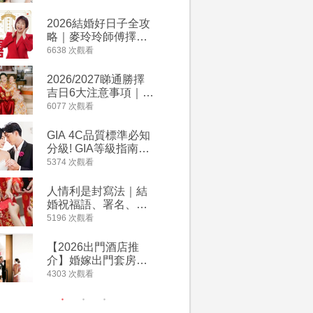
附歌曲連結、持續更
萬有利是
新
忌及吉祥
2026結婚好日子全攻
婚宴場地2
略｜麥玲玲師傅擇宜
15大酒
嫁娶結婚吉日｜一覽
廳婚禮場
6638 次觀看
4127 次觀
2026丙午馬年運程！
婚宴價錢
專業擇日結婚+避開沖
2026/2027睇通勝擇
回禮小禮
煞生肖指南
吉日6大注意事項｜自
宴/婚禮
行擇日攻略！宜嫁娶
意推介｜
6077 次觀看
4117 次觀
結婚吉日、擇日禁
到的客製
忌、相沖生肖一覽
姊妹禮物
GIA 4C品質標準必知
人情公價2
新）
分級! GIA等級指南如
結婚人情
何助你在婚前成為鑽
爐！十大
5374 次觀看
3835 次觀
石達人
額一覽｜
是封寫法
人情利是封寫法｜結
【姊妹裙
婚祝福語、署名、格
新娘大讚
式寫法教學｜中英文
裙店 度身訂造效果好
5196 次觀看
3726 次觀
版結婚賀詞一覽
過淘寶
【2026出門酒店推
禮金公價
介】婚嫁出門套房優
中位數最
惠 | 13間酒店出門套
文了解男
4303 次觀看
3380 次觀
餐及價錢
金與女家
額