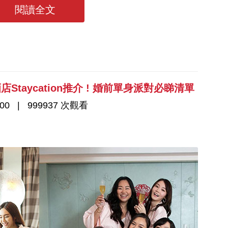
過大禮及回禮物資了！
閱讀全文
選酒店Staycation推介 ! 婚前單身派對必睇清單
00
999937 次觀看