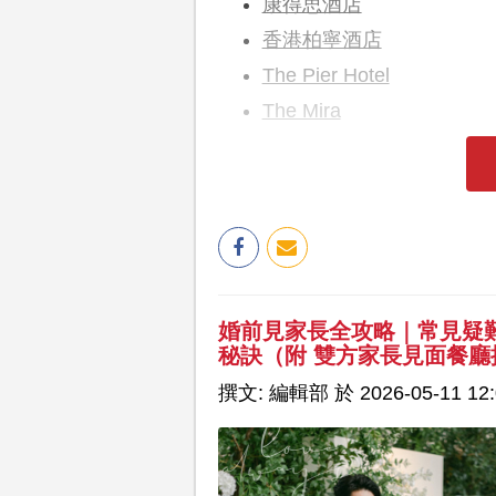
康得思酒店
香港柏寧酒店
The Pier Hotel
The Mira
婚前見家長全攻略｜常見疑
秘訣（附 雙方家長見面餐廳
撰文: 編輯部 於 2026-05-11 12: