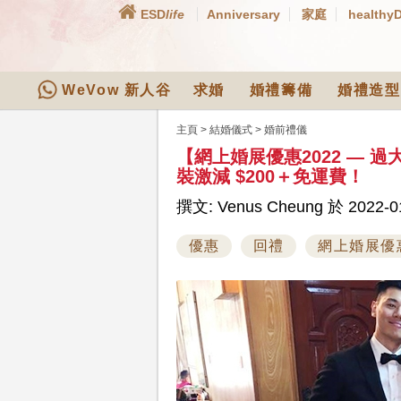
ESD
life
Anniversary
家庭
healthy
WeVow 新人谷
求婚
婚禮籌備
婚禮造型
主頁
>
結婚儀式
>
婚前禮儀
【網上婚展優惠2022 — 
裝激減 $200＋免運費！
撰文: Venus Cheung 於 2022-01
優惠
回禮
網上婚展優