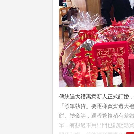
傳統過大禮寓意新人正式訂婚
「照單執貨」要逐樣買齊過大
餅、禮金等，過程繁複稍有差
單，有想過不用出門也能輕鬆