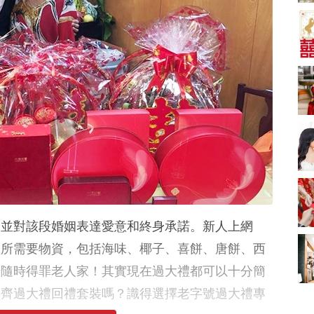
A-1 Bakery、天仁茗
茶、ROYCE'、Paul
中式婚禮敬茶吉利說
Lafayet、agnès b.
話 | 70+句兄弟姊妹團
必備結婚祝福金句 |
2664 次觀看
新娘出門、斟茶、戴
金器時金句
奢華婚宴場地 2026｜
5大全港最奢華婚宴場
地推介！四季酒店、
2048 次觀看
瑰麗酒店、麗晶酒
店、Cloud 39、合和
結婚禮物送咩好 |
酒店 打造夢幻氣派婚
2026年閨蜜新婚禮物
禮
推薦 | 8大貼心結婚送
1790 次觀看
禮靈感
Bridal Shower 7大籌
備指南Q&A丨婚前派
對主題活動、場地佈
1581 次觀看
，並對該段婚姻表達愛意和終身承諾。新人上網
置構思丨Bridal
Shower打卡姊妹裝靈
2026室內Pre-
禮所需要物資，包括海味、椰子、喜餅、唐餅、西
感＋特色場地推介
wedding邊間好？9間
錯隨時得罪老人家！其實現在過大禮都可以十分簡
香港婚紗攝影Studio
1559 次觀看
推介| 婚紗相格調及價
買齊過大禮回禮套裝嗎？識得選擇老字號過大禮專
錢