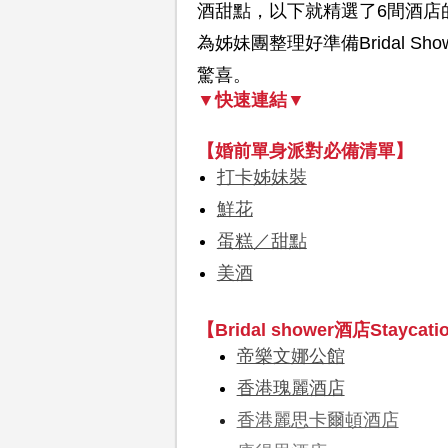
酒甜點，以下就精選了6間酒店的S
為姊妹團整理好準備Bridal 
驚喜。
▼快速連結▼
【婚前單身派對必備清單】
打卡姊妹裝
鮮花
蛋糕／甜點
美酒
【Bridal shower酒店Stayca
帝樂文娜公館
香港瑰麗酒店
香港麗思卡爾頓酒店