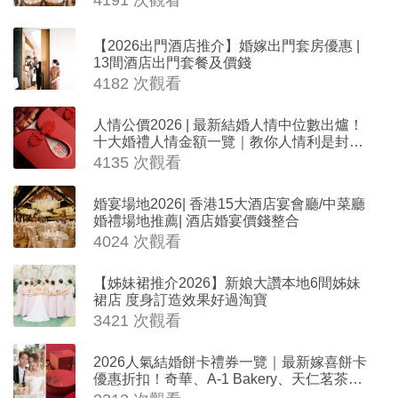
【2026出門酒店推介】婚嫁出門套房優惠 |
13間酒店出門套餐及價錢
4182 次觀看
人情公價2026 | 最新結婚人情中位數出爐！
十大婚禮人情金額一覽｜教你人情利是封寫
法
4135 次觀看
婚宴場地2026| 香港15大酒店宴會廳/中菜廳
婚禮場地推薦| 酒店婚宴價錢整合
4024 次觀看
【姊妹裙推介2026】新娘大讚本地6間姊妹
裙店 度身訂造效果好過淘寶
3421 次觀看
2026人氣結婚餅卡禮券一覽｜最新嫁喜餅卡
優惠折扣！奇華、A-1 Bakery、天仁茗茶、
ROYCE'、Paul Lafayet、agnès b.