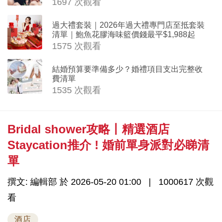
1697 次觀看
過大禮套裝｜2026年過大禮專門店至抵套裝
清單｜鮑魚花膠海味籃價錢最平$1,988起
1575 次觀看
結婚預算要準備多少？婚禮項目支出完整收
費清單
1535 次觀看
Bridal shower攻略丨精選酒店
Staycation推介 ! 婚前單身派對必睇清
單
撰文: 編輯部 於 2026-05-20 01:00
1000617 次觀
看
酒店