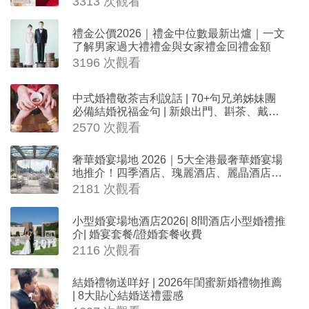
3313 次觀看
禮金公價2026｜禮金中位數最新出爐｜一文
了解男家過大禮禮金與女家禮金回禮金額
3196 次觀看
中式婚禮敬茶吉利說話 | 70+句兄弟姊妹團
必備結婚祝福金句 | 新娘出門、斟茶、戴金
器時金句
2570 次觀看
奢華婚宴場地 2026｜5大全港最奢華婚宴場
地推介！四季酒店、瑰麗酒店、麗晶酒店、
Cloud 39、合和酒店 打造夢幻氣派婚禮
2181 次觀看
小型婚宴場地酒店2026| 8間酒店小型婚禮推
介| 婚宴套餐/證婚套餐收費
2116 次觀看
結婚禮物送咩好 | 2026年閨蜜新婚禮物推薦
| 8大貼心結婚送禮靈感