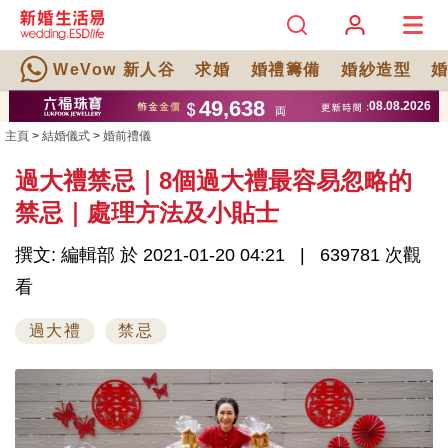
WeVow 新人谷
求婚
婚禮籌備
婚紗造型
主頁
>
結婚儀式
>
婚前禮儀
過大禮禁忌｜8個過大禮最容易忽略的
禁忌｜處理方法及小貼士
撰文: 編輯部 於 2021-01-20 04:21
639781 次觀
看
過大禮
禁忌