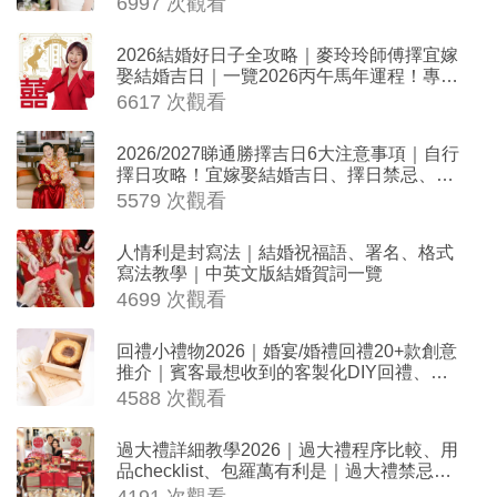
6997 次觀看
2026結婚好日子全攻略｜麥玲玲師傅擇宜嫁
娶結婚吉日｜一覽2026丙午馬年運程！專業
擇日結婚+避開沖煞生肖指南
6617 次觀看
2026/2027睇通勝擇吉日6大注意事項｜自行
擇日攻略！宜嫁娶結婚吉日、擇日禁忌、相
沖生肖一覽
5579 次觀看
人情利是封寫法｜結婚祝福語、署名、格式
寫法教學｜中英文版結婚賀詞一覽
4699 次觀看
回禮小禮物2026｜婚宴/婚禮回禮20+款創意
推介｜賓客最想收到的客製化DIY回禮、姊
妹禮物（持續更新）
4588 次觀看
過大禮詳細教學2026｜過大禮程序比較、用
品checklist、包羅萬有利是｜過大禮禁忌及
吉祥說話
4191 次觀看