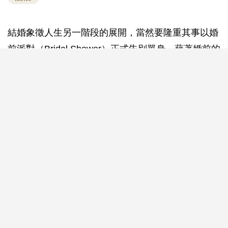
結婚象徵人生另一階段的展開，當然要隆重其事以婚
前派對（Bridal Shower）正式告別單身。藉著婚前的
單身派對，準新娘可以和一眾姊妹盡情狂歡，留下閨
蜜間的獨特回憶。酒店絕對是舉行Bridal Shower是最