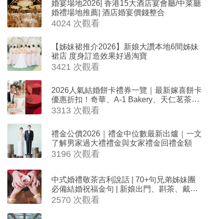
婚宴場地2026| 香港15大酒店宴會廳/中菜廳
婚禮場地推薦| 酒店婚宴價錢整合
4024 次觀看
【姊妹裙推介2026】新娘大讚本地6間姊妹
裙店 度身訂造效果好過淘寶
3421 次觀看
2026人氣結婚餅卡禮券一覽｜最新嫁喜餅卡
優惠折扣！奇華、A-1 Bakery、天仁茗茶、
ROYCE'、Paul Lafayet、agnès b.
3313 次觀看
禮金公價2026｜禮金中位數最新出爐｜一文
了解男家過大禮禮金與女家禮金回禮金額
3196 次觀看
中式婚禮敬茶吉利說話 | 70+句兄弟姊妹團
必備結婚祝福金句 | 新娘出門、斟茶、戴金
器時金句
2570 次觀看