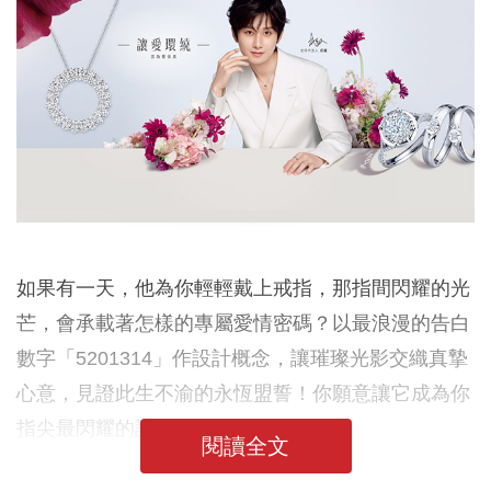
如果有一天，他為你輕輕戴上戒指，那指間閃耀的光
芒，會承載著怎樣的專屬愛情密碼？以最浪漫的告白
數字「5201314」作設計概念，讓璀璨光影交織真摯
心意，見證此生不渝的永恆盟誓！你願意讓它成為你
指尖最閃耀的諾言嗎？
閱讀全文