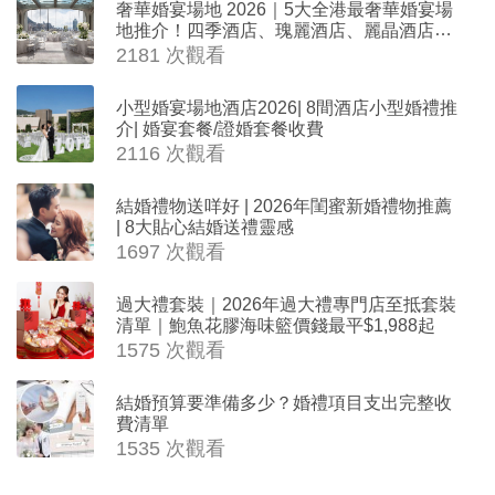
奢華婚宴場地 2026｜5大全港最奢華婚宴場
地推介！四季酒店、瑰麗酒店、麗晶酒店、
Cloud 39、合和酒店 打造夢幻氣派婚禮
2181 次觀看
小型婚宴場地酒店2026| 8間酒店小型婚禮推
介| 婚宴套餐/證婚套餐收費
2116 次觀看
結婚禮物送咩好 | 2026年閨蜜新婚禮物推薦
| 8大貼心結婚送禮靈感
1697 次觀看
過大禮套裝｜2026年過大禮專門店至抵套裝
清單｜鮑魚花膠海味籃價錢最平$1,988起
1575 次觀看
結婚預算要準備多少？婚禮項目支出完整收
費清單
1535 次觀看