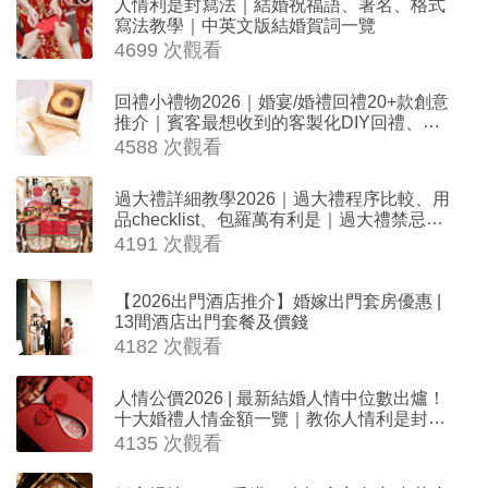
人情利是封寫法｜結婚祝福語、署名、格式
寫法教學｜中英文版結婚賀詞一覽
4699 次觀看
回禮小禮物2026｜婚宴/婚禮回禮20+款創意
推介｜賓客最想收到的客製化DIY回禮、姊
妹禮物（持續更新）
4588 次觀看
過大禮詳細教學2026｜過大禮程序比較、用
品checklist、包羅萬有利是｜過大禮禁忌及
吉祥說話
4191 次觀看
【2026出門酒店推介】婚嫁出門套房優惠 |
13間酒店出門套餐及價錢
4182 次觀看
人情公價2026 | 最新結婚人情中位數出爐！
十大婚禮人情金額一覽｜教你人情利是封寫
法
4135 次觀看