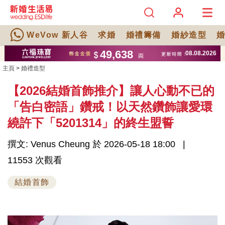
WeVow 新人谷
求婚
婚禮籌備
婚紗造型
主頁
>
婚禮造型
【2026結婚首飾推介】讓人心動不已的
「告白密語」鑽戒！以天然鑽飾讓愛環
繞許下「5201314」的終生盟誓
撰文: Venus Cheung 於 2026-05-18 18:00
11553 次觀看
結婚首飾