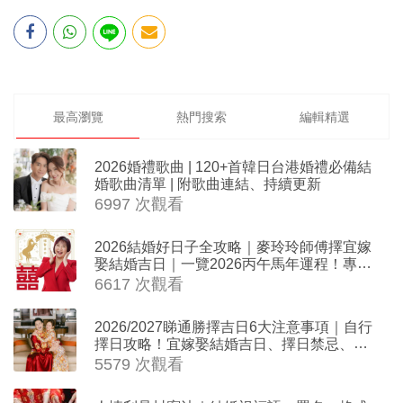
最高瀏覽
熱門搜索
編輯精選
2026婚禮歌曲 | 120+首韓日台港婚禮必備結
婚歌曲清單 | 附歌曲連結、持續更新
6997 次觀看
2026結婚好日子全攻略｜麥玲玲師傅擇宜嫁
娶結婚吉日｜一覽2026丙午馬年運程！專業
擇日結婚+避開沖煞生肖指南
6617 次觀看
2026/2027睇通勝擇吉日6大注意事項｜自行
擇日攻略！宜嫁娶結婚吉日、擇日禁忌、相
沖生肖一覽
5579 次觀看