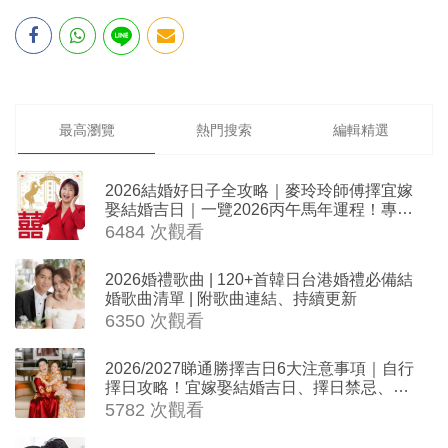
最高瀏覽
熱門搜索
編輯精選
2026結婚好日子全攻略｜麥玲玲師傅擇宜嫁
娶結婚吉日｜一覽2026丙午馬年運程！專業
擇日結婚+避開沖煞生肖指南
6484 次觀看
2026婚禮歌曲 | 120+首韓日台港婚禮必備結
婚歌曲清單 | 附歌曲連結、持續更新
6350 次觀看
2026/2027睇通勝擇吉日6大注意事項｜自行
擇日攻略！宜嫁娶結婚吉日、擇日禁忌、相
沖生肖一覽
5782 次觀看