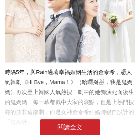
時隔5年，與Rain過著幸福婚姻生活的金泰希，憑人
氣韓劇《Hi Bye，Mama！》（哈囉掰掰，我是鬼媽
媽）再次登上韓國人氣熱搜！劇中的她飾演死而復生
的鬼媽媽，每一幕都戳中大家的淚點，但是上熱門搜
尋的並非這部劇，而是女神金泰希結婚時親自設計的
「短婚紗」。
閱讀全文