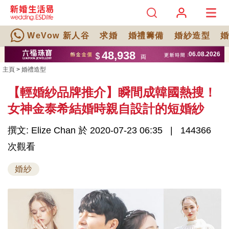
WeVow 新人谷
求婚
婚禮籌備
婚紗造型
主頁
>
婚禮造型
【輕婚紗品牌推介】瞬間成韓國熱搜！
女神金泰希結婚時親自設計的短婚紗
撰文: Elize Chan 於 2020-07-23 06:35
144366
次觀看
婚紗