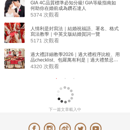
GIA 4C品質標準必知分級! GIA等級指南如
何助你在婚前成為鑽石達人
5374 次觀看
人情利是封寫法｜結婚祝福語、署名、格式
寫法教學｜中英文版結婚賀詞一覽
5171 次觀看
過大禮詳細教學2026｜過大禮程序比較、用
品checklist、包羅萬有利是｜過大禮禁忌及
吉祥說話
4320 次觀看
下一篇文章載入中