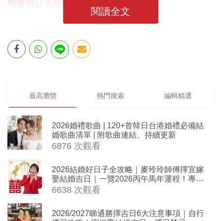
租裙褂11大須知
閱讀全文
最高瀏覽
熱門搜索
編輯精選
2026婚禮歌曲 | 120+首韓日台港婚禮必備結
婚歌曲清單 | 附歌曲連結、持續更新
6876 次觀看
2026結婚好日子全攻略｜麥玲玲師傅擇宜嫁
娶結婚吉日｜一覽2026丙午馬年運程！專業
擇日結婚+避開沖煞生肖指南
6638 次觀看
2026/2027睇通勝擇吉日6大注意事項｜自行