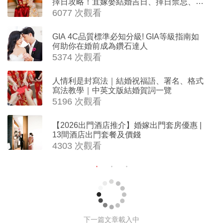
擇日攻略！宜嫁娶結婚吉日、擇日禁忌、相
沖生肖一覽
6077 次觀看
GIA 4C品質標準必知分級! GIA等級指南如
何助你在婚前成為鑽石達人
5374 次觀看
人情利是封寫法｜結婚祝福語、署名、格式
寫法教學｜中英文版結婚賀詞一覽
5196 次觀看
【2026出門酒店推介】婚嫁出門套房優惠 |
13間酒店出門套餐及價錢
4303 次觀看
結婚首飾丨6大小資新娘首飾品牌推薦
丨必買戒指、耳環、頸鏈與手鏈丨