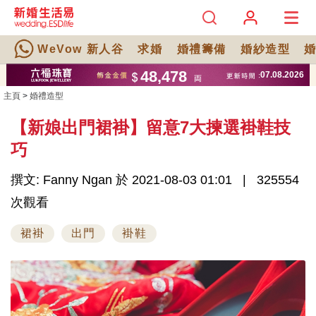
WeVow 新人谷
求婚
婚禮籌備
婚紗造型
主頁
>
婚禮造型
【新娘出門裙褂】留意7大揀選褂鞋技
巧
撰文: Fanny Ngan 於 2021-08-03 01:01
325554
次觀看
裙褂
出門
褂鞋