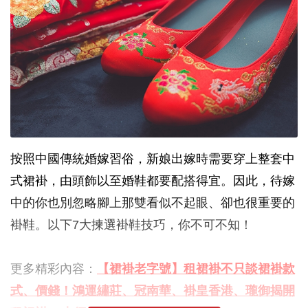
按照中國傳統婚嫁習俗，新娘出嫁時需要穿上整套中
式裙褂，由頭飾以至婚鞋都要配搭得宜。因此，待嫁
中的你也別忽略腳上那雙看似不起眼、卻也很重要的
褂鞋。以下7大揀選褂鞋技巧，你不可不知！
更多精彩內容：
【裙褂老字號】租裙褂不只談裙褂款
式、價錢！鴻運繡莊、冠南華、褂皇香港、瓏御揭開