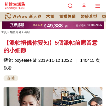
WeVow 新人谷
求婚
婚禮籌備
婚紗造型
主頁
>
婚禮籌備
>
喜帖
【派帖禮儀你要知】5個派帖前應留意
的小細節
撰文: poyeelee 於 2019-11-12 10:22
140415 次
觀看
喜帖