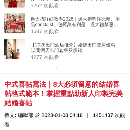
沖生肖一覽
5252 次觀看
過大禮詳細教學2026｜過大禮程序比較、用
品checklist、包羅萬有利是｜過大禮禁忌及
吉祥說話
4687 次觀看
【2026出門酒店推介】婚嫁出門套房優惠 |
13間酒店出門套餐及價錢
4277 次觀看
中式喜帖寫法｜8大必須留意的結婚喜
帖格式範本！掌握重點助新人印製完美
結婚喜帖
撰文: 編輯部 於 2023-01-08 04:18
1451437 次觀
看