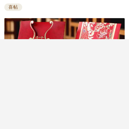
喜帖
印刷婚嫁喜帖及派帖絕對是新人最費煞思量的一環，
既要預計派帖對象、印帖數目，又要左挑右選最滿意
的款式，還有內文及帖封的撰寫格式，中、西格式及