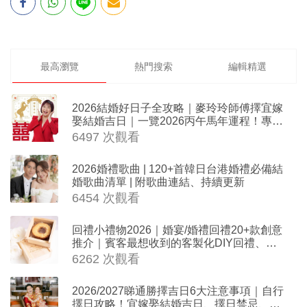
最高瀏覽
熱門搜索
編輯精選
2026結婚好日子全攻略｜麥玲玲師傅擇宜嫁
娶結婚吉日｜一覽2026丙午馬年運程！專業
擇日結婚+避開沖煞生肖指南
6497 次觀看
2026婚禮歌曲 | 120+首韓日台港婚禮必備結
婚歌曲清單 | 附歌曲連結、持續更新
6454 次觀看
回禮小禮物2026｜婚宴/婚禮回禮20+款創意
推介｜賓客最想收到的客製化DIY回禮、姊
妹禮物（持續更新）
6262 次觀看
2026/2027睇通勝擇吉日6大注意事項｜自行
擇日攻略！宜嫁娶結婚吉日、擇日禁忌、相